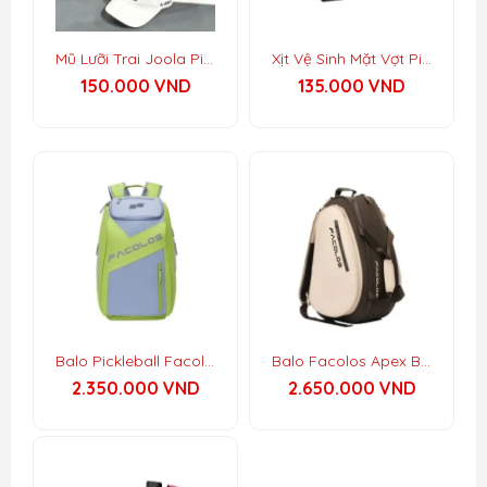
Mũ Lưỡi Trai Joola Pickleball
Xịt Vệ Sinh Mặt Vợt Pickleball Ligpro 300ml
150.000
VND
135.000
VND
Balo Pickleball Facolos Smash Backpack
Balo Facolos Apex Backpack
2.350.000
VND
2.650.000
VND