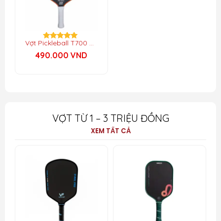
Vợt Pickleball T700 Carbon
Được xếp
hạng
490.000
VND
5.00
5 sao
VỢT TỪ 1 – 3 TRIỆU ĐỒNG
XEM TẤT CẢ