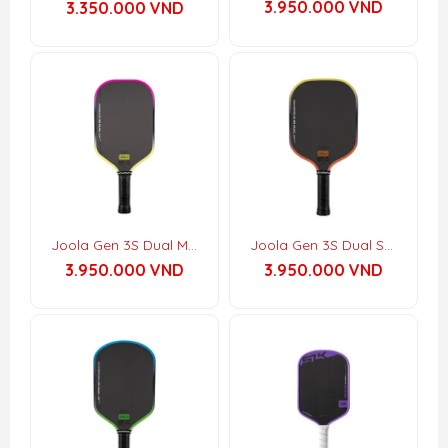
3.950.000
VND
3.350.000
VND
5.00
5 sao
Joola Gen 3S Dual Magnus
Joola Gen 3S Dual Scorpeus
3.950.000
VND
3.950.000
VND