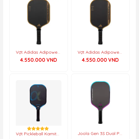
Vợt Adidas Adipower Pro-EDT C (Wide-Body)
Vợt Adidas Adipower Pro-EDT (Elongated)
4.550.000
VND
4.550.000
VND
Joola Gen 3S Dual Perseus
Vợt Pickleball Kamito Alpha 2
Được xếp
hạng