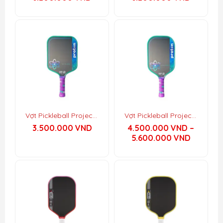
5 sao
5 sao
Vợt Pickleball Project Peacock Wide Body (Series Three)
Vợt Pickleball Project Peacock Elongated (Series Three)
3.500.000
VND
4.500.000
VND
–
Khoảng
5.600.000
VND
giá:
từ
4.500.0
đến
5.600.0