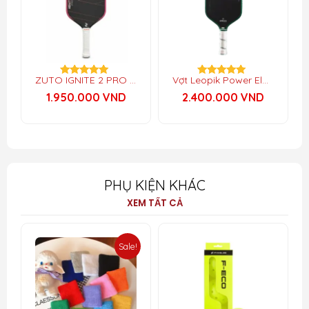
ZUTO IGNITE 2 PRO – Elongated 16mm
Vợt Leopik Power Elongated
Được xếp
Được xếp
hạng
hạng
1.950.000
VND
2.400.000
VND
5.00
5.00
5 sao
5 sao
PHỤ KIỆN KHÁC
XEM TẤT CẢ
Sale!