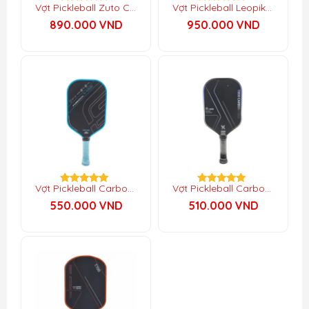
Vợt Pickleball Zuto Candy
Vợt Pickleball Leopik 3K
Được xếp
Được xếp
hạng
hạng
890.000
VND
950.000
VND
5.00
5.00
5 sao
5 sao
Vợt Pickleball Carbon T1000
Vợt Pickleball Carbon T900
Được xếp
Được xếp
hạng
hạng
550.000
VND
510.000
VND
5.00
5.00
5 sao
5 sao