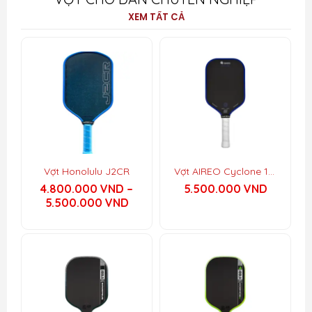
XEM TẤT CẢ
Vợt Honolulu J2CR
Vợt AIREO Cyclone 16mm
4.800.000
VND
–
5.500.000
VND
Khoảng
5.500.000
VND
giá:
từ
4.800.000 VND
đến
5.500.000 VND