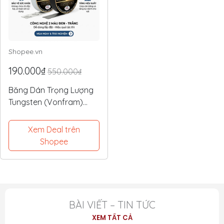
Shopee.vn
190.000₫
550.000₫
Băng Dán Trọng Lượng
Tungsten (Vonfram)
Độc Quyền - An Toàn,
Tối Ưu Lực Đánh, Điểm
Xem Deal trên
Ngọt
Shopee
BÀI VIẾT – TIN TỨC
XEM TẤT CẢ