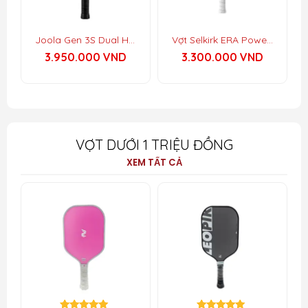
Joola Gen 3S Dual Hyperion
Vợt Selkirk ERA Power – Elongated
3.950.000
VND
3.300.000
VND
VỢT DƯỚI 1 TRIỆU ĐỒNG
XEM TẤT CẢ