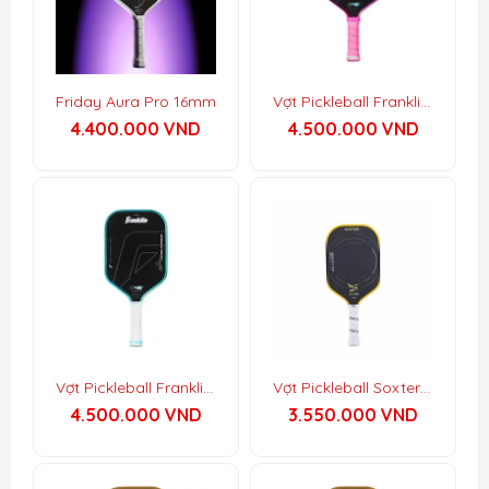
Friday Aura Pro 16mm
Vợt Pickleball Franklin C45º Parris Todd Signature
4.400.000
VND
4.500.000
VND
Vợt Pickleball Franklin C45º Hayden Series
Vợt Pickleball Soxter Lạc Hồng
4.500.000
VND
3.550.000
VND