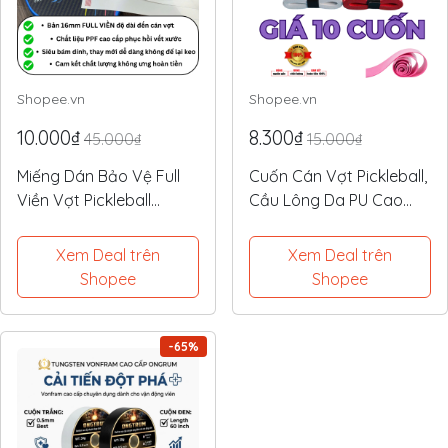
Shopee.vn
Shopee.vn
10.000₫
8.300₫
45.000₫
15.000₫
Miếng Dán Bảo Vệ Full
Cuốn Cán Vợt Pickleball,
Viền Vợt Pickleball
Cầu Lông Da PU Cao
(14mm/16mm) - Nhựa
Cấp - Mềm Êm, Siêu Bám
PPF Mỹ Siêu Dày 8.5mil
Tay, Chống Trượt Tối Ưu
Xem Deal trên
Xem Deal trên
Shopee
Shopee
-65%