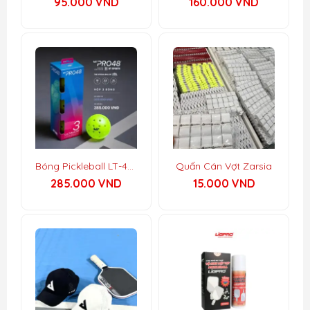
95.000
VND
160.000
VND
5.00
5.00
5 sao
5 sao
Bóng Pickleball LT-48 Lifetime (LT Pro 48)
Quấn Cán Vợt Zarsia
285.000
VND
15.000
VND