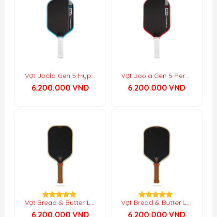
Vợt Joola Gen 5 Hyperion Pro V
Vợt Joola Gen 5 Perseus Pro V
6.200.000
VND
6.200.000
VND
Vợt Bread & Butter Loco 16mm – Elongated
Vợt Bread & Butter Loco 16mm – Hybrid
Được xếp
Được xếp
hạng
hạng
6.200.000
VND
6.200.000
VND
5.00
5.00