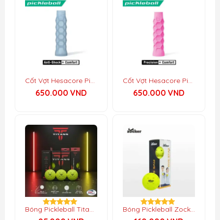
Cốt Vợt Hesacore Pickleball Grip Gel
Cốt Vợt Hesacore Pickleball Grip Original
650.000
VND
650.000
VND
Bóng Pickleball Titant Competition
Bóng Pickleball Zocker Five Star Gen 2
Được xếp
Được xếp
hạng
hạng