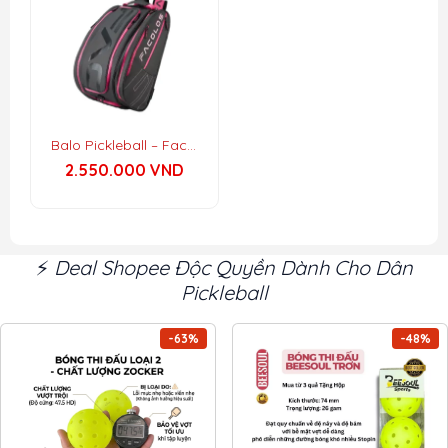
Balo Pickleball – Facolos Elite Backpack
2.550.000
VND
⚡
Deal Shopee Độc Quyền Dành Cho Dân
Pickleball
-63%
-48%