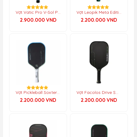
Vợt Vatic Pro V-Sol Pro
Vợt Leopik Meta Edition – Elongated
Được xếp
Được xếp
hạng
hạng
2.900.000
VND
2.200.000
VND
5.00
5.00
5 sao
5 sao
Vợt Facolos Drive Swift 16mm
Vợt Pickleball Soxter Impact Pro 1.0 Seri Power
Được xếp
hạng
2.200.000
VND
2.200.000
VND
5.00
5 sao