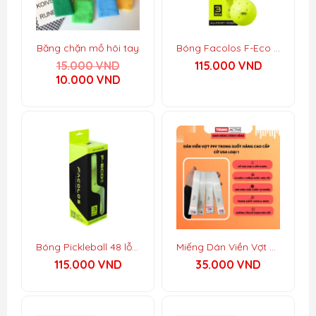
Băng chặn mồ hôi tay
Bóng Facolos F-Eco 40 lỗ
Giá
15.000
VND
115.000
VND
gốc
Giá
10.000
VND
là:
hiện
15.000 VND.
tại
là:
10.000 VND.
Bóng Pickleball 48 lỗ – Facolos F-Eco 48
Miếng Dán Viền Vợt Pickleball PPF Trong Suốt 8.5mil USA
115.000
VND
35.000
VND