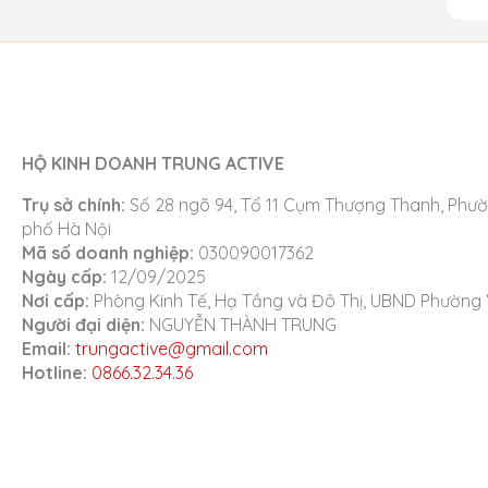
HỘ KINH DOANH TRUNG ACTIVE
Trụ sở chính:
Số 28 ngõ 94, Tổ 11 Cụm Thượng Thanh, Phườ
phố Hà Nội
Mã số doanh nghiệp:
030090017362
Ngày cấp:
12/09/2025
Nơi cấp:
Phòng Kinh Tế, Hạ Tầng và Đô Thị, UBND Phường 
Người đại diện:
NGUYỄN THÀNH TRUNG
Email:
trungactive@gmail.com
Hotline:
0866.32.34.36