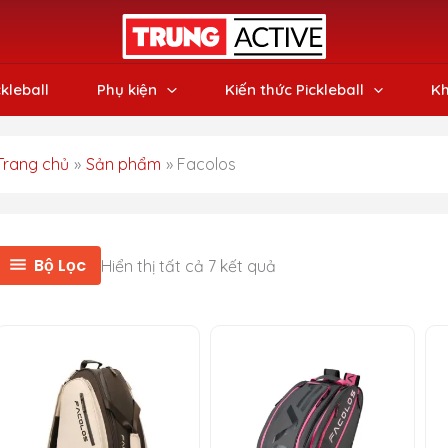
ckleball
Phụ kiện
Kiến thức Pickleball
Kh
Trang chủ
Sản phẩm
Facolos
Bộ Lọc
Hiển thị tất cả 7 kết quả