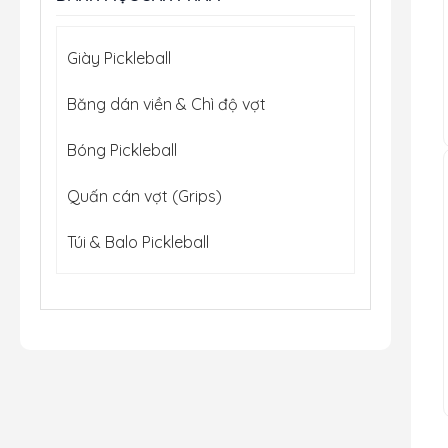
Giày Pickleball
Băng dán viền & Chì độ vợt
Bóng Pickleball
Quấn cán vợt (Grips)
Túi & Balo Pickleball