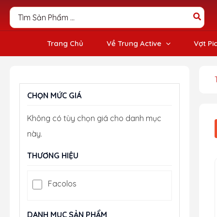
Nhảy
Search
tới
for:
nội
dung
Trang Chủ
Về Trung Active
Vợt Pi
CHỌN MỨC GIÁ
Không có tùy chọn giá cho danh mục
này.
THƯƠNG HIỆU
Facolos
DANH MỤC SẢN PHẨM