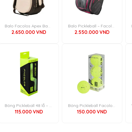
Balo Facolos Apex Backpack
Balo Pickleball – Facolos Elite Backpack
2.650.000
VND
2.550.000
VND
Bóng Pickleball 48 lỗ – Facolos F-Eco 48
Bóng Pickleball Facolos F-Pro Performance Gen2 Xanh (Hộp 3 Quả)
115.000
VND
150.000
VND