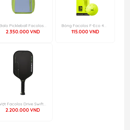
Balo Pickleball Facolos Smash Backpack
Bóng Facolos F-Eco 40 lỗ
2.350.000
VND
115.000
VND
Vợt Facolos Drive Swift 16mm
2.200.000
VND