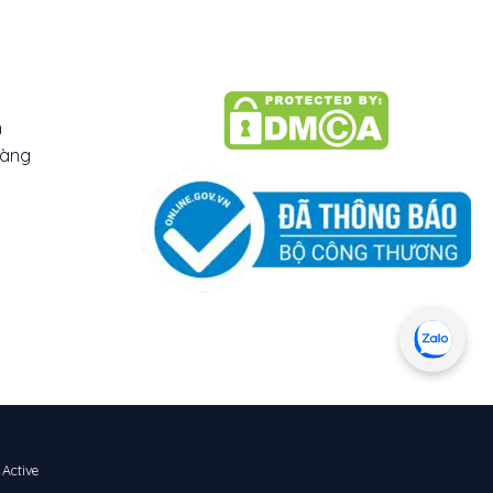
n
hàng
 Active