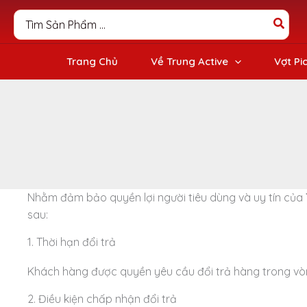
Nhảy
Search
tới
for:
nội
dung
Trang Chủ
Về Trung Active
Vợt Pi
Nhằm đảm bảo quyền lợi người tiêu dùng và uy tín của
sau:
1. Thời hạn đổi trả
Khách hàng được quyền yêu cầu đổi trả hàng trong v
2. Điều kiện chấp nhận đổi trả