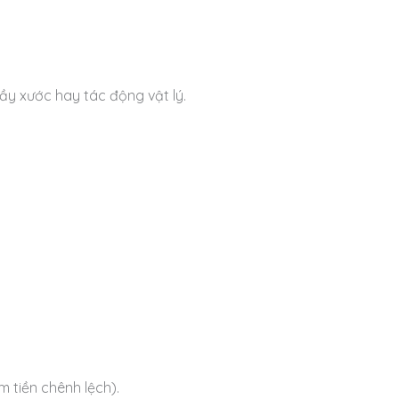
rầy xước hay tác động vật lý.
 tiền chênh lệch).