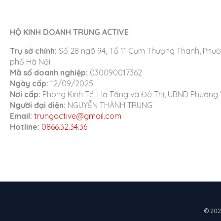
HỘ KINH DOANH TRUNG ACTIVE
Trụ sở chính:
Số 28 ngõ 94, Tổ 11 Cụm Thượng Thanh, Phườ
phố Hà Nội
Mã số doanh nghiệp:
030090017362
Ngày cấp:
12/09/2025
Nơi cấp:
Phòng Kinh Tế, Hạ Tầng và Đô Thị, UBND Phường 
Người đại diện:
NGUYỄN THÀNH TRUNG
Email:
trungactive@gmail.com
Hotline:
0866.32.34.36
© 2026