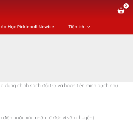
óa Học Pickleball Newbie
Tiện ích
áp dụng chính sách đổi trả và hoàn tiền minh bạch như
 điện hoặc xác nhận từ đơn vị vận chuyển).