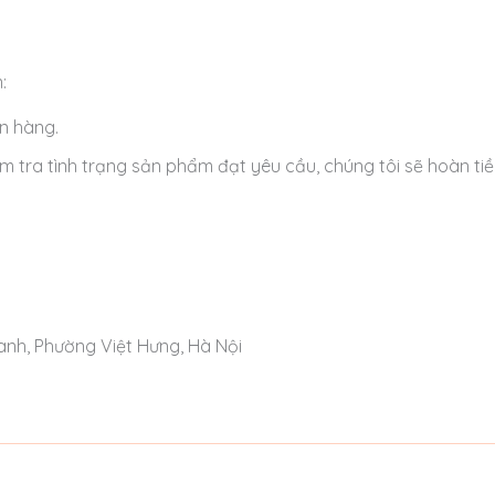
:
n hàng.
ểm tra tình trạng sản phẩm đạt yêu cầu, chúng tôi sẽ hoàn t
anh, Phường Việt Hưng, Hà Nội