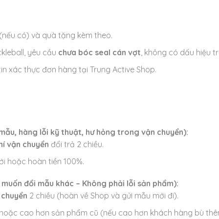
nếu có) và quà tặng kèm theo.
ickleball, yêu cầu
chưa bóc seal cán vợt
, không có dấu hiệu t
 xác thực đơn hàng tại Trung Active Shop.
mẫu, hàng lỗi kỹ thuật, hư hỏng trong vận chuyển):
hí vận chuyển
đổi trả 2 chiều.
i hoặc hoàn tiền 100%.
 muốn đổi mẫu khác – Không phải lỗi sản phẩm):
 chuyển
2 chiều (hoàn về Shop và gửi mẫu mới đi).
g hoặc cao hơn sản phẩm cũ (nếu cao hơn khách hàng bù thêm