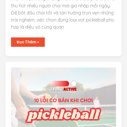
thu hút nhiều người chơi mới gia nhập mỗi ngày.
Để bắt đầu chơi tốt và tận hưởng trọn vẹn những
trải nghiệm, việc chọn đúng loại vợt pickleball phù
hợp là điều vô cùng quan
Cách
Đọc Thêm »
Chọn
Vợt
Pickleball
Lý
Tưởng
Cho
Người
Mới