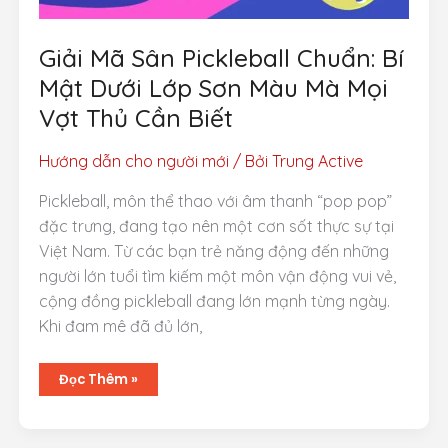
Giải Mã Sân Pickleball Chuẩn: Bí
Mật Dưới Lớp Sơn Màu Mà Mọi
Vợt Thủ Cần Biết
Hướng dẫn cho người mới
/ Bởi
Trung Active
Pickleball, môn thể thao với âm thanh “pop pop”
đặc trưng, đang tạo nên một cơn sốt thực sự tại
Việt Nam. Từ các bạn trẻ năng động đến những
người lớn tuổi tìm kiếm một môn vận động vui vẻ,
cộng đồng pickleball đang lớn mạnh từng ngày.
Khi đam mê đã đủ lớn,
Giải
Đọc Thêm »
Mã
Sân
Pickleball
Chuẩn:
Bí