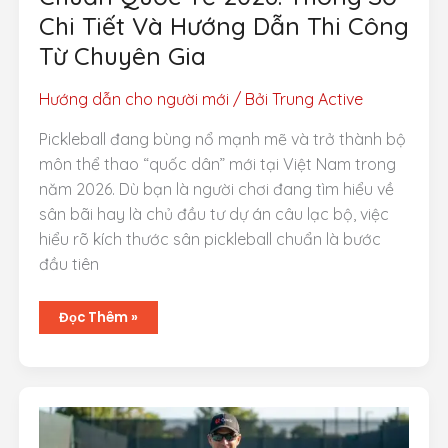
Chi Tiết Và Hướng Dẫn Thi Công
Từ Chuyên Gia
Hướng dẫn cho người mới
/ Bởi
Trung Active
Pickleball đang bùng nổ mạnh mẽ và trở thành bộ
môn thể thao “quốc dân” mới tại Việt Nam trong
năm 2026. Dù bạn là người chơi đang tìm hiểu về
sân bãi hay là chủ đầu tư dự án câu lạc bộ, việc
hiểu rõ kích thước sân pickleball chuẩn là bước
đầu tiên
Kích
Đọc Thêm »
Thước
Sân
Pickleball
Chuẩn
Quốc
Tế
2026:
Thông
Số
Chi