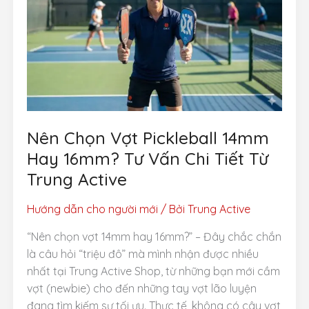
Tiết
Và
Hướng
Dẫn
Thi
Công
Từ
Chuyên
Gia
Nên Chọn Vợt Pickleball 14mm
Hay 16mm? Tư Vấn Chi Tiết Từ
Trung Active
Hướng dẫn cho người mới
/ Bởi
Trung Active
“Nên chọn vợt 14mm hay 16mm?” – Đây chắc chắn
là câu hỏi “triệu đô” mà mình nhận được nhiều
nhất tại Trung Active Shop, từ những bạn mới cầm
vợt (newbie) cho đến những tay vợt lão luyện
đang tìm kiếm sự tối ưu. Thực tế, không có cây vợt