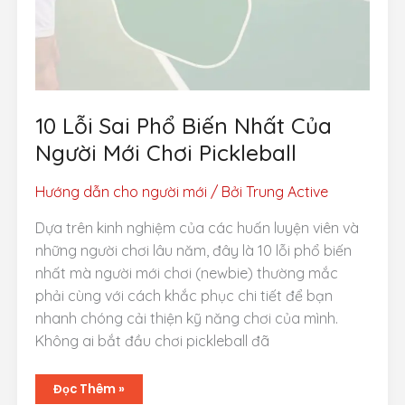
10 Lỗi Sai Phổ Biến Nhất Của
Người Mới Chơi Pickleball
Hướng dẫn cho người mới
/ Bởi
Trung Active
Dựa trên kinh nghiệm của các huấn luyện viên và
những người chơi lâu năm, đây là 10 lỗi phổ biến
nhất mà người mới chơi (newbie) thường mắc
phải cùng với cách khắc phục chi tiết để bạn
nhanh chóng cải thiện kỹ năng chơi của mình.
Không ai bắt đầu chơi pickleball đã
10
Đọc Thêm »
Lỗi