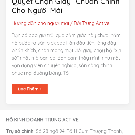
Quyết Chọn Giày “Chuẩn Chỉnh”
Cho Người Mới
Hướng dẫn cho người mới
/ Bởi
Trung Active
Bạn có bao giờ trải qua cảm giác này chưa: hăm
hở bước ra sân pickleball lần đầu tiên, lòng đầy
phấn khích, chân mang một đôi giày chạy bộ “xịn
sò” nhất mà bạn có. Bạn cảm thấy mình như một
vận động viên chuyên nghiệp, sẵn sàng chinh
phục mọi đường bóng. Tôi
Giày
Đọc Thêm »
Pickleball
Tốt
Nhất:
Bí
Quyết
Chọn
Giày
HỘ KINH DOANH TRUNG ACTIVE
“Chuẩn
Chỉnh”
Cho
Trụ sở chính:
Số 28 ngõ 94, Tổ 11 Cụm Thượng Thanh,
Người