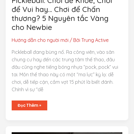
Pickleball: Chơi để Khỏe, Chơi
để Vui hay… Chơi để Chấn
thương? 5 Nguyên tắc Vàng
cho Newbie
Hướng dẫn cho người mới
/ Bởi
Trung Active
Pickleball đang bùng nổ. Ra công viên, vào sân
chung cư hay đến các trung tâm thể thao, đâu
đâu cũng nghe tiếng bóng nhựa “pock, pock” vui
tai. Môn thể thao này có một “ma lực” kỳ lạ: dễ
chơi, dễ tiếp cận, cầm vợt 15 phút là biết đánh.
Chính vì sự “dễ
Pickleball:
Đọc Thêm »
Chơi
để
Khỏe,
Chơi
để
Vui
hay…