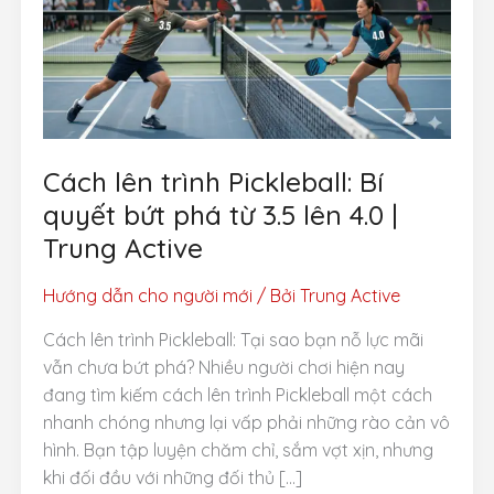
Cách lên trình Pickleball: Bí
quyết bứt phá từ 3.5 lên 4.0 |
Trung Active
Hướng dẫn cho người mới
/ Bởi
Trung Active
Cách lên trình Pickleball: Tại sao bạn nỗ lực mãi
vẫn chưa bứt phá? Nhiều người chơi hiện nay
đang tìm kiếm cách lên trình Pickleball một cách
nhanh chóng nhưng lại vấp phải những rào cản vô
hình. Bạn tập luyện chăm chỉ, sắm vợt xịn, nhưng
khi đối đầu với những đối thủ […]