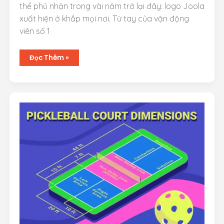
thể phủ nhận trong vài năm trở lại đây: logo Joola
xuất hiện ở khắp mọi nơi. Từ tay của vận động
viên số 1
Joola
Đọc Thêm »
–
Giải
Mã
“Gã
Khổng
Lồ”
Đã
Tái
Định
Nghĩa
Cuộc
Chơi
Pickleball
Như
Thế
Nào?