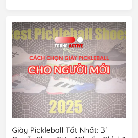
Sai
Phổ
Biến
Nhất
Của
Người
Mới
Chơi
Pickleball
Giày Pickleball Tốt Nhất: Bí