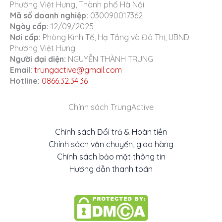
Mới
Phường Việt Hưng, Thành phố Hà Nội
Mã số doanh nghiệp:
030090017362
Ngày cấp:
12/09/2025
Nơi cấp:
Phòng Kinh Tế, Hạ Tầng và Đô Thị, UBND
Phường Việt Hưng
Người đại diện:
NGUYỄN THÀNH TRUNG
Email:
trungactive@gmail.com
Hotline:
0866.32.34.36
Chính sách TrungActive
Chính sách Đổi trả & Hoàn tiền
Chính sách vận chuyển, giao hàng
Chính sách bảo mật thông tin
Hướng dẫn thanh toán