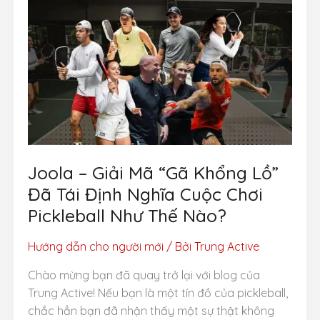
Chơi
để
Chấn
thương?
5
Nguyên
tắc
Vàng
cho
Newbie
Joola – Giải Mã “Gã Khổng Lồ”
Đã Tái Định Nghĩa Cuộc Chơi
Pickleball Như Thế Nào?
Hướng dẫn cho người mới
/ Bởi
Trung Active
Chào mừng bạn đã quay trở lại với blog của
Trung Active! Nếu bạn là một tín đồ của pickleball,
chắc hẳn bạn đã nhận thấy một sự thật không