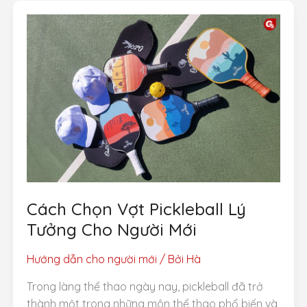
Mật
Dưới
Lớp
Sơn
Màu
Mà
Mọi
Vợt
Thủ
Cần
Biết
Cách Chọn Vợt Pickleball Lý
Tưởng Cho Người Mới
Hướng dẫn cho người mới
/ Bởi
Hà
Trong làng thể thao ngày nay, pickleball đã trở
thành một trong những môn thể thao phổ biến và