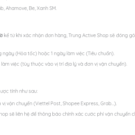
b, Ahamove, Be, Xanh SM.
iờ
kể từ khi xác nhận đơn hàng, Trung Active Shop sẽ đóng gó
ngày (Hỏa tốc) hoặc 1 ngày làm việc (Tiêu chuẩn).
làm việc (tùy thuộc vào vị trí địa lý và đơn vị vận chuyển).
ợc tính như sau:
 vị vận chuyển (Viettel Post, Shopee Express, Grab…).
hop sẽ liên hệ để thông báo chính xác cước phí vận chuyển c