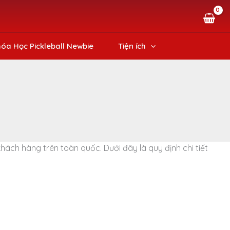
óa Học Pickleball Newbie
Tiện ích
ch hàng trên toàn quốc. Dưới đây là quy định chi tiết