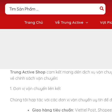
Nhảy
Search
tới
for:
nội
dung
Trang Chủ
Về Trung Active
Vợt Pi
Trung Active Shop
cam kết mang đến dịch vụ vận chuyể
về chính sách vận chuyển:
1. Đơn vị vận chuyển liên kết
Chúng tôi hợp tác với các đơn vị vận chuyển uy tín đ
Giao hàng tiêu chuẩn:
Viettel Post, Shopee