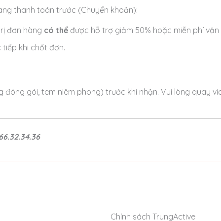
hàng thanh toán trước (Chuyển khoản):
trị đơn hàng
có thể
được hỗ trợ giảm 50% hoặc miễn phí vận c
tiếp khi chốt đơn.
 đóng gói, tem niêm phong) trước khi nhận. Vui lòng quay vi
66.32.34.36
Chính sách TrungActive