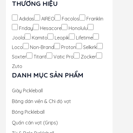
THƯƠNG HIỆU
Adidas
AIREO
Facolos
Franklin
Friday
Hesacore
Honolulu
Joola
Kamito
Leopik
Lifetime
Loco
Non-Brand
Proton
Selkirk
Soxter
Titant
Vatic Pro
Zocker
Zuto
DANH MỤC SẢN PHẨM
Giày Pickleball
Băng dán viền & Chì độ vợt
Bóng Pickleball
Quấn cán vợt (Grips)