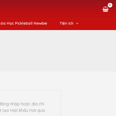
óa Học Pickleball Newbie
Tiện ích
đăng nhập hoặc địa chỉ
ết tạo mật khẩu mới qua