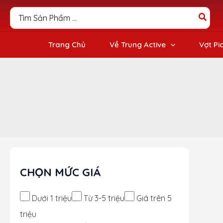
Nhảy
Search
tới
for:
nội
dung
Trang Chủ
Về Trung Active
Vợt Pi
CHỌN MỨC GIÁ
Dưới 1 triệu
Từ 3-5 triệu
Giá trên 5
triệu