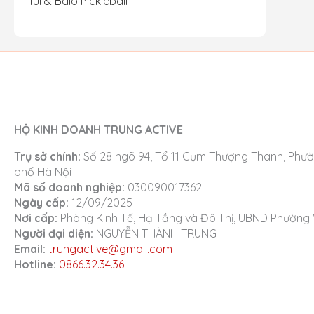
Túi & Balo Pickleball
HỘ KINH DOANH TRUNG ACTIVE
Trụ sở chính:
Số 28 ngõ 94, Tổ 11 Cụm Thượng Thanh, Phườ
phố Hà Nội
Mã số doanh nghiệp:
030090017362
Ngày cấp:
12/09/2025
Nơi cấp:
Phòng Kinh Tế, Hạ Tầng và Đô Thị, UBND Phường 
Người đại diện:
NGUYỄN THÀNH TRUNG
Email:
trungactive@gmail.com
Hotline:
0866.32.34.36