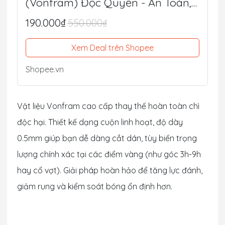
(Vonfram) Độc Quyền - An Toàn,
Tối Ưu Lực Đánh, Điểm Ngọt
190.000₫
550.000₫
Xem Deal trên Shopee
Shopee.vn
Vật liệu Vonfram cao cấp thay thế hoàn toàn chì
độc hại. Thiết kế dạng cuộn linh hoạt, độ dày
0.5mm giúp bạn dễ dàng cắt dán, tùy biến trọng
lượng chính xác tại các điểm vàng (như góc 3h-9h
hay cổ vợt). Giải pháp hoàn hảo để tăng lực đánh,
giảm rung và kiểm soát bóng ổn định hơn.