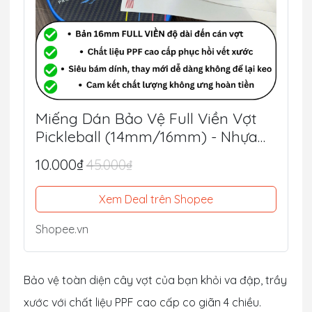
Miếng Dán Bảo Vệ Full Viền Vợt
Pickleball (14mm/16mm) - Nhựa
PPF Mỹ Siêu Dày 8.5mil
10.000₫
45.000₫
Xem Deal trên Shopee
Shopee.vn
Bảo vệ toàn diện cây vợt của bạn khỏi va đập, trầy
xước với chất liệu PPF cao cấp co giãn 4 chiều.