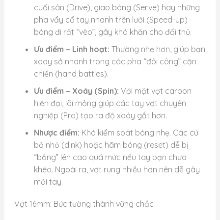
cuối sân (Drive), giao bóng (Serve) hay những
pha vẩy cổ tay nhanh trên lưới (Speed-up)
bóng đi rất “vèo”, gây khó khăn cho đối thủ.
Ưu điểm – Linh hoạt:
Thường nhẹ hơn, giúp bạn
xoay sở nhanh trong các pha “đôi công” cận
chiến (hand battles).
Ưu điểm – Xoáy (Spin):
Với mặt vợt carbon
hiện đại, lõi mỏng giúp các tay vợt chuyên
nghiệp (Pro) tạo ra độ xoáy gắt hơn.
Nhược điểm:
Khó kiểm soát bóng nhẹ. Các cú
bỏ nhỏ (dink) hoặc hãm bóng (reset) dễ bị
“bồng” lên cao quá mức nếu tay bạn chưa
khéo. Ngoài ra, vợt rung nhiều hơn nên dễ gây
mỏi tay.
Vợt 16mm: Bức tường thành vững chắc