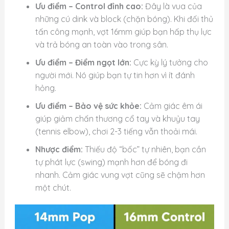
Ưu điểm – Control đỉnh cao:
Đây là vua của
những cú dink và block (chặn bóng). Khi đối thủ
tấn công mạnh, vợt 16mm giúp bạn hấp thụ lực
và trả bóng an toàn vào trong sân.
Ưu điểm – Điểm ngọt lớn:
Cực kỳ lý tưởng cho
người mới. Nó giúp bạn tự tin hơn vì ít đánh
hỏng.
Ưu điểm – Bảo vệ sức khỏe:
Cảm giác êm ái
giúp giảm chấn thương cổ tay và khuỷu tay
(tennis elbow), chơi 2-3 tiếng vẫn thoải mái.
Nhược điểm:
Thiếu độ “bốc” tự nhiên, bạn cần
tự phát lực (swing) mạnh hơn để bóng đi
nhanh. Cảm giác vung vợt cũng sẽ chậm hơn
một chút.