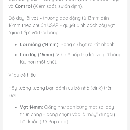
và
Control
(Kiểm soát, sự ổn định).
Độ dày lõi vợt – thường dao động từ 13mm đến
16mm theo chuẩn USAP – quyết định cách cây vợt
“giao tiếp” với trái bóng:
Lõi mỏng (14mm):
Bóng sẽ bật ra rất nhanh.
Lõi dày (16mm):
Vợt sẽ hấp thụ lực và giữ bóng
lâu hơn một chút.
Ví dụ dễ hiểu:
Hãy tưởng tượng bạn đánh cú bỏ nhỏ (dink) trên
lưới.
Vợt 14mm:
Giống như bạn búng một sợi dây
thun căng – bóng chạm vào là “nảy” đi ngay
tức khắc (độ Pop cao).