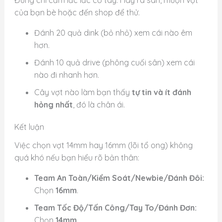
Đừng chỉ cầm lắc lắc cổ tay. Hãy ra sân, mượn vợt
của bạn bè hoặc đến shop để thử.
Đánh 20 quả dink (bỏ nhỏ) xem cái nào êm
hơn.
Đánh 10 quả drive (phông cuối sân) xem cái
nào đi nhanh hơn.
Cây vợt nào làm bạn thấy
tự tin và ít đánh
hỏng nhất
, đó là chân ái.
Kết luận
Việc chọn vợt 14mm hay 16mm (lõi tổ ong) không
quá khó nếu bạn hiểu rõ bản thân:
Team An Toàn/Kiểm Soát/Newbie/Đánh Đôi:
Chọn
16mm
.
Team Tốc Độ/Tấn Công/Tay To/Đánh Đơn:
Chọn
14mm
.