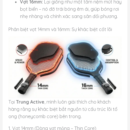
Vợt 16mm:
Lại giống như một tấm nệm mút hay
bọt biển – nó đỡ trái bóng êm ái, giúp bóng rơi
nhẹ nhàng và chính xác sang sân đối phương.
Phân biệt vợt 14mm và 16mm: Sự khác biệt cốt lõi
Tại
Trung Active
, mình luôn giải thích cho khách
hàng rằng sự khác biệt bắt nguồn từ cấu trúc lõi tổ
ong (honeycomb core) bên trong.
1. Vợt 14mm (Dòng vợt mỏng – Thin Core)