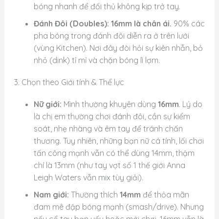
bóng nhanh để đối thủ không kịp trở tay.
Đánh Đôi (Doubles):
16mm là chân ái.
90% các
pha bóng trong đánh đôi diễn ra ở trên lưới
(vùng Kitchen). Nơi đây đòi hỏi sự kiên nhẫn, bỏ
nhỏ (dink) tỉ mỉ và chặn bóng lì lợm.
3. Chọn theo Giới tính & Thể lực
Nữ giới:
Mình thường khuyên dùng
16mm
. Lý do
là chị em thường chơi đánh đôi, cần sự kiểm
soát, nhẹ nhàng và êm tay để tránh chấn
thương. Tuy nhiên, những bạn nữ cá tính, lối chơi
tấn công mạnh vẫn có thể dùng 14mm, thậm
chí là 13mm (như tay vợt số 1 thế giới Anna
Leigh Waters vẫn mix tùy giải).
Nam giới:
Thường thích
14mm
để thỏa mãn
đam mê đập bóng mạnh (smash/drive). Nhưng