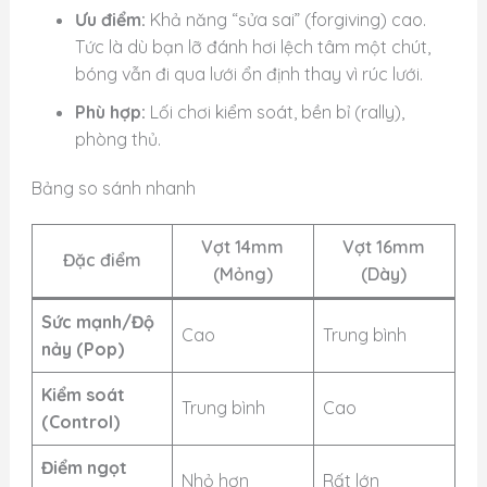
Ưu điểm:
Khả năng “sửa sai” (forgiving) cao.
Tức là dù bạn lỡ đánh hơi lệch tâm một chút,
bóng vẫn đi qua lưới ổn định thay vì rúc lưới.
Phù hợp:
Lối chơi kiểm soát, bền bỉ (rally),
phòng thủ.
Bảng so sánh nhanh
Vợt 14mm
Vợt 16mm
Đặc điểm
(Mỏng)
(Dày)
Sức mạnh/Độ
Cao
Trung bình
nảy (Pop)
Kiểm soát
Trung bình
Cao
(Control)
Điểm ngọt
Nhỏ hơn
Rất lớn