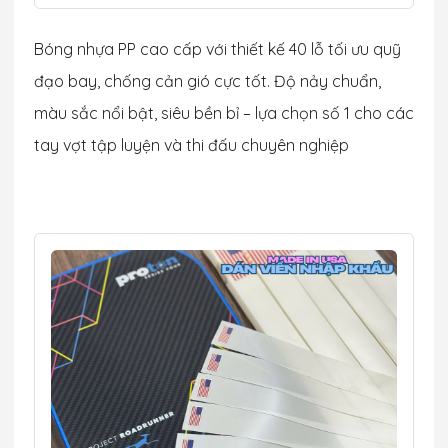
Bóng nhựa PP cao cấp với thiết kế 40 lỗ tối ưu quỹ
đạo bay, chống cản gió cực tốt. Độ nảy chuẩn,
màu sắc nổi bật, siêu bền bỉ – lựa chọn số 1 cho các
tay vợt tập luyện và thi đấu chuyên nghiệp