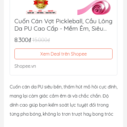
Cuốn Cán Vợt Pickleball, Cầu Lông
Da PU Cao Cấp - Mềm Êm, Siêu
Bám Tay, Chống Trượt Tối Ưu
8.300₫
15.000₫
Xem Deal trên Shopee
Shopee.vn
Cuốn cán da PU siêu bền, thấm hút mồ hôi cực đỉnh,
mang lại cảm giác cầm êm ái và chắc chắn. Độ
dính cao giúp bạn kiểm soát lực tuyệt đối trong
từng pha bóng, không lo trơn trượt hay bong tróc