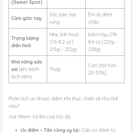
(Sweet Spot)
Sắc bén, hơi
Êm ái, đầm
Cảm giác tay
rung
chắc
Nhẹ, linh hoạt
Đầm tay (7.8-
Trọng lượng
(7.6-8.2 oz |
8.4 oz | 221g –
điển hình
215g – 232g)
238g)
Khả năng sửa
Cao (tốt hơn
sai
(khi đánh
Thấp
20-30%)
lệch tâm)
Phân tích ưu nhược điểm: Khi thực chiến sẽ như thế
nào?
Vợt 14mm: Vũ khí của tốc độ
Ưu điểm – Tấn công uy lực:
Các cú đánh từ