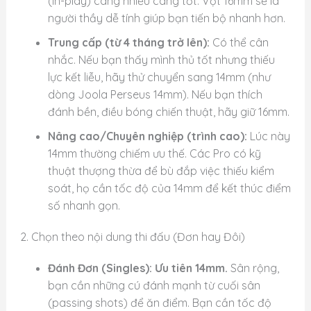
(in-play) càng nhiều càng tốt. Vợt 16mm sẽ là
người thầy dễ tính giúp bạn tiến bộ nhanh hơn.
Trung cấp (từ 4 tháng trở lên):
Có thể cân
nhắc. Nếu bạn thấy mình thủ tốt nhưng thiếu
lực kết liễu, hãy thử chuyển sang 14mm (như
dòng Joola Perseus 14mm). Nếu bạn thích
đánh bền, điều bóng chiến thuật, hãy giữ 16mm.
Nâng cao/Chuyên nghiệp (trình cao):
Lúc này
14mm thường chiếm ưu thế. Các Pro có kỹ
thuật thượng thừa để bù đắp việc thiếu kiểm
soát, họ cần tốc độ của 14mm để kết thúc điểm
số nhanh gọn.
2. Chọn theo nội dung thi đấu (Đơn hay Đôi)
Đánh Đơn (Singles):
Ưu tiên 14mm.
Sân rộng,
bạn cần những cú đánh mạnh từ cuối sân
(passing shots) để ăn điểm. Bạn cần tốc độ