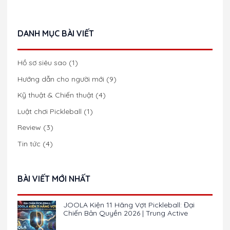
DANH MỤC BÀI VIẾT
Hồ sơ siêu sao
(1)
Hướng dẫn cho người mới
(9)
Kỹ thuật & Chiến thuật
(4)
Luật chơi Pickleball
(1)
Review
(3)
Tin tức
(4)
BÀI VIẾT MỚI NHẤT
JOOLA Kiện 11 Hãng Vợt Pickleball: Đại
Chiến Bản Quyền 2026 | Trung Active