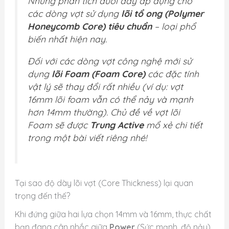
Những phân tích dưới đây áp dụng cho
các dòng vợt sử dụng
lõi tổ ong (Polymer
Honeycomb Core) tiêu chuẩn
– loại phổ
biến nhất hiện nay.
Đối với các dòng vợt công nghệ mới sử
dụng
lõi Foam (Foam Core)
các đặc tính
vật lý sẽ thay đổi rất nhiều (ví dụ: vợt
16mm lõi foam vẫn có thể nảy và mạnh
hơn 14mm thường). Chủ đề về vợt lõi
Foam sẽ được
Trung Active
mổ xẻ chi tiết
trong một bài viết riêng nhé!
Tại sao độ dày lõi vợt (Core Thickness) lại quan
trọng đến thế?
Khi đứng giữa hai lựa chọn 14mm và 16mm, thực chất
bạn đang cân nhắc giữa
Power
(Sức mạnh, độ nảy)