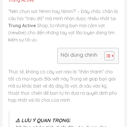
“Nên chọn vợt 14mm hay 16mm?” – Đây chắc chắn là
câu hỏi “triệu đô” mà mình nhận được nhiều nhất tại
Trung Active
Shop, từ những bạn mới cầm vợt
(newbie) cho đến những tay vợt lão luyện đang tìm
kiếm sự tối ưu.
Nội dung chính
Thực tế, không có cây vợt nào là “thần thánh” cho
tất cả mọi người. Bài viết này Trung sẽ giúp bạn giải
mã sự khác biệt về độ dày lõi vợt, đi sâu vào kỹ
thuật thực chiến để bạn tự tin đưa ra quyết định phù
hợp nhất với lối chơi của mình.
⚠️ LƯU Ý QUAN TRỌNG: