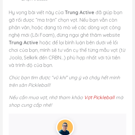
Hy vọng bài viết này của
Trung Active
đã giúp bạn
gỡ rối được “ma trận” chọn vợt. Nếu bạn vẫn còn
phân vân, hoặc đang tò mò về các dòng vợt công
nghệ mới (Lõi Foam), đừng ngại ghé thăm website
Trung Active
hoặc để lại bình luận bên dưới về lối
chơi của bạn, mình sẽ tư vấn cụ thể từng mẫu vợt (từ
Joola, Selkirk đến CRBN…) phù hợp nhất với túi tiền
và trình độ của bạn.
Chúc bạn tìm được “vũ khí” ưng ý và cháy hết mình
trên sân Pickleball!
Nếu cần mua vợt, nhớ tham khảo
Vợt Pickleball
mà
shop cung cấp nhé!