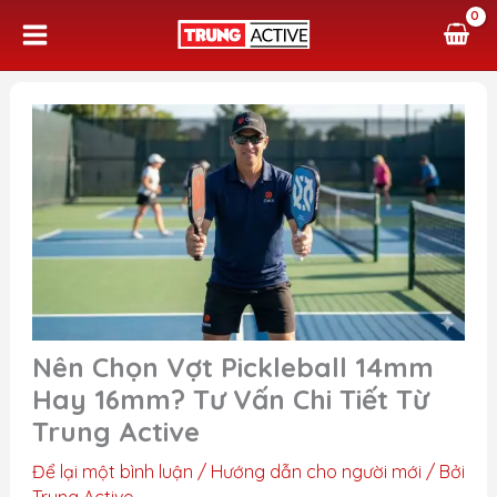
Nhảy
tới
nội
dung
Nên Chọn Vợt Pickleball 14mm
Hay 16mm? Tư Vấn Chi Tiết Từ
Trung Active
Để lại một bình luận
/
Hướng dẫn cho người mới
/ Bởi
Trung Active