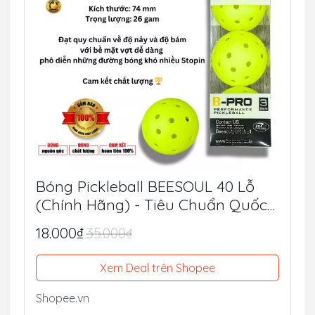
Bóng Pickleball BEESOUL 40 Lỗ
(Chính Hãng) - Tiêu Chuẩn Quốc
Tế, Chuyên Thi Đấu & Tập Luyện
18.000₫
35.000₫
Ngoài Trời
Xem Deal trên Shopee
Shopee.vn