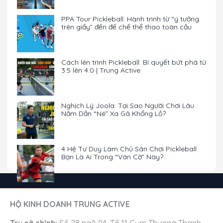
PPA Tour Pickleball: Hành trình từ “ý tưởng
trên giấy” đến đế chế thể thao toàn cầu
Cách lên trình Pickleball: Bí quyết bứt phá từ
3.5 lên 4.0 | Trung Active
Nghịch Lý Joola: Tại Sao Người Chơi Lâu
Năm Dần “Né” Xa Gã Khổng Lồ?
4 Hệ Tư Duy Làm Chủ Sân Chơi Pickleball:
Bạn Là Ai Trong “Ván Cờ” Này?
HỘ KINH DOANH TRUNG ACTIVE
Trụ sở chính:
Số 28 ngõ 94, Tổ 11 Cụm Thượng Thanh,