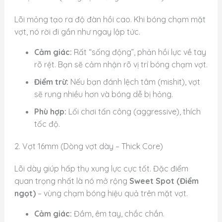
Lõi mỏng tạo ra độ đàn hồi cao. Khi bóng chạm mặt
vợt, nó rời đi gần như ngay lập tức.
Cảm giác:
Rất “sống động”, phản hồi lực về tay
rõ rệt. Bạn sẽ cảm nhận rõ vị trí bóng chạm vợt.
Điểm trừ:
Nếu bạn đánh lệch tâm (mishit), vợt
sẽ rung nhiều hơn và bóng dễ bị hỏng.
Phù hợp:
Lối chơi tấn công (aggressive), thích
tốc độ.
2. Vợt 16mm (Dòng vợt dày – Thick Core)
Lõi dày giúp hấp thụ xung lực cực tốt. Đặc điểm
quan trọng nhất là nó mở rộng
Sweet Spot (Điểm
ngọt)
– vùng chạm bóng hiệu quả trên mặt vợt.
Cảm giác:
Đầm, êm tay, chắc chắn.