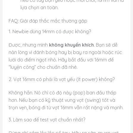
nếu cổ tay bạn yếu hoặc mới chơi, 16mm vẫn là
lựa chọn an toàn.
FAQ: Giải đáp thắc mắc thường gặp
1. Newbie dùng 14mm có được không?
Được, nhưng mình
không khuyến khích
. Bạn sẽ dễ
nản lòng vì đánh bóng hay bị bay ra ngoài hoặc rúc
lưới do điểm ngọt nhỏ. Hãy bắt đầu với 16mm để
“luyện công” cho chuẩn đã nhé.
2. Vợt 16mm có phải là vợt yếu (ít power) không?
Không hẳn. Nó chỉ có độ nảy (pop) ban đầu thấp
hơn. Nếu bạn có kỹ thuật vung vợt (swing) tốt và
trọn vẹn, bóng đi từ vợt 16mm vẫn rất nặng và mạnh.
3. Làm sao để test vợt chuẩn nhất?