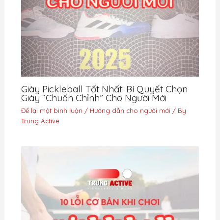
Giày Pickleball Tốt Nhất: Bí Quyết Chọn
Giày “Chuẩn Chỉnh” Cho Người Mới
Để lại một bình luận
/
Hướng dẫn cho người mới
/ By
Trung Active