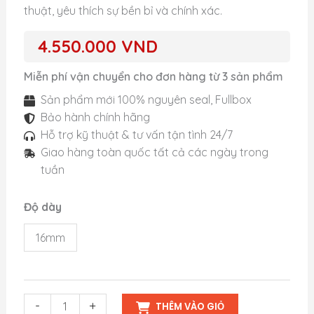
thuật, yêu thích sự bền bỉ và chính xác.
4.550.000
VND
Miễn phí vận chuyển cho đơn hàng từ 3 sản phẩm
Sản phẩm mới 100% nguyên seal, Fullbox
Bảo hành chính hãng
Hỗ trợ kỹ thuật & tư vấn tận tình 24/7
Giao hàng toàn quốc tất cả các ngày trong
tuần
Độ dày
16mm
Vợt
-
+
THÊM VÀO GIỎ