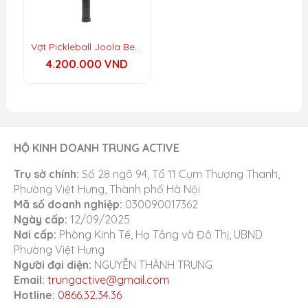
Polypropylene Honeycomb
Chiều dài cán vợt:
5.5 inch
Vợt Pickleball Joola Ben Johns Hyperion 3S 14mm
Chu vi cán vợt:
4 1/4 inch
4.200.000
VND
Nhà sản xuất:
Adidas Pickleball
HỘ KINH DOANH TRUNG ACTIVE
Trụ sở chính:
Số 28 ngõ 94, Tổ 11 Cụm Thượng Thanh,
Phường Việt Hưng, Thành phố Hà Nội
Mã số doanh nghiệp:
030090017362
Ngày cấp:
12/09/2025
Nơi cấp:
Phòng Kinh Tế, Hạ Tầng và Đô Thị, UBND
Phường Việt Hưng
Người đại diện:
NGUYỄN THÀNH TRUNG
Email:
trungactive@gmail.com
Hotline:
0866.32.34.36