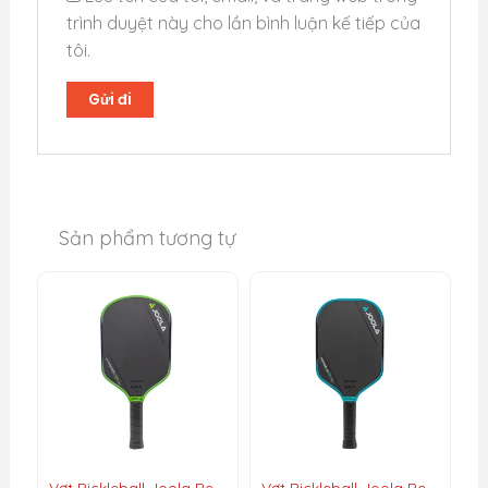
Cây vợt này là vũ khí tối thượng cho những người
trình duyệt này cho lần bình luận kế tiếp của
chơi có phong cách:
tôi.
Người chơi toàn diện (All-Court
Player):
Những người di chuyển linh
hoạt, kết hợp hài hòa giữa tấn công từ
cuối sân và kiểm soát bóng tinh tế trên
lưới.
Bức tường phòng ngự (Defensive
Sản phẩm tương tự
Wall):
Vận động viên có khả năng
phòng thủ kiên cường, biến những cú
smash của đối thủ thành những pha
reset bóng nhẹ nhàng và chuẩn xác.
Bậc thầy chiến thuật:
Người chơi giành
chiến thắng bằng sự bền bỉ, độ chính
xác và khả năng đặt bóng vào những vị
trí hiểm hóc thay vì chỉ dựa vào sức
mạnh thuần túy.
Vợt Pickleball Joola Ben Johns Hyperion 3S 16mm
Vợt Pickleball Joola Ben Johns Perseus 3S 16mm