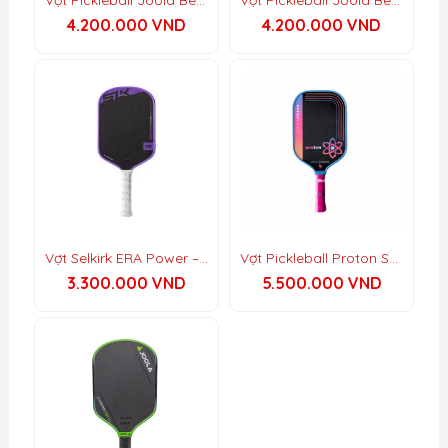
4.200.000
VND
4.200.000
VND
Thông Số Kỹ Thuật Chi Tiết
Cấp độ người chơi:
Cạnh tranh
(Competitive)
Dáng vợt:
Wide-Body Control (Bản
rộng – Kiểm soát)
Chiều dài vợt:
16 inch
Chiều rộng vợt:
8 inch
Vợt Selkirk ERA Power – Elongated
Vợt Pickleball Proton Series Three – Raw Carbon
Độ dày lõi:
16 mm
3.300.000
VND
5.500.000
VND
Trọng lượng trung bình:
7.8 – 8.2 oz
(221g – 232g)
Chất liệu bề mặt:
Raw Carbon Fiber
(Sợi Carbon Thô)
Chất liệu lõi:
Low-Density