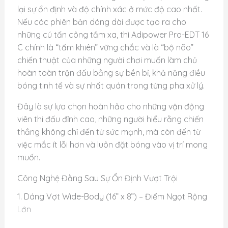
lại sự ổn định và độ chính xác ở mức độ cao nhất.
Nếu các phiên bản dáng dài được tạo ra cho
những cú tấn công tầm xa, thì Adipower Pro-EDT 16
C chính là “tấm khiên” vững chắc và là “bộ não”
chiến thuật của những người chơi muốn làm chủ
hoàn toàn trận đấu bằng sự bền bỉ, khả năng điều
bóng tinh tế và sự nhất quán trong từng pha xử lý.
Đây là sự lựa chọn hoàn hảo cho những vận động
viên thi đấu đỉnh cao, những người hiểu rằng chiến
thắng không chỉ đến từ sức mạnh, mà còn đến từ
việc mắc ít lỗi hơn và luôn đặt bóng vào vị trí mong
muốn.
Công Nghệ Đằng Sau Sự Ổn Định Vượt Trội
1. Dáng Vợt Wide-Body (16” x 8”) – Điểm Ngọt Rộng
Lớn