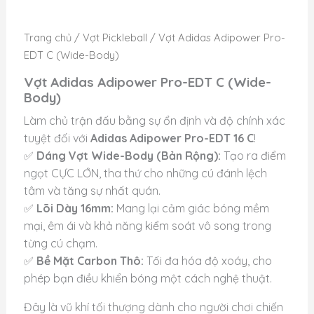
Trang chủ
/
Vợt Pickleball
/ Vợt Adidas Adipower Pro-
EDT C (Wide-Body)
Vợt Adidas Adipower Pro-EDT C (Wide-
Body)
Làm chủ trận đấu bằng sự ổn định và độ chính xác
tuyệt đối với
Adidas Adipower Pro-EDT 16 C
!
✅
Dáng Vợt Wide-Body (Bản Rộng):
Tạo ra điểm
ngọt CỰC LỚN, tha thứ cho những cú đánh lệch
tâm và tăng sự nhất quán.
✅
Lõi Dày 16mm:
Mang lại cảm giác bóng mềm
mại, êm ái và khả năng kiểm soát vô song trong
từng cú chạm.
✅
Bề Mặt Carbon Thô:
Tối đa hóa độ xoáy, cho
phép bạn điều khiển bóng một cách nghệ thuật.
Đây là vũ khí tối thượng dành cho người chơi chiến