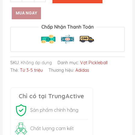
Adidas
Adipower
MUA NGAY
Pro-
EDT
Chấp Nhận Thanh Toán
C
(Wide-
Body)
số
lượng
SKU:
Không áp dụng
Danh mục:
Vợt Pickleball
Thẻ:
Từ 3-5 triệu
Thương hiệu:
Adidas
Chỉ có tại TrungActive
Sản phẩm chính hãng
Chất lượng cam kết