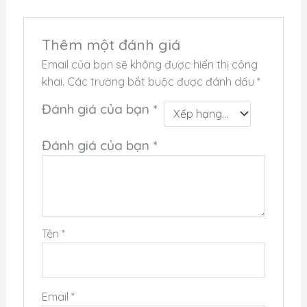
Với bề mặt Raw Carbon T700 thô nhám, Loco đạt
điểm tuyệt đối
10/10 về khả năng tạo xoáy (Spin)
.
Thêm một đánh giá
Thiết kế
Hybrid
kết hợp tầm với của dáng dài
Email của bạn sẽ không được hiển thị công
(Elongated) và sự linh hoạt của dáng chuẩn
khai.
Các trường bắt buộc được đánh dấu
*
(Standard), giúp bạn xoay trở cực nhanh trong
những pha đôi công tốc độ cao.
Đánh giá của bạn
*
Đánh giá của bạn
*
Thông số kỹ thuật
Thương hiệu
Bread & Butter (USA)
Model
Loco (Hybrid Shape)
Tên
*
Trọng lượng
7.9 – 8.1 oz
Độ dày lõi
16mm
(Kiểm soát tối ưu)
Email
*