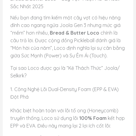
Sắc Nhất 2025
Nếu bạn đang tìm kiếm một cây vợt có hiệu năng
đỉnh cao ngang ngửa Joola Gen 3 nhưng mức giá
“mềm” hơn nhiều,
Bread & Butter Loco
chính là
câu trả lời. Được cộng đồng Pickleball đánh giá là
“Món hời của năm”, Loco định nghĩa lại sự cân bằng
giữa Sức Mạnh (Power) và Sự Êm Ái (Touch).
Tại sao Loco được gọi là “Kẻ Thách Thức” Joola/
Selkirk?
1. Công Nghệ Lõi Dual-Density Foam (EPP & EVA)
Đột Phá
Khác biệt hoàn toàn với lõi tổ ong (Honeycomb)
truyền thống, Loco sử dụng lõi
100% Foam
kết hợp
EPP và EVA. Điều này mang lại 2 lợi ích cốt lõi: