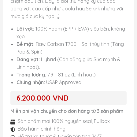
chạm đầu tiên. Đây là đối thủ nặng ký của các
dòng vợt cao cấp như Joola hay Selkirk nhưng với
mức giá cực kỳ hợp lý.
Lõi vợt:
100% Foam (EPP + EVA) siêu bền, không
xẹp.
Bề mặt:
Raw Carbon T700 + Sợi thủy tinh (Tăng
Pop & Spin).
Dáng vợt:
Hybrid (Cân bằng giữa Sức mạnh &
Linh hoạt).
Trọng lượng:
7.9 – 8.1 oz (Linh hoạt).
Chứng nhận:
USAP Approved.
6.200.000
VND
Miễn phí vận chuyển cho đơn hàng từ 3 sản phẩm
Sản phẩm mới 100% nguyên seal, Fullbox
Bảo hành chính hãng
Hỗ trợ kỹ thuật & tư vấn tận tình 24/7