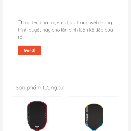
Công nghệ
Dual-Density Foam (EPP + EVA)
Lõi
T-700 Raw Carbon Fiber +
Lưu tên của tôi, email, và trang web trong
Bề mặt
Fiberglass
trình duyệt này cho lần bình luận kế tiếp của
tôi.
Kích thước
Dài 16.2″ x Rộng 7.6″
Chu vi cán
4.25 inches (Cán Octagon)
Chứng nhận
USAP Approved
*Lưu ý: Luôn bảo quản vợt ở nơi khô ráo, tránh nhiệt
Sản phẩm tương tự
độ cao (cốp xe) để bảo vệ lõi Foam tốt nhất.