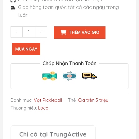
Giao hàng toàn quốc tất cả các ngày trong
tuần
Vợt
-
+
THÊM VÀO GIỎ
Bread
&
MUA NGAY
Butter
Loco
Chấp Nhận Thanh Toán
16mm
-
Hybrid
số
lượng
Danh mục:
Vợt Pickleball
Thẻ:
Giá trên 5 triệu
Thương hiệu:
Loco
Chỉ có tại TrungActive