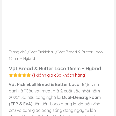
Trang chủ
/
Vợt Pickleball
/ Vợt Bread & Butter Loco
16mm – Hybrid
Vợt Bread & Butter Loco 16mm – Hybrid
(
1
đánh giá của khách hàng)
5.00
1
trên 5
Vợt Pickleball Bread & Butter Loco
được vinh
dựa trên
đánh giá
danh là “Cây vợt mượt mà & xuất sắc nhất năm
2025”. Sở hữu công nghệ lõi
Dual-Density Foam
(EPP & EVA)
tiên tiến, Loco mang lại độ bền vĩnh
cửu và cảm giác bóng sống động ngay từ lần