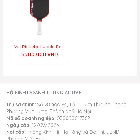
Vợt Pickleball Joola Perseus Pro IV – Asia Colorway
5.200.000
VND
HỘ KINH DOANH TRUNG ACTIVE
Trụ sở chính:
Số 28 ngõ 94, Tổ 11 Cụm Thượng Thanh,
Phường Việt Hưng, Thành phố Hà Nội
Mã số doanh nghiệp:
030090017362
Ngày cấp:
12/09/2025
Nơi cấp:
Phòng Kinh Tế, Hạ Tầng và Đô Thị, UBND
Phường Việt Hưng