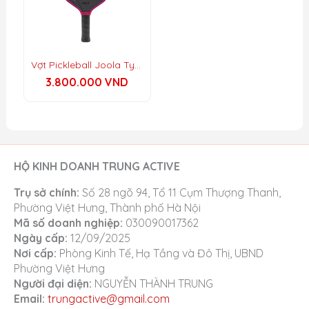
Kích thước điểm ngọt:
8.5
Bảo hành:
1 năm (giới hạn)
Vợt Pickleball Joola Tyson Mcguffin Magnus 3S 16mm
Xếp hạng hiệu năng
3.800.000
VND
Power:
8.5/10
Spin:
9/10
Control:
7.5/10
HỘ KINH DOANH TRUNG ACTIVE
Trụ sở chính:
Số 28 ngõ 94, Tổ 11 Cụm Thượng Thanh,
Bảo hành (Giới hạn 1 năm)
Phường Việt Hưng, Thành phố Hà Nội
Mã số doanh nghiệp:
030090017362
Phạm vi:
Lỗi
vật liệu
và
gia công
trong
Ngày cấp:
12/09/2025
1 năm
tính từ ngày mua,
chỉ áp dụng
Nơi cấp:
Phòng Kinh Tế, Hạ Tầng và Đô Thị, UBND
cho người mua đầu tiên
,
không
Phường Việt Hưng
chuyển nhượng
.
Người đại diện:
NGUYỄN THÀNH TRUNG
Email:
trungactive@gmail.com