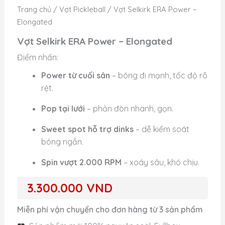
Trang chủ
/
Vợt Pickleball
/ Vợt Selkirk ERA Power –
Elongated
Vợt Selkirk ERA Power – Elongated
Điểm nhấn:
Power từ cuối sân
– bóng đi mạnh, tốc độ rõ
rệt.
Pop tại lưới
– phản đòn nhanh, gọn.
Sweet spot hỗ trợ dinks
– dễ kiểm soát
bóng ngắn.
Spin vượt 2.000 RPM
– xoáy sâu, khó chịu.
3.300.000
VND
Miễn phí vận chuyển cho đơn hàng từ 3 sản phẩm