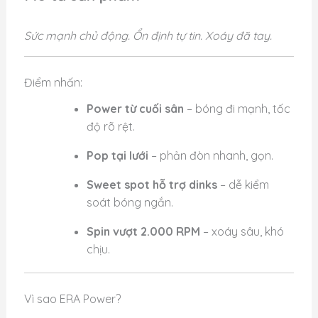
Sức mạnh chủ động. Ổn định tự tin. Xoáy đã tay.
Điểm nhấn:
Power từ cuối sân
– bóng đi mạnh, tốc
độ rõ rệt.
Pop tại lưới
– phản đòn nhanh, gọn.
Sweet spot hỗ trợ dinks
– dễ kiểm
soát bóng ngắn.
Spin vượt 2.000 RPM
– xoáy sâu, khó
chịu.
Vì sao ERA Power?