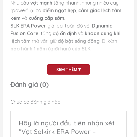
Nhu cầu
vợt mạnh
tăng nhanh, nhưng nhiều cây
“power” lại có
điểm ngọt hẹp
,
cảm giác lệch tâm
kém
và
xuống cấp sớm
.
SLK ERA Power
giải bài toán đó với
Dynamic
Fusion Core
: tăng
độ ổn định
và
khoan dung khi
lệch tâm
mà vẫn giữ
độ bật sống động
. Đi kèm
bảo hành 1 năm (giới hạn) của SLK
.
Bề mặt
3 lớp
kết hợp
fiberglass dệt
và
T700 Raw
Carbon Fiber
cho
ưu tiên sức mạnh
, đồng thời
▾
XEM THÊM
thêm
xoáy
và
feel
cần thiết để bạn kiểm soát thế
Đánh giá (0)
trận.
Chưa có đánh giá nào.
Tùy chọn hình dáng mặt vợt
Widebody | Cán dài & mặt rộng:
Tầm
Hãy là người đầu tiên nhận xét
với tốt, dư chỗ cho
backhand hai tay
.
Tăng ổn định,
điểm ngọt nhất quán
“Vợt Selkirk ERA Power –