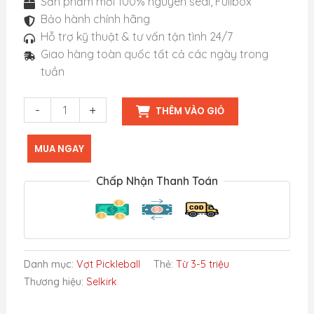
Sản phẩm mới 100% nguyên seal, Fullbox
Bảo hành chính hãng
Hỗ trợ kỹ thuật & tư vấn tận tình 24/7
Giao hàng toàn quốc tất cả các ngày trong
tuần
Vợt
-
+
THÊM VÀO GIỎ
Selkirk
ERA
MUA NGAY
Power
-
Chấp Nhận Thanh Toán
Elongated
số
lượng
Danh mục:
Vợt Pickleball
Thẻ:
Từ 3-5 triệu
Thương hiệu:
Selkirk