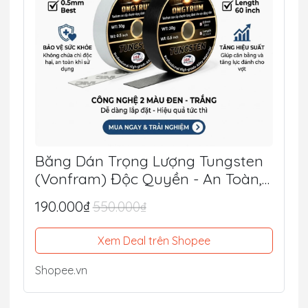
Băng Dán Trọng Lượng Tungsten
(Vonfram) Độc Quyền - An Toàn,
Tối Ưu Lực Đánh, Điểm Ngọt
190.000₫
550.000₫
Xem Deal trên Shopee
Shopee.vn