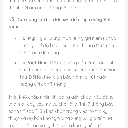
mặt chỉ sau vài tháng sử dụng cường độ cao đã trở
thành nỗi ám ảnh của người chơi.
Nỗi đau càng lớn hơn khi xét đến thị trường Việt
Nam:
Tại Mỹ:
Người dùng mua đúng giá niêm yết và
hưởng chế độ bảo hành từ 6 tháng đến 1 năm
một cách dễ dàng.
Tại Việt Nam:
Để có mức giá “mềm” hơn, anh
em thường mua qua các seller hoặc hàng xách
tay. Đổi lại, thời gian bảo hành bị rút ngắn
xuống chỉ còn 3 tháng.
Thật khó chấp nhận khi bỏ ra gần chục triệu đồng
cho một cây vợt mà cứ chơi là lo “hết 3 tháng bảo
hành thì sao?”. Sự khó khăn trong việc hỗ trợ kỹ
thuật và độ bền không tương xứng với giá tiền đã
tạo ra một làn sóng thất vọng không hề nhỏ.