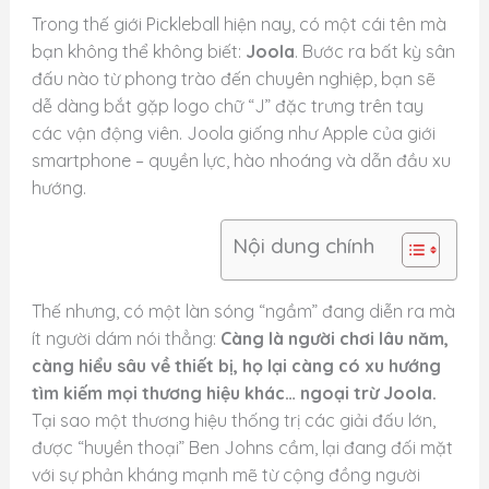
Trong thế giới Pickleball hiện nay, có một cái tên mà
bạn không thể không biết:
Joola
. Bước ra bất kỳ sân
đấu nào từ phong trào đến chuyên nghiệp, bạn sẽ
dễ dàng bắt gặp logo chữ “J” đặc trưng trên tay
các vận động viên. Joola giống như Apple của giới
smartphone – quyền lực, hào nhoáng và dẫn đầu xu
hướng.
Nội dung chính
Thế nhưng, có một làn sóng “ngầm” đang diễn ra mà
ít người dám nói thẳng:
Càng là người chơi lâu năm,
càng hiểu sâu về thiết bị, họ lại càng có xu hướng
tìm kiếm mọi thương hiệu khác… ngoại trừ Joola.
Tại sao một thương hiệu thống trị các giải đấu lớn,
được “huyền thoại” Ben Johns cầm, lại đang đối mặt
với sự phản kháng mạnh mẽ từ cộng đồng người