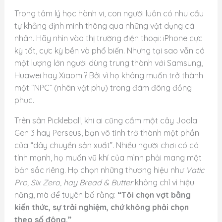
Trong tâm lý học hành vi, con người luôn có nhu cầu
tự khẳng định mình thông qua những vật dụng cá
nhân. Hãy nhìn vào thị trường điện thoại: iPhone cực
kỳ tốt, cực kỳ bền và phổ biến. Nhưng tại sao vẫn có
một lượng lớn người dùng trung thành với Samsung,
Huawei hay Xiaomi? Bởi vì họ không muốn trở thành
một “NPC” (nhân vật phụ) trong đám đông đồng
phục.
Trên sân Pickleball, khi ai cũng cầm một cây Joola
Gen 3 hay Perseus, bạn vô tình trở thành một phần
của “dây chuyền sản xuất”. Nhiều người chơi có cá
tính mạnh, họ muốn vũ khí của mình phải mang một
bản sắc riêng. Họ chọn những thương hiệu như
Vatic
Pro, Six Zero, hay Bread & Butter
không chỉ vì hiệu
năng, mà để tuyên bố rằng:
“Tôi chọn vợt bằng
kiến thức, sự trải nghiệm, chứ không phải chọn
theo số đông.”