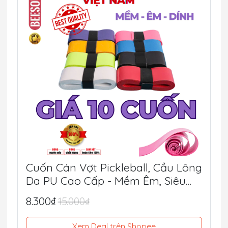
Cuốn Cán Vợt Pickleball, Cầu Lông
Da PU Cao Cấp - Mềm Êm, Siêu
Bám Tay, Chống Trượt Tối Ưu
8.300₫
15.000₫
Xem Deal trên Shopee