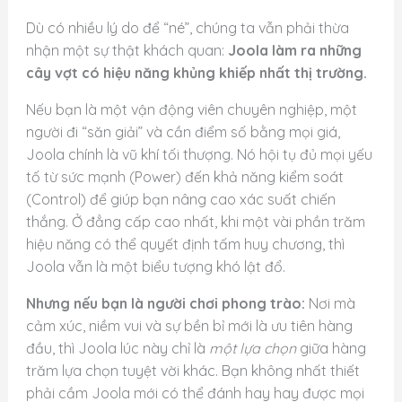
Dù có nhiều lý do để “né”, chúng ta vẫn phải thừa
nhận một sự thật khách quan:
Joola làm ra những
cây vợt có hiệu năng khủng khiếp nhất thị trường.
Nếu bạn là một vận động viên chuyên nghiệp, một
người đi “săn giải” và cần điểm số bằng mọi giá,
Joola chính là vũ khí tối thượng. Nó hội tụ đủ mọi yếu
tố từ sức mạnh (Power) đến khả năng kiểm soát
(Control) để giúp bạn nâng cao xác suất chiến
thắng. Ở đẳng cấp cao nhất, khi một vài phần trăm
hiệu năng có thể quyết định tấm huy chương, thì
Joola vẫn là một biểu tượng khó lật đổ.
Nhưng nếu bạn là người chơi phong trào:
Nơi mà
cảm xúc, niềm vui và sự bền bỉ mới là ưu tiên hàng
đầu, thì Joola lúc này chỉ là
một lựa chọn
giữa hàng
trăm lựa chọn tuyệt vời khác. Bạn không nhất thiết
phải cầm Joola mới có thể đánh hay hay được mọi