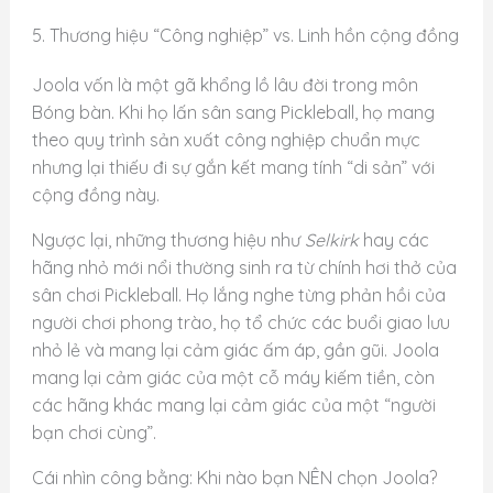
5. Thương hiệu “Công nghiệp” vs. Linh hồn cộng đồng
Joola vốn là một gã khổng lồ lâu đời trong môn
Bóng bàn. Khi họ lấn sân sang Pickleball, họ mang
theo quy trình sản xuất công nghiệp chuẩn mực
nhưng lại thiếu đi sự gắn kết mang tính “di sản” với
cộng đồng này.
Ngược lại, những thương hiệu như
Selkirk
hay các
hãng nhỏ mới nổi thường sinh ra từ chính hơi thở của
sân chơi Pickleball. Họ lắng nghe từng phản hồi của
người chơi phong trào, họ tổ chức các buổi giao lưu
nhỏ lẻ và mang lại cảm giác ấm áp, gần gũi. Joola
mang lại cảm giác của một cỗ máy kiếm tiền, còn
các hãng khác mang lại cảm giác của một “người
bạn chơi cùng”.
Cái nhìn công bằng: Khi nào bạn NÊN chọn Joola?