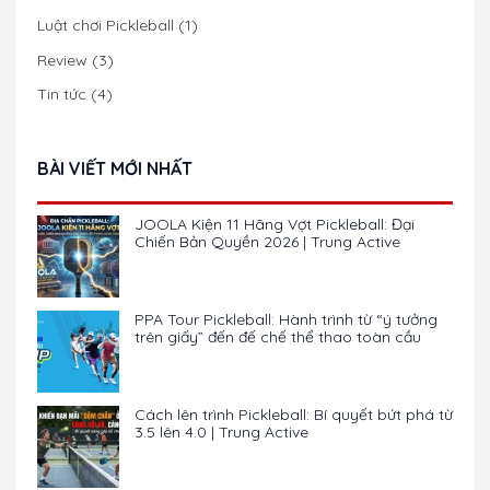
Luật chơi Pickleball
(1)
Review
(3)
Tin tức
(4)
BÀI VIẾT MỚI NHẤT
JOOLA Kiện 11 Hãng Vợt Pickleball: Đại
Chiến Bản Quyền 2026 | Trung Active
PPA Tour Pickleball: Hành trình từ “ý tưởng
trên giấy” đến đế chế thể thao toàn cầu
Cách lên trình Pickleball: Bí quyết bứt phá từ
3.5 lên 4.0 | Trung Active