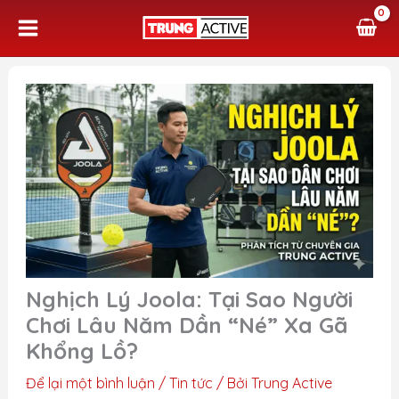
Nhảy
tới
nội
dung
Nghịch Lý Joola: Tại Sao Người
Chơi Lâu Năm Dần “Né” Xa Gã
Khổng Lồ?
Để lại một bình luận
/
Tin tức
/ Bởi
Trung Active