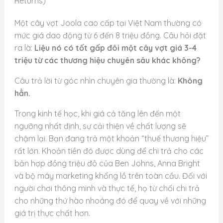
Returns)
Một cây vợt Joola cao cấp tại Việt Nam thường có
mức giá dao động từ 6 đến 8 triệu đồng. Câu hỏi đặt
ra là:
Liệu nó có tốt gấp đôi một cây vợt giá 3-4
triệu từ các thương hiệu chuyên sâu khác không?
Câu trả lời từ góc nhìn chuyên gia thường là:
Không
hẳn.
Trong kinh tế học, khi giá cả tăng lên đến một
ngưỡng nhất định, sự cải thiện về chất lượng sẽ
chậm lại. Bạn đang trả một khoản “thuế thương hiệu”
rất lớn. Khoản tiền đó được dùng để chi trả cho các
bản hợp đồng triệu đô của Ben Johns, Anna Bright
và bộ máy marketing khổng lồ trên toàn cầu. Đối với
người chơi thông minh và thực tế, họ từ chối chi trả
cho những thứ hào nhoáng đó để quay về với những
giá trị thực chất hơn.