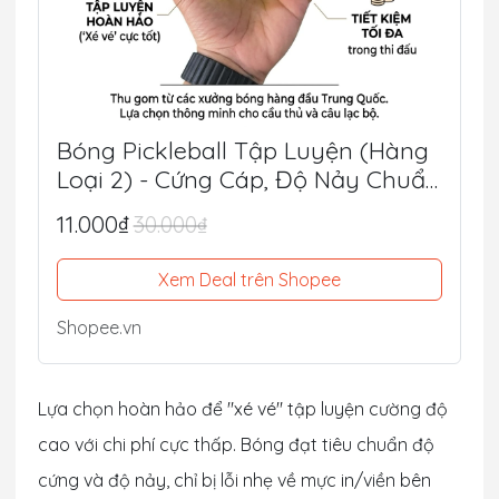
Bóng Pickleball Tập Luyện (Hàng
Loại 2) - Cứng Cáp, Độ Nảy Chuẩn
Thi Đấu, Siêu Tiết Kiệm
11.000₫
30.000₫
Xem Deal trên Shopee
Shopee.vn
Lựa chọn hoàn hảo để "xé vé" tập luyện cường độ
cao với chi phí cực thấp. Bóng đạt tiêu chuẩn độ
cứng và độ nảy, chỉ bị lỗi nhẹ về mực in/viền bên