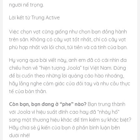
người nể trọng.
Lời kết từ Trung Active
Việc chọn vợt cũng giống như chọn bạn đồng hành
trên sân. Không có cây vợt tốt nhất, chỉ có cây vợt
phù hợp nhất với lối chơi, túi tiền và cá tính của bạn.
Hy vọng qua bài viết này, anh em đã có cái nhìn đa
chiều hơn về “hiện tượng Joola” tại Việt Nam. Đừng
để bị cuốn theo những lời quảng cáo hào nhoáng,
hãy lắng nghe cảm giác của đôi tay và nhu cầu thực
tế của bản thân.
Còn bạn, bạn đang ở “phe” nào?
Bạn trung thành
với Joola vì hiệu suất đỉnh cao hay đã “nhảy hố”
sang một thương hiệu khác để tìm kiếm sự khác biệt?
Hãy chia sẻ ý kiến của bạn ở phần bình luận bên
dưới nhé!