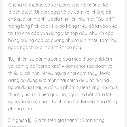
Chúng ta thường có xu hướng ủng hộ những “kẻ
thách thức” (Underdogs) và ác cảm với những đế
chế quá lớn mạnh. Joola hiện lên như một “Goliath”
trong làng Pickleball. Họ đổ hàng triệu đô la vào việc
tài trợ cho các vận động viên top đầu, phủ kín các
bảng quảng cáo và dường như muốn “thâu tóm” mọi
ngóc ngách của môn thể thao này.
Tuy nhiên, sự bành trướng quá mức thường đi kèm
với cảm giác “corporate” – đậm chất tập đoàn và
thiếu đi cái hồn. Nhiều người chơi cảm thấy Joola
đang cố dùng sức mạnh tài chính để định hướng
người dùng thay vì để sản phẩm tự lên tiếng. Khi một
thương hiệu trở nên quá lớn, người ta bắt đầu đặt
nghi vấn về sự chân thành của họ đối với cộng đồng
phong trào.
3. Nghịch lý “Giá trị trên giá thành” (Diminishing