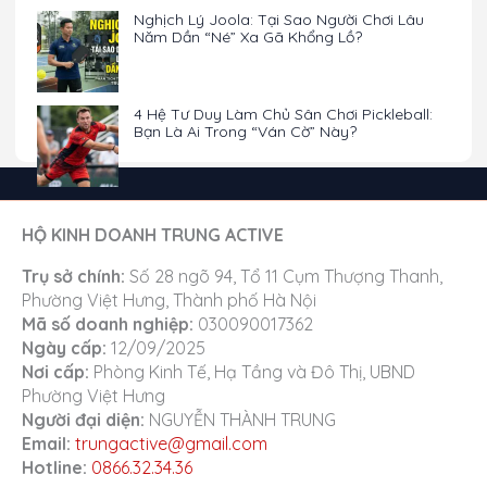
Nghịch Lý Joola: Tại Sao Người Chơi Lâu
Năm Dần “Né” Xa Gã Khổng Lồ?
4 Hệ Tư Duy Làm Chủ Sân Chơi Pickleball:
Bạn Là Ai Trong “Ván Cờ” Này?
HỘ KINH DOANH TRUNG ACTIVE
Trụ sở chính:
Số 28 ngõ 94, Tổ 11 Cụm Thượng Thanh,
Phường Việt Hưng, Thành phố Hà Nội
Mã số doanh nghiệp:
030090017362
Ngày cấp:
12/09/2025
Nơi cấp:
Phòng Kinh Tế, Hạ Tầng và Đô Thị, UBND
Phường Việt Hưng
Người đại diện:
NGUYỄN THÀNH TRUNG
Email:
trungactive@gmail.com
Hotline:
0866.32.34.36