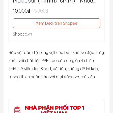
Pickleball (14mm/16mm) - Nhựa
PPF Mỹ Siêu Dày 8.5mil
10.000₫
45.000₫
Xem Deal trên Shopee
Shopee.vn
Bảo vệ toàn diện cây vợt của bạn khỏi va đập, trầy
xước với chất liệu PPF cao cấp co giãn 4 chiều.
Thiết kế siêu dày 8.5mil, dễ dán, không để lại keo,
tương thích hoàn hảo với mọi dòng vợt có viền