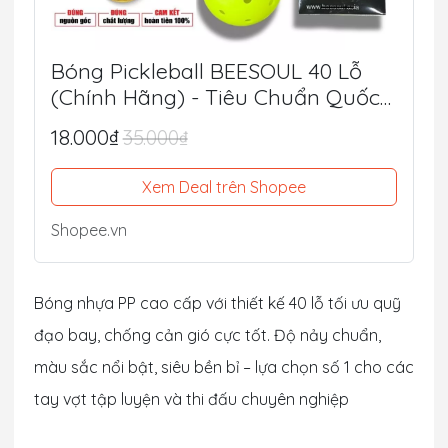
Bóng Pickleball BEESOUL 40 Lỗ
(Chính Hãng) - Tiêu Chuẩn Quốc
Tế, Chuyên Thi Đấu & Tập Luyện
18.000₫
35.000₫
Ngoài Trời
Xem Deal trên Shopee
Shopee.vn
Bóng nhựa PP cao cấp với thiết kế 40 lỗ tối ưu quỹ
đạo bay, chống cản gió cực tốt. Độ nảy chuẩn,
màu sắc nổi bật, siêu bền bỉ – lựa chọn số 1 cho các
tay vợt tập luyện và thi đấu chuyên nghiệp