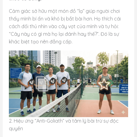
Cảm giác sở hữu một món đồ “lạ” giúp người chơi
thấy mình bí ẩn và khó bị bắt bài hơn. Họ thích cái
cách đối thủ nhìn vào cây vợt của mình và tự hỏi:
“Cây này có gì mà họ lại đánh hay thế?”. Đó là sự
khác biệt tạo nên đẳng cấp.
2. Hiệu ứng “Anti-Goliath” và tâm lý bài trừ sự độc
quyền