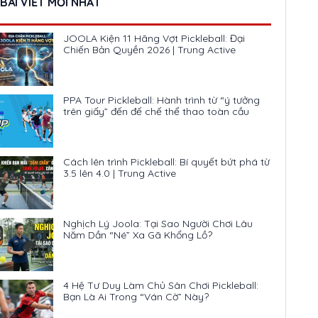
BÀI VIẾT MỚI NHẤT
JOOLA Kiện 11 Hãng Vợt Pickleball: Đại
Chiến Bản Quyền 2026 | Trung Active
PPA Tour Pickleball: Hành trình từ “ý tưởng
trên giấy” đến đế chế thể thao toàn cầu
Cách lên trình Pickleball: Bí quyết bứt phá từ
3.5 lên 4.0 | Trung Active
Nghịch Lý Joola: Tại Sao Người Chơi Lâu
Năm Dần “Né” Xa Gã Khổng Lồ?
4 Hệ Tư Duy Làm Chủ Sân Chơi Pickleball:
Bạn Là Ai Trong “Ván Cờ” Này?