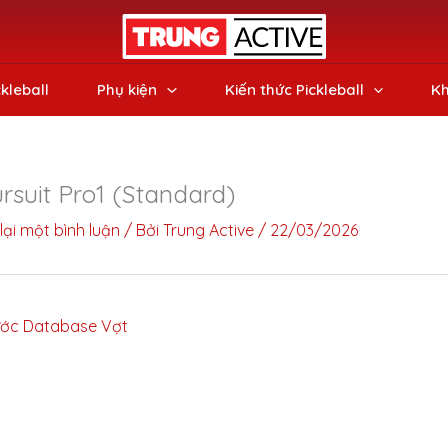
ckleball
Phụ kiện
Kiến thức Pickleball
Kh
rsuit Pro1 (Standard)
lại một bình luận
/ Bởi
Trung Active
/
22/03/2026
ớc Database Vợt