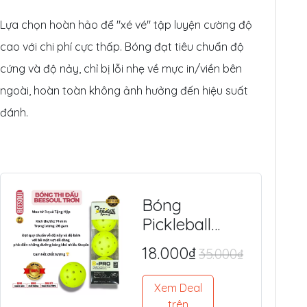
Lựa chọn hoàn hảo để "xé vé" tập luyện cường độ
cao với chi phí cực thấp. Bóng đạt tiêu chuẩn độ
cứng và độ nảy, chỉ bị lỗi nhẹ về mực in/viền bên
ngoài, hoàn toàn không ảnh hưởng đến hiệu suất
đánh.
Bóng
Pickleball
BEESOUL 40
18.000₫
35.000₫
Lỗ (Chính
Hãng) - Tiêu
Xem Deal
Chuẩn Quốc
trên