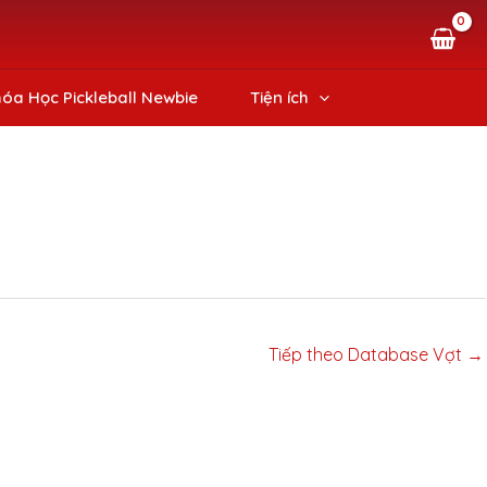
óa Học Pickleball Newbie
Tiện ích
Tiếp theo Database Vợt
→