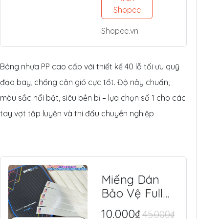
Tế, Chuyên
Shopee
Thi Đấu &
Shopee.vn
Tập Luyện
Ngoài Trời
Bóng nhựa PP cao cấp với thiết kế 40 lỗ tối ưu quỹ
đạo bay, chống cản gió cực tốt. Độ nảy chuẩn,
màu sắc nổi bật, siêu bền bỉ – lựa chọn số 1 cho các
tay vợt tập luyện và thi đấu chuyên nghiệp
Miếng Dán
Bảo Vệ Full
Viền Vợt
10.000₫
45.000₫