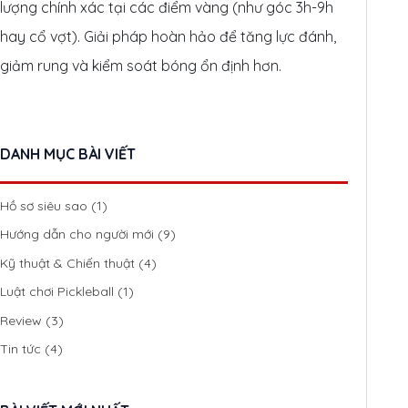
lượng chính xác tại các điểm vàng (như góc 3h-9h
hay cổ vợt). Giải pháp hoàn hảo để tăng lực đánh,
giảm rung và kiểm soát bóng ổn định hơn.
DANH MỤC BÀI VIẾT
Hồ sơ siêu sao
(1)
Hướng dẫn cho người mới
(9)
Kỹ thuật & Chiến thuật
(4)
Luật chơi Pickleball
(1)
Review
(3)
Tin tức
(4)