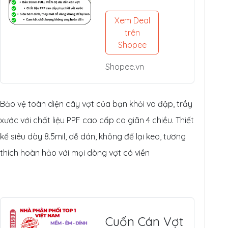
Pickleball
(14mm/16mm
Xem Deal
) - Nhựa PPF
trên
Mỹ Siêu Dày
Shopee
8.5mil
Shopee.vn
Bảo vệ toàn diện cây vợt của bạn khỏi va đập, trầy
xước với chất liệu PPF cao cấp co giãn 4 chiều. Thiết
kế siêu dày 8.5mil, dễ dán, không để lại keo, tương
thích hoàn hảo với mọi dòng vợt có viền
Cuốn Cán Vợt