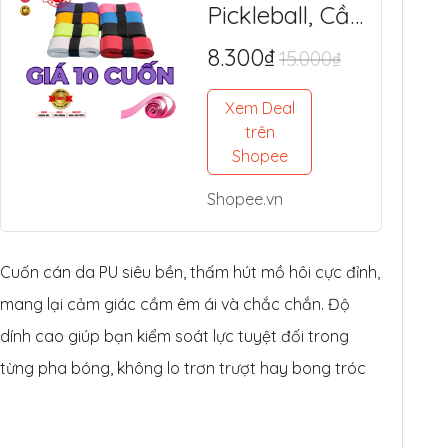
Pickleball, Cầu
Lông Da PU
8.300₫
15.000₫
Cao Cấp -
Mềm Êm, Siêu
Xem Deal
Bám Tay,
trên
Chống Trượt
Shopee
Tối Ưu
Shopee.vn
Cuốn cán da PU siêu bền, thấm hút mồ hôi cực đỉnh,
mang lại cảm giác cầm êm ái và chắc chắn. Độ
dính cao giúp bạn kiểm soát lực tuyệt đối trong
từng pha bóng, không lo trơn trượt hay bong tróc