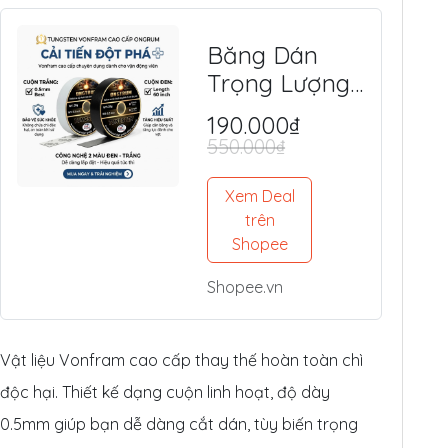
Băng Dán
Trọng Lượng
Tungsten
190.000₫
(Vonfram)
550.000₫
Độc Quyền -
An Toàn, Tối
Xem Deal
Ưu Lực Đánh,
trên
Shopee
Điểm Ngọt
Shopee.vn
Vật liệu Vonfram cao cấp thay thế hoàn toàn chì
độc hại. Thiết kế dạng cuộn linh hoạt, độ dày
0.5mm giúp bạn dễ dàng cắt dán, tùy biến trọng