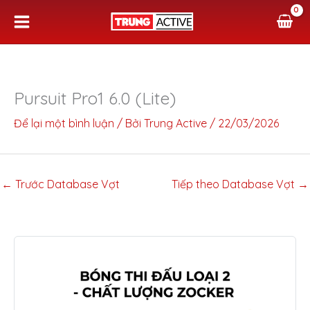
Nhảy
tới
nội
dung
Pursuit Pro1 6.0 (Lite)
Để lại một bình luận
/ Bởi
Trung Active
/
22/03/2026
←
Trước Database Vợt
Tiếp theo Database Vợt
→