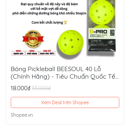
Bóng Pickleball BEESOUL 40 Lỗ
(Chính Hãng) - Tiêu Chuẩn Quốc Tế,
Chuyên Thi Đấu & Tập Luyện Ngoài
18.000₫
35.000₫
Trời
Xem Deal trên Shopee
Shopee.vn