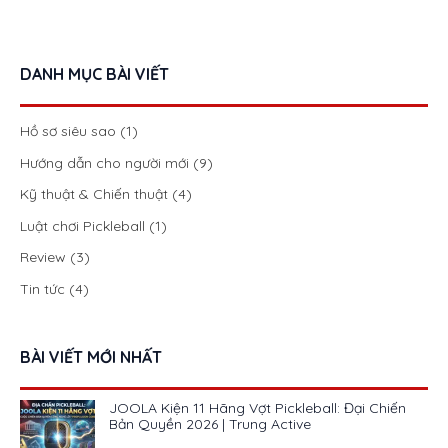
DANH MỤC BÀI VIẾT
Hồ sơ siêu sao
(1)
Hướng dẫn cho người mới
(9)
Kỹ thuật & Chiến thuật
(4)
Luật chơi Pickleball
(1)
Review
(3)
Tin tức
(4)
BÀI VIẾT MỚI NHẤT
JOOLA Kiện 11 Hãng Vợt Pickleball: Đại Chiến
Bản Quyền 2026 | Trung Active