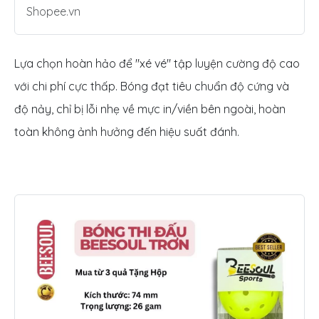
Shopee.vn
Lựa chọn hoàn hảo để "xé vé" tập luyện cường độ cao
với chi phí cực thấp. Bóng đạt tiêu chuẩn độ cứng và
độ nảy, chỉ bị lỗi nhẹ về mực in/viền bên ngoài, hoàn
toàn không ảnh hưởng đến hiệu suất đánh.