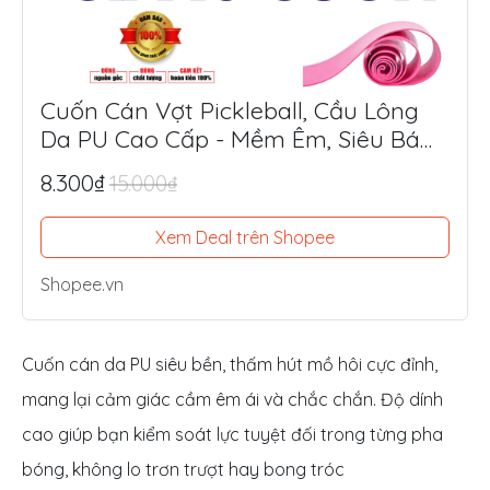
Cuốn Cán Vợt Pickleball, Cầu Lông
Da PU Cao Cấp - Mềm Êm, Siêu Bám
Tay, Chống Trượt Tối Ưu
8.300₫
15.000₫
Xem Deal trên Shopee
Shopee.vn
Cuốn cán da PU siêu bền, thấm hút mồ hôi cực đỉnh,
mang lại cảm giác cầm êm ái và chắc chắn. Độ dính
cao giúp bạn kiểm soát lực tuyệt đối trong từng pha
bóng, không lo trơn trượt hay bong tróc