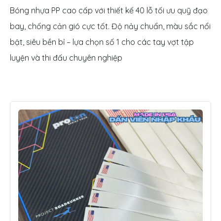
Bóng nhựa PP cao cấp với thiết kế 40 lỗ tối ưu quỹ đạo
bay, chống cản gió cực tốt. Độ nảy chuẩn, màu sắc nổi
bật, siêu bền bỉ – lựa chọn số 1 cho các tay vợt tập
luyện và thi đấu chuyên nghiệp