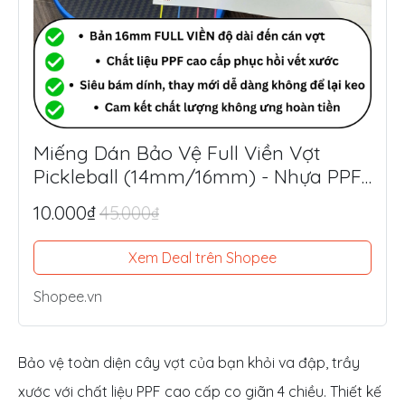
Miếng Dán Bảo Vệ Full Viền Vợt
Pickleball (14mm/16mm) - Nhựa PPF
Mỹ Siêu Dày 8.5mil
10.000₫
45.000₫
Xem Deal trên Shopee
Shopee.vn
Bảo vệ toàn diện cây vợt của bạn khỏi va đập, trầy
xước với chất liệu PPF cao cấp co giãn 4 chiều. Thiết kế