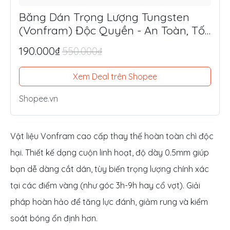
Băng Dán Trọng Lượng Tungsten
(Vonfram) Độc Quyền - An Toàn, Tối
Ưu Lực Đánh, Điểm Ngọt
190.000₫
550.000₫
Xem Deal trên Shopee
Shopee.vn
Vật liệu Vonfram cao cấp thay thế hoàn toàn chì độc
hại. Thiết kế dạng cuộn linh hoạt, độ dày 0.5mm giúp
bạn dễ dàng cắt dán, tùy biến trọng lượng chính xác
tại các điểm vàng (như góc 3h-9h hay cổ vợt). Giải
pháp hoàn hảo để tăng lực đánh, giảm rung và kiểm
soát bóng ổn định hơn.