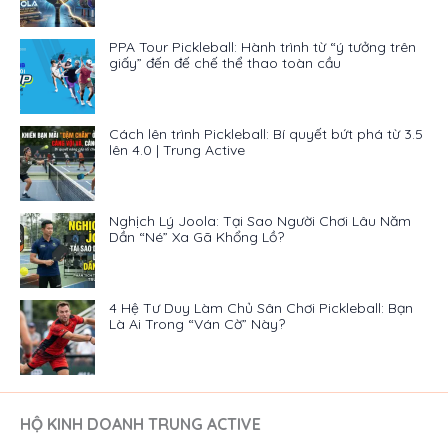
PPA Tour Pickleball: Hành trình từ “ý tưởng trên
giấy” đến đế chế thể thao toàn cầu
Cách lên trình Pickleball: Bí quyết bứt phá từ 3.5
lên 4.0 | Trung Active
Nghịch Lý Joola: Tại Sao Người Chơi Lâu Năm
Dần “Né” Xa Gã Khổng Lồ?
4 Hệ Tư Duy Làm Chủ Sân Chơi Pickleball: Bạn
Là Ai Trong “Ván Cờ” Này?
HỘ KINH DOANH TRUNG ACTIVE