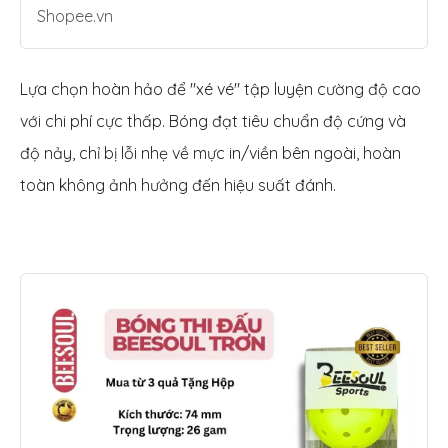
Shopee.vn
Lựa chọn hoàn hảo để "xé vé" tập luyện cường độ cao
với chi phí cực thấp. Bóng đạt tiêu chuẩn độ cứng và
độ nảy, chỉ bị lỗi nhẹ về mực in/viền bên ngoài, hoàn
toàn không ảnh hưởng đến hiệu suất đánh.