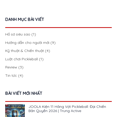
DANH MỤC BÀI VIẾT
Hồ sơ siêu sao
(1)
Hướng dẫn cho người mới
(9)
Kỹ thuật & Chiến thuật
(4)
Luật chơi Pickleball
(1)
Review
(3)
Tin tức
(4)
BÀI VIẾT MỚI NHẤT
JOOLA Kiện 11 Hãng Vợt Pickleball: Đại Chiến
Bản Quyền 2026 | Trung Active