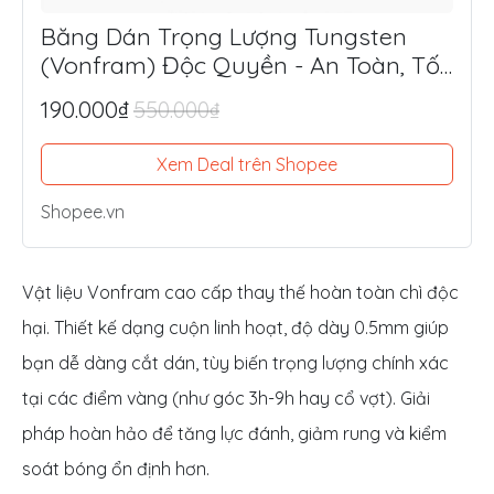
Băng Dán Trọng Lượng Tungsten
(Vonfram) Độc Quyền - An Toàn, Tối
Ưu Lực Đánh, Điểm Ngọt
190.000₫
550.000₫
Xem Deal trên Shopee
Shopee.vn
Vật liệu Vonfram cao cấp thay thế hoàn toàn chì độc
hại. Thiết kế dạng cuộn linh hoạt, độ dày 0.5mm giúp
bạn dễ dàng cắt dán, tùy biến trọng lượng chính xác
tại các điểm vàng (như góc 3h-9h hay cổ vợt). Giải
pháp hoàn hảo để tăng lực đánh, giảm rung và kiểm
soát bóng ổn định hơn.