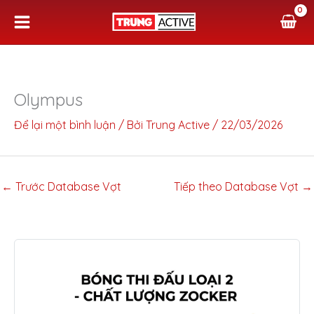
Nhảy
tới
nội
dung
Olympus
Để lại một bình luận
/ Bởi
Trung Active
/
22/03/2026
←
Trước Database Vợt
Tiếp theo Database Vợt
→