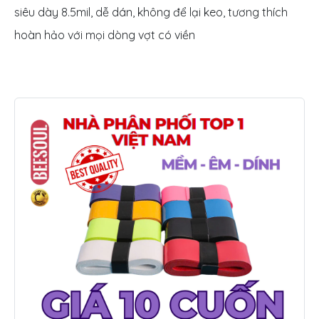
siêu dày 8.5mil, dễ dán, không để lại keo, tương thích
hoàn hảo với mọi dòng vợt có viền