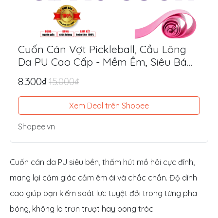
Cuốn Cán Vợt Pickleball, Cầu Lông
Da PU Cao Cấp - Mềm Êm, Siêu Bám
Tay, Chống Trượt Tối Ưu
8.300₫
15.000₫
Xem Deal trên Shopee
Shopee.vn
Cuốn cán da PU siêu bền, thấm hút mồ hôi cực đỉnh,
mang lại cảm giác cầm êm ái và chắc chắn. Độ dính
cao giúp bạn kiểm soát lực tuyệt đối trong từng pha
bóng, không lo trơn trượt hay bong tróc