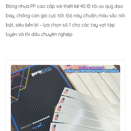
Bóng nhựa PP cao cấp với thiết kế 40 lỗ tối ưu quỹ đạo
bay, chống cản gió cực tốt. Độ nảy chuẩn, màu sắc nổi
bật, siêu bền bỉ – lựa chọn số 1 cho các tay vợt tập
luyện và thi đấu chuyên nghiệp