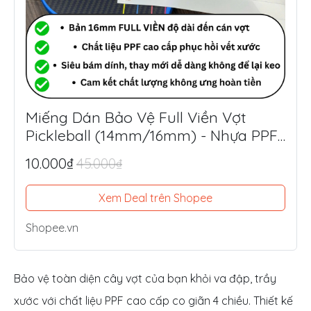
Miếng Dán Bảo Vệ Full Viền Vợt
Pickleball (14mm/16mm) - Nhựa PPF
Mỹ Siêu Dày 8.5mil
10.000₫
45.000₫
Xem Deal trên Shopee
Shopee.vn
Bảo vệ toàn diện cây vợt của bạn khỏi va đập, trầy
xước với chất liệu PPF cao cấp co giãn 4 chiều. Thiết kế