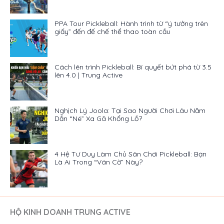
PPA Tour Pickleball: Hành trình từ “ý tưởng trên
giấy” đến đế chế thể thao toàn cầu
Cách lên trình Pickleball: Bí quyết bứt phá từ 3.5
lên 4.0 | Trung Active
Nghịch Lý Joola: Tại Sao Người Chơi Lâu Năm
Dần “Né” Xa Gã Khổng Lồ?
4 Hệ Tư Duy Làm Chủ Sân Chơi Pickleball: Bạn
Là Ai Trong “Ván Cờ” Này?
HỘ KINH DOANH TRUNG ACTIVE