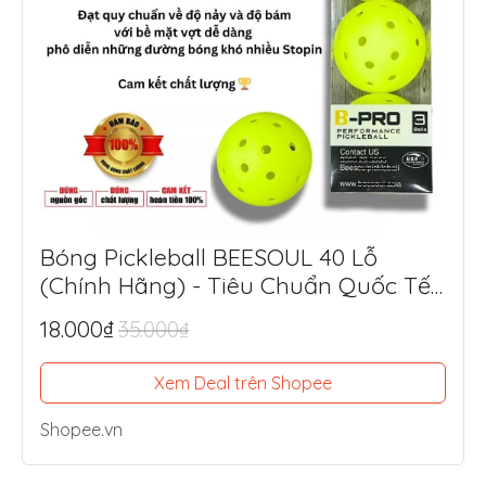
Bóng Pickleball BEESOUL 40 Lỗ
(Chính Hãng) - Tiêu Chuẩn Quốc Tế,
Chuyên Thi Đấu & Tập Luyện Ngoài
18.000₫
35.000₫
Trời
Xem Deal trên Shopee
Shopee.vn