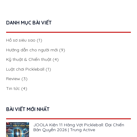
DANH MỤC BÀI VIẾT
Hồ sơ siêu sao
(1)
Hướng dẫn cho người mới
(9)
Kỹ thuật & Chiến thuật
(4)
Luật chơi Pickleball
(1)
Review
(3)
Tin tức
(4)
BÀI VIẾT MỚI NHẤT
JOOLA Kiện 11 Hãng Vợt Pickleball: Đại Chiến
Bản Quyền 2026 | Trung Active