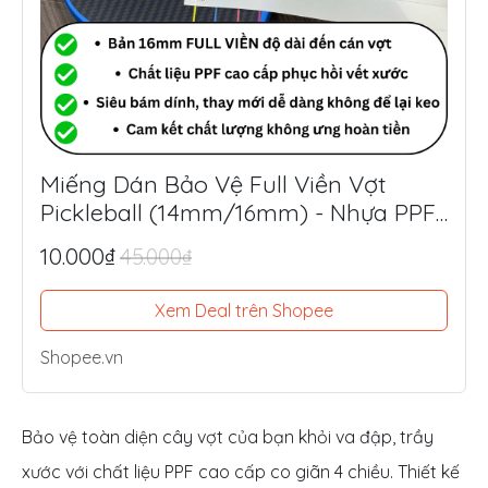
Miếng Dán Bảo Vệ Full Viền Vợt
Pickleball (14mm/16mm) - Nhựa PPF
Mỹ Siêu Dày 8.5mil
10.000₫
45.000₫
Xem Deal trên Shopee
Shopee.vn
Bảo vệ toàn diện cây vợt của bạn khỏi va đập, trầy
xước với chất liệu PPF cao cấp co giãn 4 chiều. Thiết kế