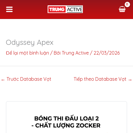
Nhảy
tới
nội
dung
Odyssey Apex
Để lại một bình luận
/ Bởi
Trung Active
/
22/03/2026
←
Trước Database Vợt
Tiếp theo Database Vợt
→