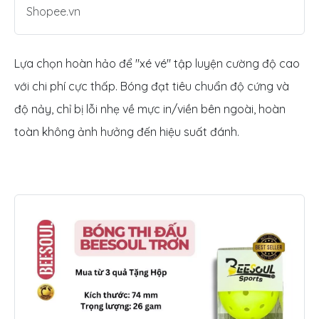
Shopee.vn
Lựa chọn hoàn hảo để "xé vé" tập luyện cường độ cao
với chi phí cực thấp. Bóng đạt tiêu chuẩn độ cứng và
độ nảy, chỉ bị lỗi nhẹ về mực in/viền bên ngoài, hoàn
toàn không ảnh hưởng đến hiệu suất đánh.