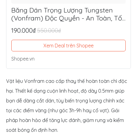
Băng Dán Trọng Lượng Tungsten
(Vonfram) Độc Quyền - An Toàn, Tối
Ưu Lực Đánh, Điểm Ngọt
190.000₫
550.000₫
Xem Deal trên Shopee
Shopee.vn
Vật liệu Vonfram cao cấp thay thế hoàn toàn chì độc
hại. Thiết kế dạng cuộn linh hoạt, độ dày 0.5mm giúp
bạn dễ dàng cắt dán, tùy biến trọng lượng chính xác
tại các điểm vàng (như góc 3h-9h hay cổ vợt). Giải
pháp hoàn hảo để tăng lực đánh, giảm rung và kiểm
soát bóng ổn định hơn.