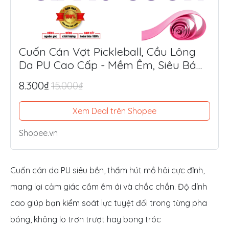
Cuốn Cán Vợt Pickleball, Cầu Lông
Da PU Cao Cấp - Mềm Êm, Siêu Bám
Tay, Chống Trượt Tối Ưu
8.300₫
15.000₫
Xem Deal trên Shopee
Shopee.vn
Cuốn cán da PU siêu bền, thấm hút mồ hôi cực đỉnh,
mang lại cảm giác cầm êm ái và chắc chắn. Độ dính
cao giúp bạn kiểm soát lực tuyệt đối trong từng pha
bóng, không lo trơn trượt hay bong tróc