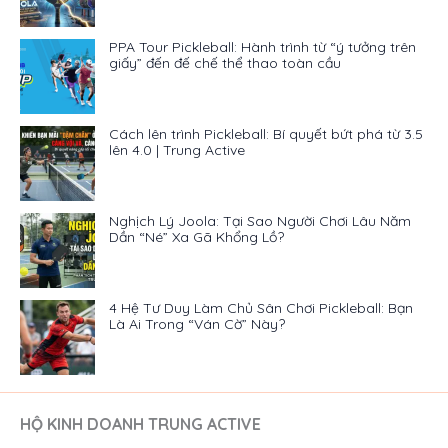
PPA Tour Pickleball: Hành trình từ “ý tưởng trên
giấy” đến đế chế thể thao toàn cầu
Cách lên trình Pickleball: Bí quyết bứt phá từ 3.5
lên 4.0 | Trung Active
Nghịch Lý Joola: Tại Sao Người Chơi Lâu Năm
Dần “Né” Xa Gã Khổng Lồ?
4 Hệ Tư Duy Làm Chủ Sân Chơi Pickleball: Bạn
Là Ai Trong “Ván Cờ” Này?
HỘ KINH DOANH TRUNG ACTIVE