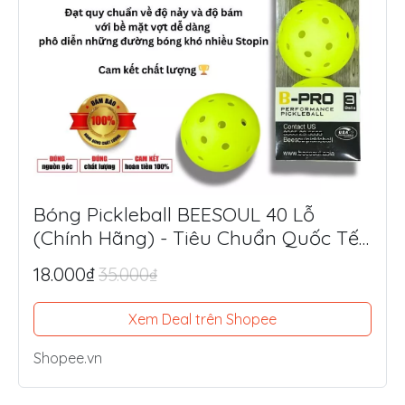
Bóng Pickleball BEESOUL 40 Lỗ
(Chính Hãng) - Tiêu Chuẩn Quốc Tế,
Chuyên Thi Đấu & Tập Luyện Ngoài
18.000₫
35.000₫
Trời
Xem Deal trên Shopee
Shopee.vn