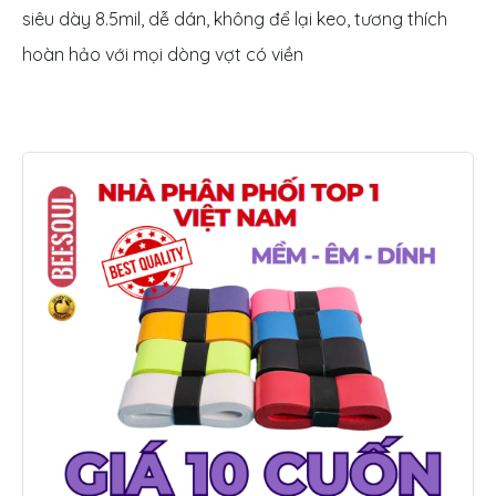
siêu dày 8.5mil, dễ dán, không để lại keo, tương thích
hoàn hảo với mọi dòng vợt có viền