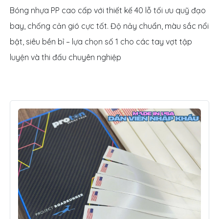
Bóng nhựa PP cao cấp với thiết kế 40 lỗ tối ưu quỹ đạo
bay, chống cản gió cực tốt. Độ nảy chuẩn, màu sắc nổi
bật, siêu bền bỉ – lựa chọn số 1 cho các tay vợt tập
luyện và thi đấu chuyên nghiệp