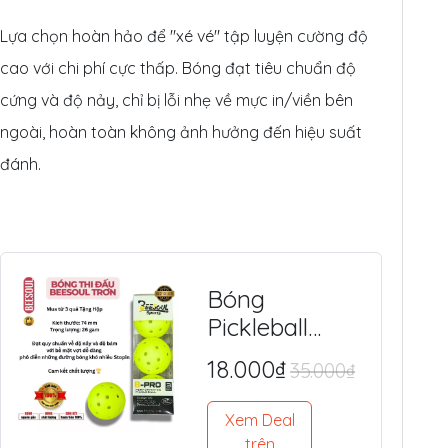
Lựa chọn hoàn hảo để "xé vé" tập luyện cường độ
cao với chi phí cực thấp. Bóng đạt tiêu chuẩn độ
cứng và độ nảy, chỉ bị lỗi nhẹ về mực in/viền bên
ngoài, hoàn toàn không ảnh hưởng đến hiệu suất
đánh.
Bóng
Pickleball
BEESOUL 40
18.000₫
35.000₫
Lỗ (Chính
Hãng) - Tiêu
Xem Deal
Chuẩn Quốc
trên