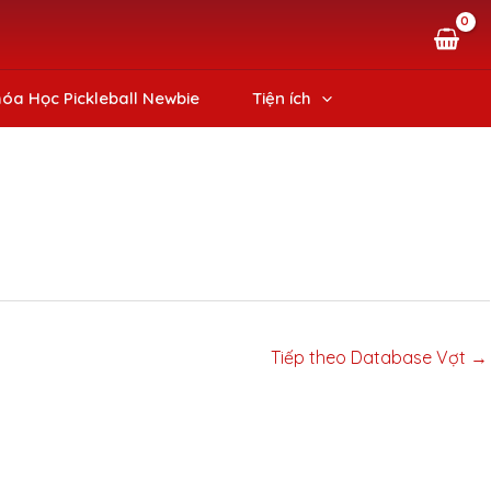
óa Học Pickleball Newbie
Tiện ích
Tiếp theo Database Vợt
→