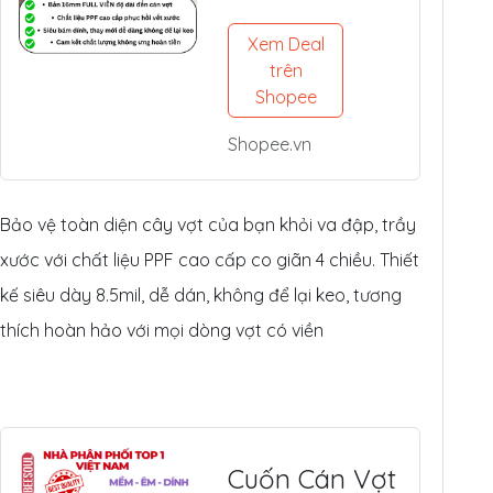
Pickleball
(14mm/16mm
Xem Deal
) - Nhựa PPF
trên
Mỹ Siêu Dày
Shopee
8.5mil
Shopee.vn
Bảo vệ toàn diện cây vợt của bạn khỏi va đập, trầy
xước với chất liệu PPF cao cấp co giãn 4 chiều. Thiết
kế siêu dày 8.5mil, dễ dán, không để lại keo, tương
thích hoàn hảo với mọi dòng vợt có viền
Cuốn Cán Vợt