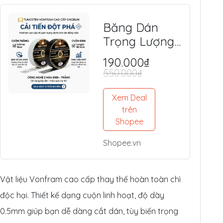
Băng Dán
Trọng Lượng
Tungsten
190.000₫
(Vonfram)
550.000₫
Độc Quyền -
An Toàn, Tối
Xem Deal
Ưu Lực Đánh,
trên
Shopee
Điểm Ngọt
Shopee.vn
Vật liệu Vonfram cao cấp thay thế hoàn toàn chì
độc hại. Thiết kế dạng cuộn linh hoạt, độ dày
0.5mm giúp bạn dễ dàng cắt dán, tùy biến trọng