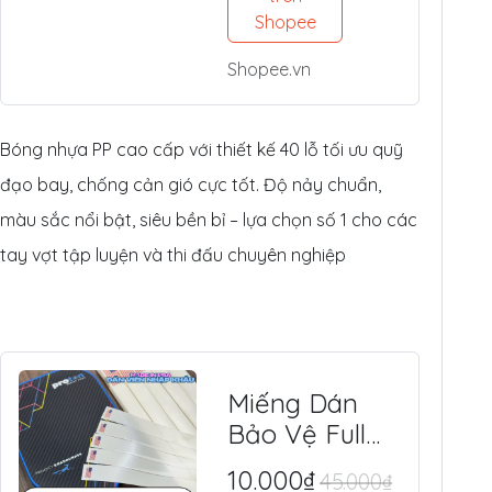
Tế, Chuyên
Shopee
Thi Đấu &
Shopee.vn
Tập Luyện
Ngoài Trời
Bóng nhựa PP cao cấp với thiết kế 40 lỗ tối ưu quỹ
đạo bay, chống cản gió cực tốt. Độ nảy chuẩn,
màu sắc nổi bật, siêu bền bỉ – lựa chọn số 1 cho các
tay vợt tập luyện và thi đấu chuyên nghiệp
Miếng Dán
Bảo Vệ Full
Viền Vợt
10.000₫
45.000₫