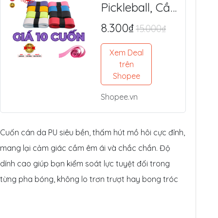
Pickleball, Cầu
Lông Da PU
8.300₫
15.000₫
Cao Cấp -
Mềm Êm, Siêu
Xem Deal
Bám Tay,
trên
Chống Trượt
Shopee
Tối Ưu
Shopee.vn
Cuốn cán da PU siêu bền, thấm hút mồ hôi cực đỉnh,
mang lại cảm giác cầm êm ái và chắc chắn. Độ
dính cao giúp bạn kiểm soát lực tuyệt đối trong
từng pha bóng, không lo trơn trượt hay bong tróc