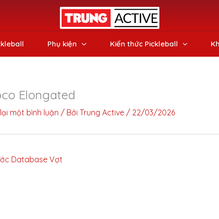
ckleball
Phụ kiện
Kiến thức Pickleball
Kh
oco Elongated
lại một bình luận
/ Bởi
Trung Active
/
22/03/2026
ớc Database Vợt