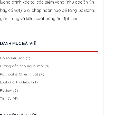
lượng chính xác tại các điểm vàng (như góc 3h-9h
hay cổ vợt). Giải pháp hoàn hảo để tăng lực đánh,
giảm rung và kiểm soát bóng ổn định hơn.
DANH MỤC BÀI VIẾT
Hồ sơ siêu sao
(1)
Hướng dẫn cho người mới
(9)
Kỹ thuật & Chiến thuật
(4)
Luật chơi Pickleball
(1)
Review
(3)
Tin tức
(4)