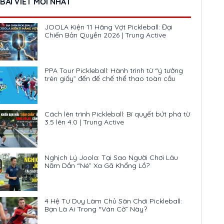
BÀI VIẾT MỚI NHẤT
JOOLA Kiện 11 Hãng Vợt Pickleball: Đại
Chiến Bản Quyền 2026 | Trung Active
PPA Tour Pickleball: Hành trình từ “ý tưởng
trên giấy” đến đế chế thể thao toàn cầu
Cách lên trình Pickleball: Bí quyết bứt phá từ
3.5 lên 4.0 | Trung Active
Nghịch Lý Joola: Tại Sao Người Chơi Lâu
Năm Dần “Né” Xa Gã Khổng Lồ?
4 Hệ Tư Duy Làm Chủ Sân Chơi Pickleball:
Bạn Là Ai Trong “Ván Cờ” Này?