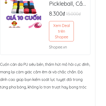
Pickleball, Cầu
Lông Da PU
8.300₫
15.000₫
Cao Cấp -
Mềm Êm, Siêu
Xem Deal
Bám Tay,
trên
Chống Trượt
Shopee
Tối Ưu
Shopee.vn
Cuốn cán da PU siêu bền, thấm hút mồ hôi cực đỉnh,
mang lại cảm giác cầm êm ái và chắc chắn. Độ
dính cao giúp bạn kiểm soát lực tuyệt đối trong
từng pha bóng, không lo trơn trượt hay bong tróc