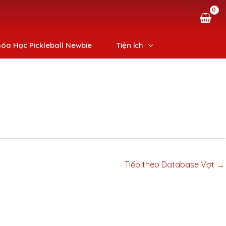
óa Học Pickleball Newbie
Tiện ích
Tiếp theo Database Vợt
→