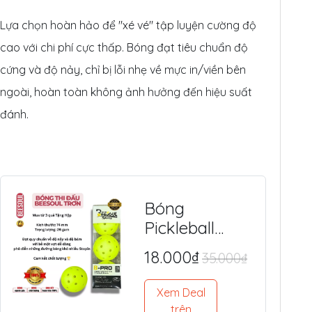
Lựa chọn hoàn hảo để "xé vé" tập luyện cường độ
cao với chi phí cực thấp. Bóng đạt tiêu chuẩn độ
cứng và độ nảy, chỉ bị lỗi nhẹ về mực in/viền bên
ngoài, hoàn toàn không ảnh hưởng đến hiệu suất
đánh.
Bóng
Pickleball
BEESOUL 40
18.000₫
35.000₫
Lỗ (Chính
Hãng) - Tiêu
Xem Deal
Chuẩn Quốc
trên