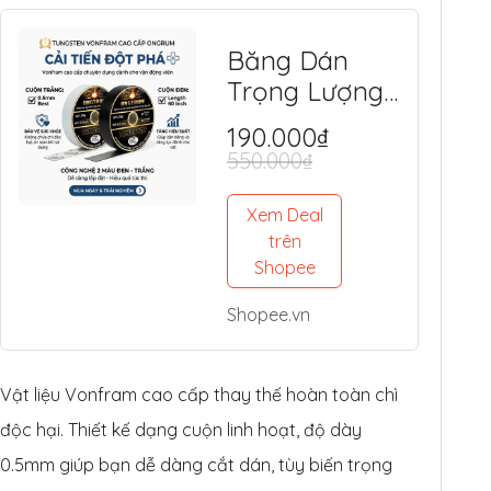
Băng Dán
Trọng Lượng
Tungsten
190.000₫
(Vonfram)
550.000₫
Độc Quyền -
An Toàn, Tối
Xem Deal
Ưu Lực Đánh,
trên
Shopee
Điểm Ngọt
Shopee.vn
Vật liệu Vonfram cao cấp thay thế hoàn toàn chì
độc hại. Thiết kế dạng cuộn linh hoạt, độ dày
0.5mm giúp bạn dễ dàng cắt dán, tùy biến trọng