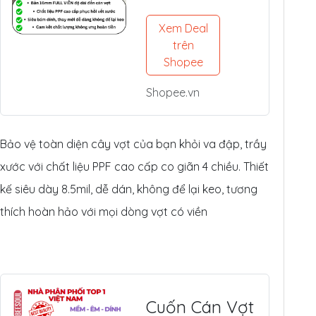
Pickleball
(14mm/16mm
Xem Deal
) - Nhựa PPF
trên
Mỹ Siêu Dày
Shopee
8.5mil
Shopee.vn
Bảo vệ toàn diện cây vợt của bạn khỏi va đập, trầy
xước với chất liệu PPF cao cấp co giãn 4 chiều. Thiết
kế siêu dày 8.5mil, dễ dán, không để lại keo, tương
thích hoàn hảo với mọi dòng vợt có viền
Cuốn Cán Vợt