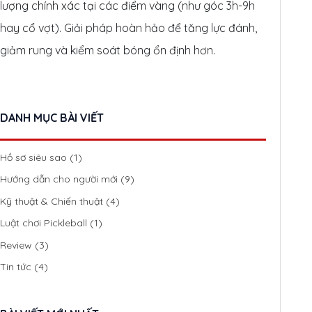
lượng chính xác tại các điểm vàng (như góc 3h-9h
hay cổ vợt). Giải pháp hoàn hảo để tăng lực đánh,
giảm rung và kiểm soát bóng ổn định hơn.
DANH MỤC BÀI VIẾT
Hồ sơ siêu sao
(1)
Hướng dẫn cho người mới
(9)
Kỹ thuật & Chiến thuật
(4)
Luật chơi Pickleball
(1)
Review
(3)
Tin tức
(4)