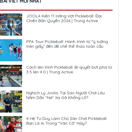
BÀI VIẾT MỚI NHẤT
JOOLA Kiện 11 Hãng Vợt Pickleball: Đại
Chiến Bản Quyền 2026 | Trung Active
PPA Tour Pickleball: Hành trình từ “ý tưởng
trên giấy” đến đế chế thể thao toàn cầu
Cách lên trình Pickleball: Bí quyết bứt phá từ
3.5 lên 4.0 | Trung Active
Nghịch Lý Joola: Tại Sao Người Chơi Lâu
Năm Dần “Né” Xa Gã Khổng Lồ?
4 Hệ Tư Duy Làm Chủ Sân Chơi Pickleball:
Bạn Là Ai Trong “Ván Cờ” Này?