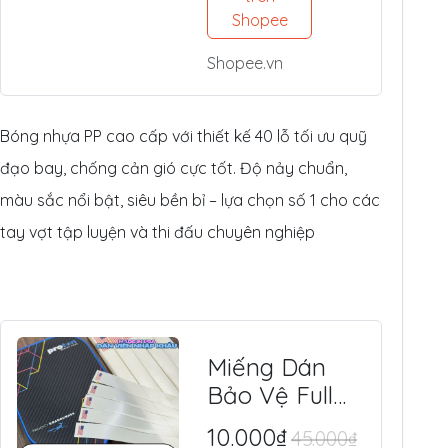
Tế, Chuyên
Shopee
Thi Đấu &
Shopee.vn
Tập Luyện
Ngoài Trời
Bóng nhựa PP cao cấp với thiết kế 40 lỗ tối ưu quỹ
đạo bay, chống cản gió cực tốt. Độ nảy chuẩn,
màu sắc nổi bật, siêu bền bỉ – lựa chọn số 1 cho các
tay vợt tập luyện và thi đấu chuyên nghiệp
Miếng Dán
Bảo Vệ Full
Viền Vợt
10.000₫
45.000₫