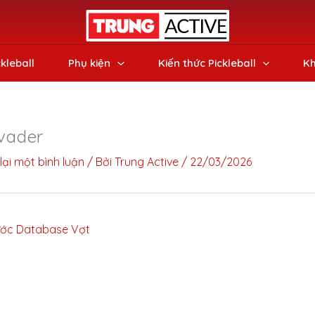
ckleball
Phụ kiện
Kiến thức Pickleball
Kh
vader
lại một bình luận
/ Bởi
Trung Active
/
22/03/2026
ớc Database Vợt