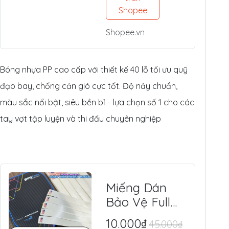
Tế, Chuyên
Shopee
Thi Đấu &
Shopee.vn
Tập Luyện
Ngoài Trời
Bóng nhựa PP cao cấp với thiết kế 40 lỗ tối ưu quỹ
đạo bay, chống cản gió cực tốt. Độ nảy chuẩn,
màu sắc nổi bật, siêu bền bỉ – lựa chọn số 1 cho các
tay vợt tập luyện và thi đấu chuyên nghiệp
Miếng Dán
Bảo Vệ Full
Viền Vợt
10.000₫
45.000₫