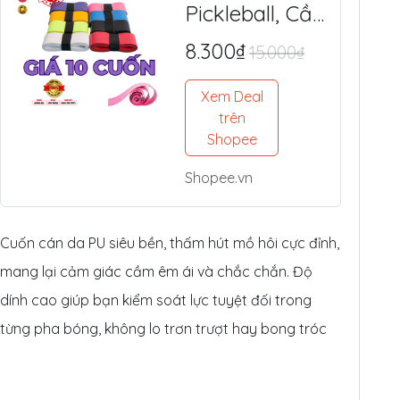
Pickleball, Cầu
Lông Da PU
8.300₫
15.000₫
Cao Cấp -
Mềm Êm, Siêu
Xem Deal
Bám Tay,
trên
Chống Trượt
Shopee
Tối Ưu
Shopee.vn
Cuốn cán da PU siêu bền, thấm hút mồ hôi cực đỉnh,
mang lại cảm giác cầm êm ái và chắc chắn. Độ
dính cao giúp bạn kiểm soát lực tuyệt đối trong
từng pha bóng, không lo trơn trượt hay bong tróc