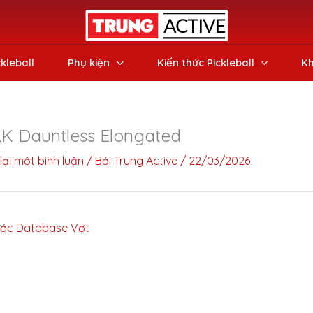
ckleball
Phụ kiện
Kiến thức Pickleball
Kh
K Dauntless Elongated
lại một bình luận
/ Bởi
Trung Active
/
22/03/2026
ớc Database Vợt