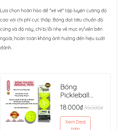
Lựa chọn hoàn hảo để "xé vé" tập luyện cường độ
cao với chi phí cực thấp. Bóng đạt tiêu chuẩn độ
cứng và độ nảy, chỉ bị lỗi nhẹ về mực in/viền bên
ngoài, hoàn toàn không ảnh hưởng đến hiệu suất
đánh.
Bóng
Pickleball
BEESOUL 40
18.000₫
35.000₫
Lỗ (Chính
Hãng) - Tiêu
Xem Deal
Chuẩn Quốc
trên