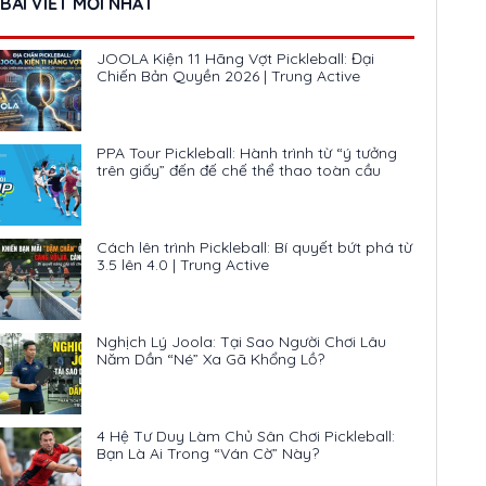
BÀI VIẾT MỚI NHẤT
JOOLA Kiện 11 Hãng Vợt Pickleball: Đại
Chiến Bản Quyền 2026 | Trung Active
PPA Tour Pickleball: Hành trình từ “ý tưởng
trên giấy” đến đế chế thể thao toàn cầu
Cách lên trình Pickleball: Bí quyết bứt phá từ
3.5 lên 4.0 | Trung Active
Nghịch Lý Joola: Tại Sao Người Chơi Lâu
Năm Dần “Né” Xa Gã Khổng Lồ?
4 Hệ Tư Duy Làm Chủ Sân Chơi Pickleball:
Bạn Là Ai Trong “Ván Cờ” Này?