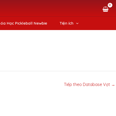
óa Học Pickleball Newbie
Tiện ích
Tiếp theo Database Vợt
→