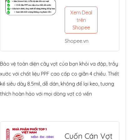
Pickleball
(14mm/16mm
Xem Deal
) - Nhựa PPF
trên
Mỹ Siêu Dày
Shopee
8.5mil
Shopee.vn
Bảo vệ toàn diện cây vợt của bạn khỏi va đập, trầy
xước với chất liệu PPF cao cấp co giãn 4 chiều. Thiết
kế siêu dày 8.5mil, dễ dán, không để lại keo, tương
thích hoàn hảo với mọi dòng vợt có viền
Cuốn Cán Vợt