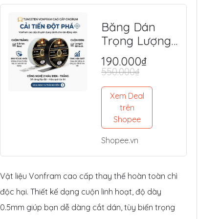
Băng Dán
Trọng Lượng
Tungsten
190.000₫
(Vonfram)
550.000₫
Độc Quyền -
An Toàn, Tối
Xem Deal
Ưu Lực Đánh,
trên
Shopee
Điểm Ngọt
Shopee.vn
Vật liệu Vonfram cao cấp thay thế hoàn toàn chì
độc hại. Thiết kế dạng cuộn linh hoạt, độ dày
0.5mm giúp bạn dễ dàng cắt dán, tùy biến trọng