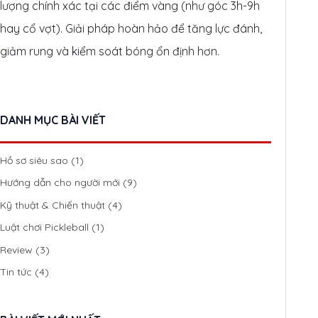
lượng chính xác tại các điểm vàng (như góc 3h-9h
hay cổ vợt). Giải pháp hoàn hảo để tăng lực đánh,
giảm rung và kiểm soát bóng ổn định hơn.
DANH MỤC BÀI VIẾT
Hồ sơ siêu sao
(1)
Hướng dẫn cho người mới
(9)
Kỹ thuật & Chiến thuật
(4)
Luật chơi Pickleball
(1)
Review
(3)
Tin tức
(4)