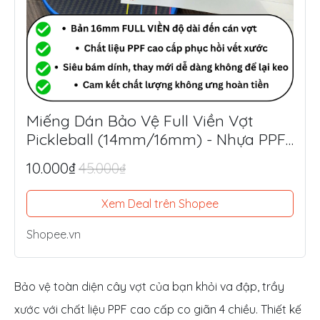
Miếng Dán Bảo Vệ Full Viền Vợt
Pickleball (14mm/16mm) - Nhựa PPF
Mỹ Siêu Dày 8.5mil
10.000₫
45.000₫
Xem Deal trên Shopee
Shopee.vn
Bảo vệ toàn diện cây vợt của bạn khỏi va đập, trầy
xước với chất liệu PPF cao cấp co giãn 4 chiều. Thiết kế