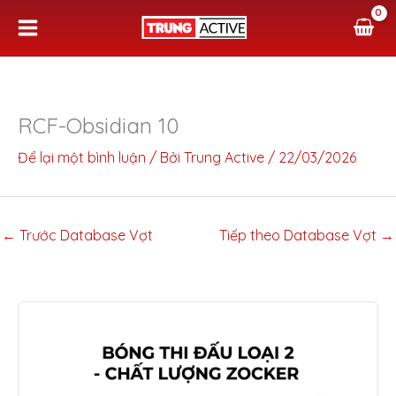
Nhảy
tới
nội
dung
RCF-Obsidian 10
Để lại một bình luận
/ Bởi
Trung Active
/
22/03/2026
←
Trước Database Vợt
Tiếp theo Database Vợt
→