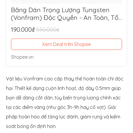
Băng Dán Trọng Lượng Tungsten
(Vonfram) Độc Quyền - An Toàn, Tối
Ưu Lực Đánh, Điểm Ngọt
190.000₫
550.000₫
Xem Deal trên Shopee
Shopee.vn
Vật liệu Vonfram cao cấp thay thế hoàn toàn chì độc
hại. Thiết kế dạng cuộn linh hoạt, độ dày 0.5mm giúp
bạn dễ dàng cắt dán, tùy biến trọng lượng chính xác
tại các điểm vàng (như góc 3h-9h hay cổ vợt). Giải
pháp hoàn hảo để tăng lực đánh, giảm rung và kiểm
soát bóng ổn định hơn.