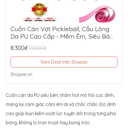
Cuốn Cán Vợt Pickleball, Cầu Lông
Da PU Cao Cấp - Mềm Êm, Siêu Bám
Tay, Chống Trượt Tối Ưu
8.300₫
15.000₫
Xem Deal trên Shopee
Shopee.vn
Cuốn cán da PU siêu bền, thấm hút mồ hôi cực đỉnh,
mang lại cảm giác cầm êm ái và chắc chắn. Độ dính
cao giúp bạn kiểm soát lực tuyệt đối trong từng pha
bóng, không lo trơn trượt hay bong tróc