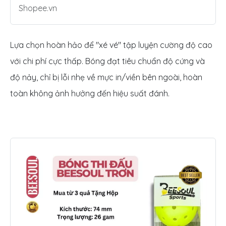
Shopee.vn
Lựa chọn hoàn hảo để "xé vé" tập luyện cường độ cao
với chi phí cực thấp. Bóng đạt tiêu chuẩn độ cứng và
độ nảy, chỉ bị lỗi nhẹ về mực in/viền bên ngoài, hoàn
toàn không ảnh hưởng đến hiệu suất đánh.