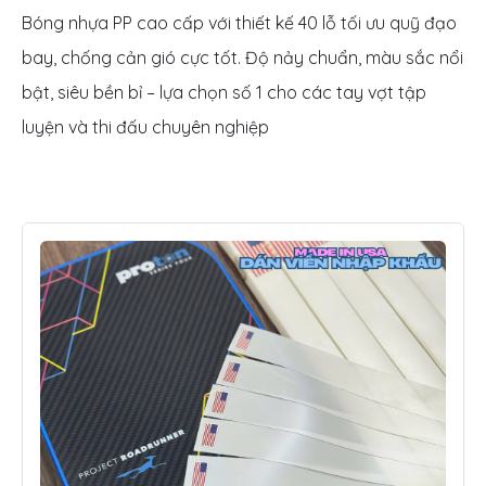
Bóng nhựa PP cao cấp với thiết kế 40 lỗ tối ưu quỹ đạo
bay, chống cản gió cực tốt. Độ nảy chuẩn, màu sắc nổi
bật, siêu bền bỉ – lựa chọn số 1 cho các tay vợt tập
luyện và thi đấu chuyên nghiệp