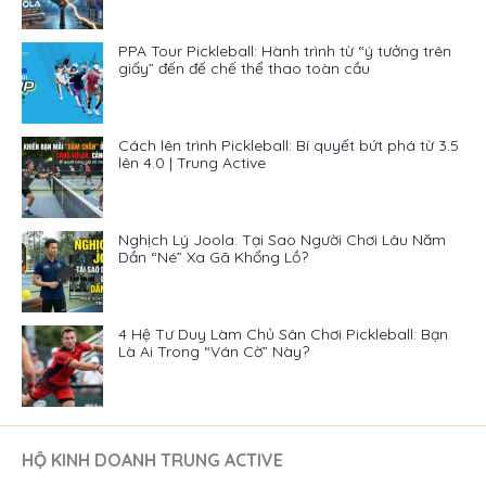
PPA Tour Pickleball: Hành trình từ “ý tưởng trên
giấy” đến đế chế thể thao toàn cầu
Cách lên trình Pickleball: Bí quyết bứt phá từ 3.5
lên 4.0 | Trung Active
Nghịch Lý Joola: Tại Sao Người Chơi Lâu Năm
Dần “Né” Xa Gã Khổng Lồ?
4 Hệ Tư Duy Làm Chủ Sân Chơi Pickleball: Bạn
Là Ai Trong “Ván Cờ” Này?
HỘ KINH DOANH TRUNG ACTIVE