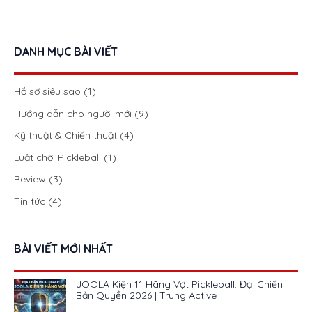
DANH MỤC BÀI VIẾT
Hồ sơ siêu sao
(1)
Hướng dẫn cho người mới
(9)
Kỹ thuật & Chiến thuật
(4)
Luật chơi Pickleball
(1)
Review
(3)
Tin tức
(4)
BÀI VIẾT MỚI NHẤT
JOOLA Kiện 11 Hãng Vợt Pickleball: Đại Chiến
Bản Quyền 2026 | Trung Active