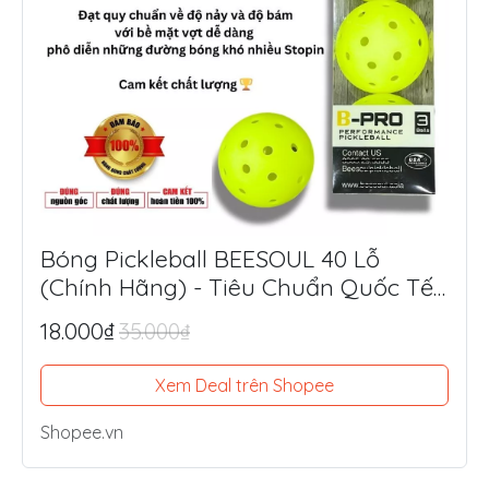
Bóng Pickleball BEESOUL 40 Lỗ
(Chính Hãng) - Tiêu Chuẩn Quốc Tế,
Chuyên Thi Đấu & Tập Luyện Ngoài
18.000₫
35.000₫
Trời
Xem Deal trên Shopee
Shopee.vn