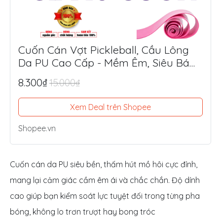
Cuốn Cán Vợt Pickleball, Cầu Lông
Da PU Cao Cấp - Mềm Êm, Siêu Bám
Tay, Chống Trượt Tối Ưu
8.300₫
15.000₫
Xem Deal trên Shopee
Shopee.vn
Cuốn cán da PU siêu bền, thấm hút mồ hôi cực đỉnh,
mang lại cảm giác cầm êm ái và chắc chắn. Độ dính
cao giúp bạn kiểm soát lực tuyệt đối trong từng pha
bóng, không lo trơn trượt hay bong tróc