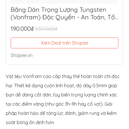
Băng Dán Trọng Lượng Tungsten
(Vonfram) Độc Quyền - An Toàn, Tối
Ưu Lực Đánh, Điểm Ngọt
190.000₫
550.000₫
Xem Deal trên Shopee
Shopee.vn
Vật liệu Vonfram cao cấp thay thế hoàn toàn chì độc
hại. Thiết kế dạng cuộn linh hoạt, độ dày 0.5mm giúp
bạn dễ dàng cắt dán, tùy biến trọng lượng chính xác
tại các điểm vàng (như góc 3h-9h hay cổ vợt). Giải
pháp hoàn hảo để tăng lực đánh, giảm rung và kiểm
soát bóng ổn định hơn.