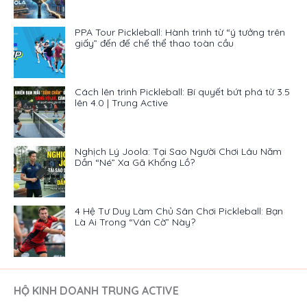
PPA Tour Pickleball: Hành trình từ “ý tưởng trên
giấy” đến đế chế thể thao toàn cầu
Cách lên trình Pickleball: Bí quyết bứt phá từ 3.5
lên 4.0 | Trung Active
Nghịch Lý Joola: Tại Sao Người Chơi Lâu Năm
Dần “Né” Xa Gã Khổng Lồ?
4 Hệ Tư Duy Làm Chủ Sân Chơi Pickleball: Bạn
Là Ai Trong “Ván Cờ” Này?
HỘ KINH DOANH TRUNG ACTIVE