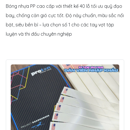
Bóng nhựa PP cao cấp với thiết kế 40 lỗ tối ưu quỹ đạo
bay, chống cản gió cực tốt. Độ nảy chuẩn, màu sắc nổi
bật, siêu bền bỉ – lựa chọn số 1 cho các tay vợt tập
luyện và thi đấu chuyên nghiệp