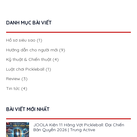
DANH MỤC BÀI VIẾT
Hồ sơ siêu sao
(1)
Hướng dẫn cho người mới
(9)
Kỹ thuật & Chiến thuật
(4)
Luật chơi Pickleball
(1)
Review
(3)
Tin tức
(4)
BÀI VIẾT MỚI NHẤT
JOOLA Kiện 11 Hãng Vợt Pickleball: Đại Chiến
Bản Quyền 2026 | Trung Active