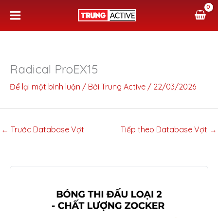
Nhảy
tới
nội
dung
Radical ProEX15
Để lại một bình luận
/ Bởi
Trung Active
/
22/03/2026
←
Trước Database Vợt
Tiếp theo Database Vợt
→