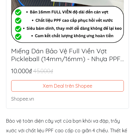
Miếng Dán Bảo Vệ Full Viền Vợt
Pickleball (14mm/16mm) - Nhựa PPF
Mỹ Siêu Dày 8.5mil
10.000₫
45.000₫
Xem Deal trên Shopee
Shopee.vn
Bảo vệ toàn diện cây vợt của bạn khỏi va đập, trầy
xước với chất liệu PPF cao cấp co giãn 4 chiều. Thiết kế