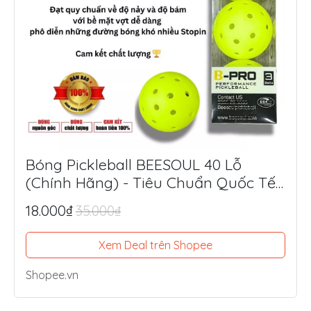
Bóng Pickleball BEESOUL 40 Lỗ
(Chính Hãng) - Tiêu Chuẩn Quốc Tế,
Chuyên Thi Đấu & Tập Luyện Ngoài
18.000₫
35.000₫
Trời
Xem Deal trên Shopee
Shopee.vn