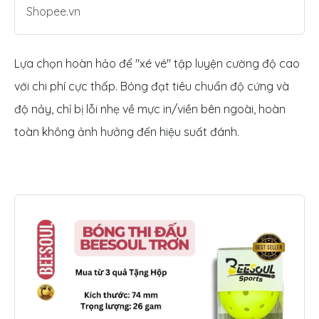
Shopee.vn
Lựa chọn hoàn hảo để "xé vé" tập luyện cường độ cao
với chi phí cực thấp. Bóng đạt tiêu chuẩn độ cứng và
độ nảy, chỉ bị lỗi nhẹ về mực in/viền bên ngoài, hoàn
toàn không ảnh hưởng đến hiệu suất đánh.