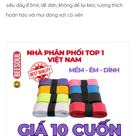
siêu dày 8.5mil, dễ dán, không để lại keo, tương thích
hoàn hảo với mọi dòng vợt có viền