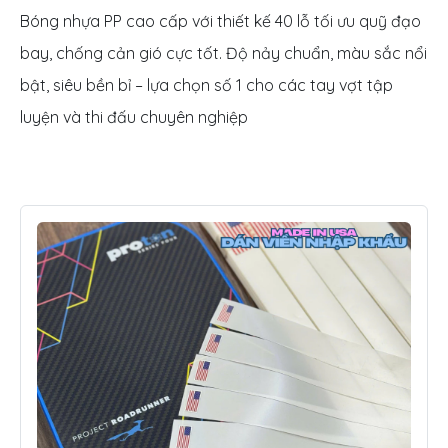
Bóng nhựa PP cao cấp với thiết kế 40 lỗ tối ưu quỹ đạo
bay, chống cản gió cực tốt. Độ nảy chuẩn, màu sắc nổi
bật, siêu bền bỉ – lựa chọn số 1 cho các tay vợt tập
luyện và thi đấu chuyên nghiệp