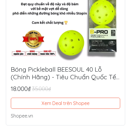
Bóng Pickleball BEESOUL 40 Lỗ
(Chính Hãng) - Tiêu Chuẩn Quốc Tế,
Chuyên Thi Đấu & Tập Luyện Ngoài
18.000₫
35.000₫
Trời
Xem Deal trên Shopee
Shopee.vn