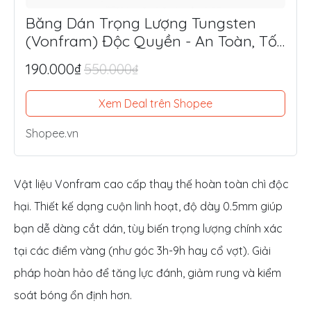
Băng Dán Trọng Lượng Tungsten
(Vonfram) Độc Quyền - An Toàn, Tối
Ưu Lực Đánh, Điểm Ngọt
190.000₫
550.000₫
Xem Deal trên Shopee
Shopee.vn
Vật liệu Vonfram cao cấp thay thế hoàn toàn chì độc
hại. Thiết kế dạng cuộn linh hoạt, độ dày 0.5mm giúp
bạn dễ dàng cắt dán, tùy biến trọng lượng chính xác
tại các điểm vàng (như góc 3h-9h hay cổ vợt). Giải
pháp hoàn hảo để tăng lực đánh, giảm rung và kiểm
soát bóng ổn định hơn.