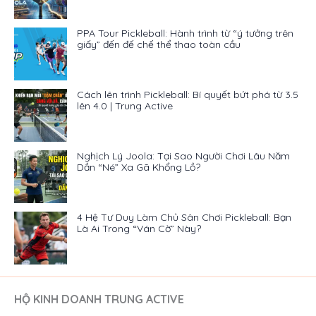
PPA Tour Pickleball: Hành trình từ “ý tưởng trên
giấy” đến đế chế thể thao toàn cầu
Cách lên trình Pickleball: Bí quyết bứt phá từ 3.5
lên 4.0 | Trung Active
Nghịch Lý Joola: Tại Sao Người Chơi Lâu Năm
Dần “Né” Xa Gã Khổng Lồ?
4 Hệ Tư Duy Làm Chủ Sân Chơi Pickleball: Bạn
Là Ai Trong “Ván Cờ” Này?
HỘ KINH DOANH TRUNG ACTIVE