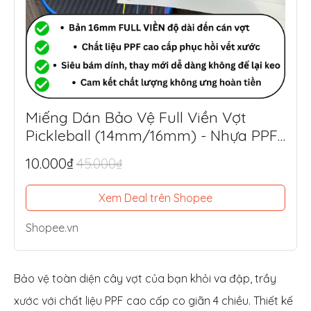
Miếng Dán Bảo Vệ Full Viền Vợt
Pickleball (14mm/16mm) - Nhựa PPF
Mỹ Siêu Dày 8.5mil
10.000₫
45.000₫
Xem Deal trên Shopee
Shopee.vn
Bảo vệ toàn diện cây vợt của bạn khỏi va đập, trầy
xước với chất liệu PPF cao cấp co giãn 4 chiều. Thiết kế