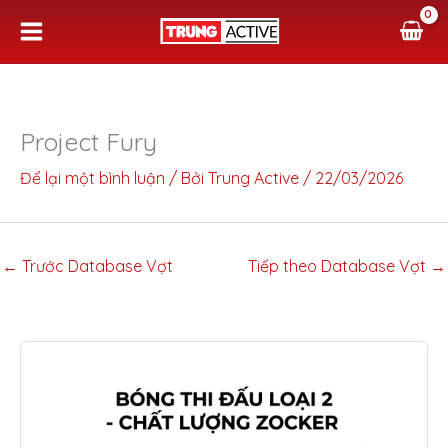
Nhảy
tới
nội
dung
Project Fury
Để lại một bình luận
/ Bởi
Trung Active
/
22/03/2026
←
Trước Database Vợt
Tiếp theo Database Vợt
→