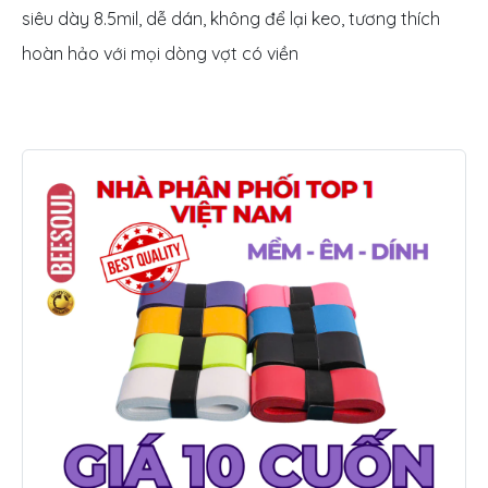
siêu dày 8.5mil, dễ dán, không để lại keo, tương thích
hoàn hảo với mọi dòng vợt có viền