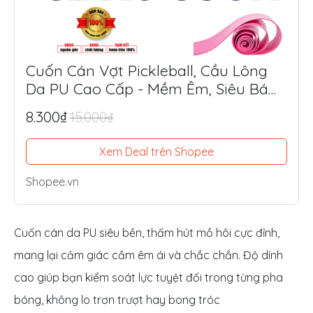
Cuốn Cán Vợt Pickleball, Cầu Lông
Da PU Cao Cấp - Mềm Êm, Siêu Bám
Tay, Chống Trượt Tối Ưu
8.300₫
15.000₫
Xem Deal trên Shopee
Shopee.vn
Cuốn cán da PU siêu bền, thấm hút mồ hôi cực đỉnh,
mang lại cảm giác cầm êm ái và chắc chắn. Độ dính
cao giúp bạn kiểm soát lực tuyệt đối trong từng pha
bóng, không lo trơn trượt hay bong tróc