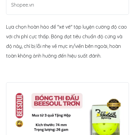
Shopee.vn
Lựa chọn hoàn hảo để "xé vé" tập luyện cường độ cao
với chi phí cực thấp. Bóng đạt tiêu chuẩn độ cứng và
độ nảy, chỉ bị lỗi nhẹ về mực in/viền bên ngoài, hoàn
toàn không ảnh hưởng đến hiệu suất đánh.