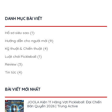
DANH MỤC BÀI VIẾT
Hồ sơ siêu sao
(1)
Hướng dẫn cho người mới
(9)
Kỹ thuật & Chiến thuật
(4)
Luật chơi Pickleball
(1)
Review
(3)
Tin tức
(4)
BÀI VIẾT MỚI NHẤT
JOOLA Kiện 11 Hãng Vợt Pickleball: Đại Chiến
Bản Quyền 2026 | Trung Active