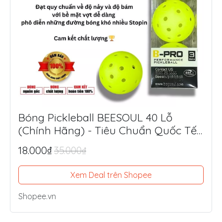
Bóng Pickleball BEESOUL 40 Lỗ
(Chính Hãng) - Tiêu Chuẩn Quốc Tế,
Chuyên Thi Đấu & Tập Luyện Ngoài
18.000₫
35.000₫
Trời
Xem Deal trên Shopee
Shopee.vn