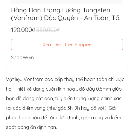
Băng Dán Trọng Lượng Tungsten
(Vonfram) Độc Quyền - An Toàn, Tối
Ưu Lực Đánh, Điểm Ngọt
190.000₫
550.000₫
Xem Deal trên Shopee
Shopee.vn
Vật liệu Vonfram cao cấp thay thế hoàn toàn chì độc
hại. Thiết kế dạng cuộn linh hoạt, độ dày 0.5mm giúp
bạn dễ dàng cắt dán, tùy biến trọng lượng chính xác
tại các điểm vàng (như góc 3h-9h hay cổ vợt). Giải
pháp hoàn hảo để tăng lực đánh, giảm rung và kiểm
soát bóng ổn định hơn.