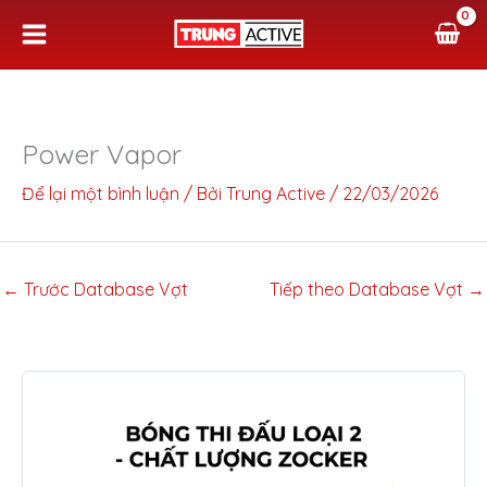
Nhảy
tới
nội
dung
Power Vapor
Để lại một bình luận
/ Bởi
Trung Active
/
22/03/2026
←
Trước Database Vợt
Tiếp theo Database Vợt
→