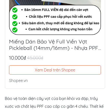
Miếng Dán Bảo Vệ Full Viền Vợt
Pickleball (14mm/16mm) - Nhựa PPF
Mỹ Siêu Dày 8.5mil
10.000₫
45.000₫
Xem Deal trên Shopee
Shopee.vn
Bảo vệ toàn diện cây vợt của bạn khỏi va đập, trầy
xước với chất liệu PPF cao cấp co giãn 4 chiều. Thiết kế