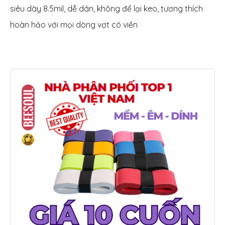
siêu dày 8.5mil, dễ dán, không để lại keo, tương thích
hoàn hảo với mọi dòng vợt có viền