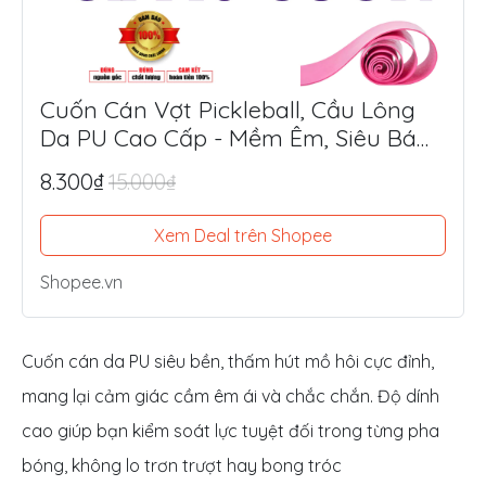
Cuốn Cán Vợt Pickleball, Cầu Lông
Da PU Cao Cấp - Mềm Êm, Siêu Bám
Tay, Chống Trượt Tối Ưu
8.300₫
15.000₫
Xem Deal trên Shopee
Shopee.vn
Cuốn cán da PU siêu bền, thấm hút mồ hôi cực đỉnh,
mang lại cảm giác cầm êm ái và chắc chắn. Độ dính
cao giúp bạn kiểm soát lực tuyệt đối trong từng pha
bóng, không lo trơn trượt hay bong tróc