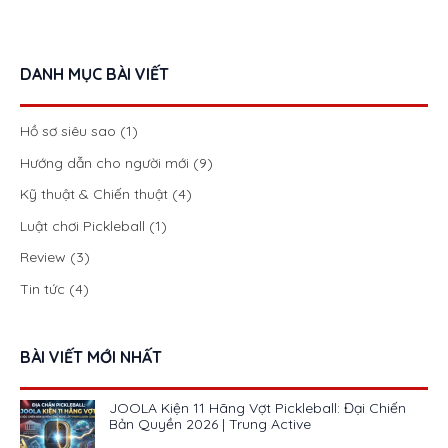
DANH MỤC BÀI VIẾT
Hồ sơ siêu sao
(1)
Hướng dẫn cho người mới
(9)
Kỹ thuật & Chiến thuật
(4)
Luật chơi Pickleball
(1)
Review
(3)
Tin tức
(4)
BÀI VIẾT MỚI NHẤT
JOOLA Kiện 11 Hãng Vợt Pickleball: Đại Chiến
Bản Quyền 2026 | Trung Active