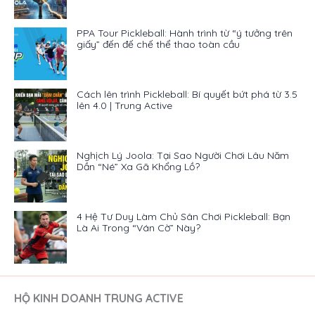
PPA Tour Pickleball: Hành trình từ “ý tưởng trên
giấy” đến đế chế thể thao toàn cầu
Cách lên trình Pickleball: Bí quyết bứt phá từ 3.5
lên 4.0 | Trung Active
Nghịch Lý Joola: Tại Sao Người Chơi Lâu Năm
Dần “Né” Xa Gã Khổng Lồ?
4 Hệ Tư Duy Làm Chủ Sân Chơi Pickleball: Bạn
Là Ai Trong “Ván Cờ” Này?
HỘ KINH DOANH TRUNG ACTIVE