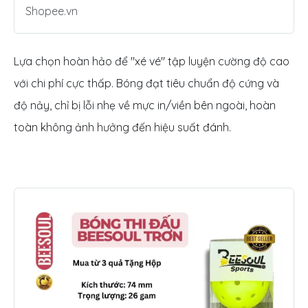
Shopee.vn
Lựa chọn hoàn hảo để "xé vé" tập luyện cường độ cao
với chi phí cực thấp. Bóng đạt tiêu chuẩn độ cứng và
độ nảy, chỉ bị lỗi nhẹ về mực in/viền bên ngoài, hoàn
toàn không ảnh hưởng đến hiệu suất đánh.