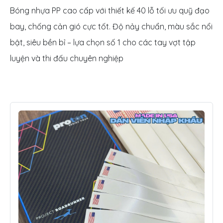
Bóng nhựa PP cao cấp với thiết kế 40 lỗ tối ưu quỹ đạo
bay, chống cản gió cực tốt. Độ nảy chuẩn, màu sắc nổi
bật, siêu bền bỉ – lựa chọn số 1 cho các tay vợt tập
luyện và thi đấu chuyên nghiệp