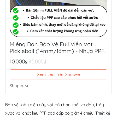
Miếng Dán Bảo Vệ Full Viền Vợt
Pickleball (14mm/16mm) - Nhựa PPF
Mỹ Siêu Dày 8.5mil
10.000₫
45.000₫
Xem Deal trên Shopee
Shopee.vn
Bảo vệ toàn diện cây vợt của bạn khỏi va đập, trầy
xước với chất liệu PPF cao cấp co giãn 4 chiều. Thiết kế