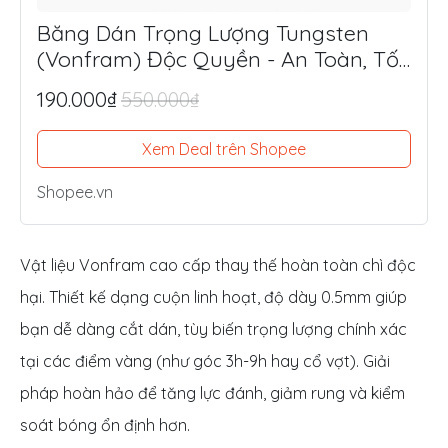
Băng Dán Trọng Lượng Tungsten
(Vonfram) Độc Quyền - An Toàn, Tối
Ưu Lực Đánh, Điểm Ngọt
190.000₫
550.000₫
Xem Deal trên Shopee
Shopee.vn
Vật liệu Vonfram cao cấp thay thế hoàn toàn chì độc
hại. Thiết kế dạng cuộn linh hoạt, độ dày 0.5mm giúp
bạn dễ dàng cắt dán, tùy biến trọng lượng chính xác
tại các điểm vàng (như góc 3h-9h hay cổ vợt). Giải
pháp hoàn hảo để tăng lực đánh, giảm rung và kiểm
soát bóng ổn định hơn.