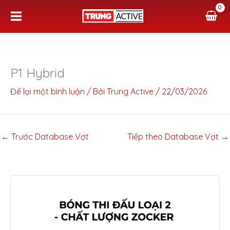
Nhảy
tới
nội
dung
P1 Hybrid
Để lại một bình luận
/ Bởi
Trung Active
/
22/03/2026
←
Trước Database Vợt
Tiếp theo Database Vợt
→