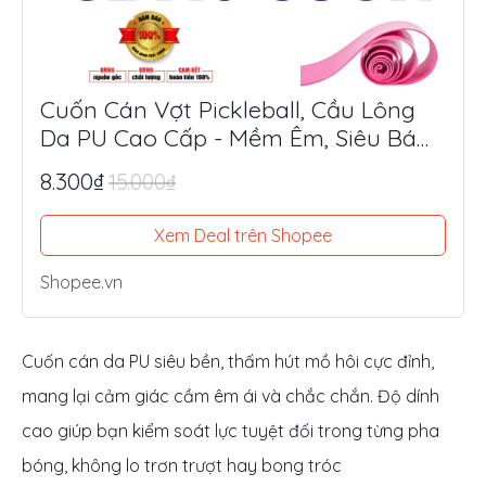
Cuốn Cán Vợt Pickleball, Cầu Lông
Da PU Cao Cấp - Mềm Êm, Siêu Bám
Tay, Chống Trượt Tối Ưu
8.300₫
15.000₫
Xem Deal trên Shopee
Shopee.vn
Cuốn cán da PU siêu bền, thấm hút mồ hôi cực đỉnh,
mang lại cảm giác cầm êm ái và chắc chắn. Độ dính
cao giúp bạn kiểm soát lực tuyệt đối trong từng pha
bóng, không lo trơn trượt hay bong tróc