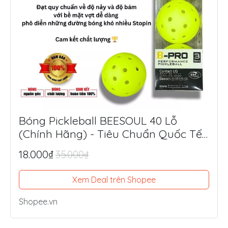
Bóng Pickleball BEESOUL 40 Lỗ
(Chính Hãng) - Tiêu Chuẩn Quốc Tế,
Chuyên Thi Đấu & Tập Luyện Ngoài
18.000₫
35.000₫
Trời
Xem Deal trên Shopee
Shopee.vn