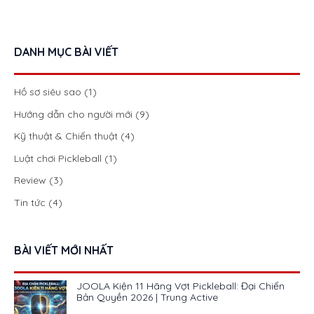
DANH MỤC BÀI VIẾT
Hồ sơ siêu sao
(1)
Hướng dẫn cho người mới
(9)
Kỹ thuật & Chiến thuật
(4)
Luật chơi Pickleball
(1)
Review
(3)
Tin tức
(4)
BÀI VIẾT MỚI NHẤT
JOOLA Kiện 11 Hãng Vợt Pickleball: Đại Chiến
Bản Quyền 2026 | Trung Active