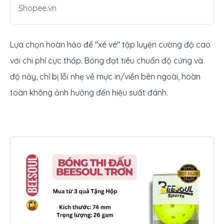
Shopee.vn
Lựa chọn hoàn hảo để "xé vé" tập luyện cường độ cao
với chi phí cực thấp. Bóng đạt tiêu chuẩn độ cứng và
độ nảy, chỉ bị lỗi nhẹ về mực in/viền bên ngoài, hoàn
toàn không ảnh hưởng đến hiệu suất đánh.