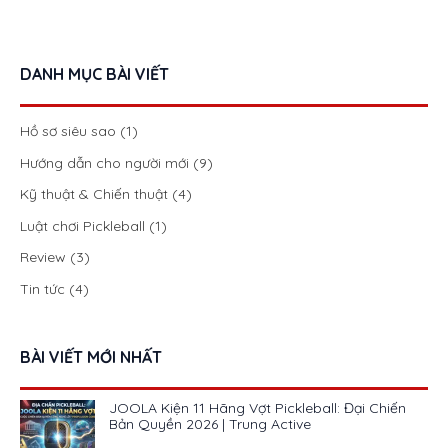
DANH MỤC BÀI VIẾT
Hồ sơ siêu sao
(1)
Hướng dẫn cho người mới
(9)
Kỹ thuật & Chiến thuật
(4)
Luật chơi Pickleball
(1)
Review
(3)
Tin tức
(4)
BÀI VIẾT MỚI NHẤT
JOOLA Kiện 11 Hãng Vợt Pickleball: Đại Chiến
Bản Quyền 2026 | Trung Active