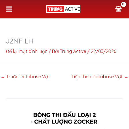
Nhảy
tới
nội
dung
J2NF LH
Để lại một bình luận
/ Bởi
Trung Active
/
22/03/2026
←
Trước Database Vợt
Tiếp theo Database Vợt
→