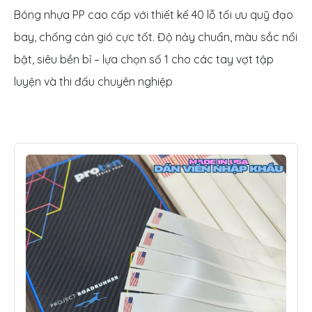
Bóng nhựa PP cao cấp với thiết kế 40 lỗ tối ưu quỹ đạo
bay, chống cản gió cực tốt. Độ nảy chuẩn, màu sắc nổi
bật, siêu bền bỉ – lựa chọn số 1 cho các tay vợt tập
luyện và thi đấu chuyên nghiệp