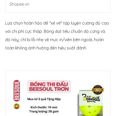
Shopee.vn
Lựa chọn hoàn hảo để "xé vé" tập luyện cường độ cao
với chi phí cực thấp. Bóng đạt tiêu chuẩn độ cứng và
độ nảy, chỉ bị lỗi nhẹ về mực in/viền bên ngoài, hoàn
toàn không ảnh hưởng đến hiệu suất đánh.