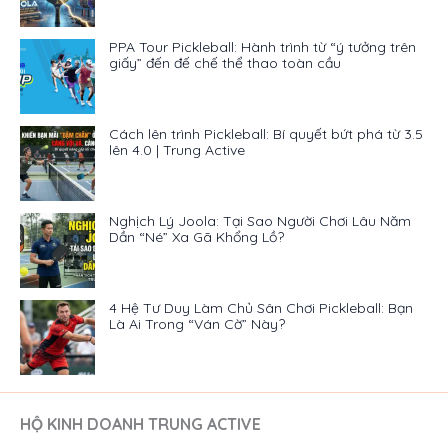
PPA Tour Pickleball: Hành trình từ “ý tưởng trên
giấy” đến đế chế thể thao toàn cầu
Cách lên trình Pickleball: Bí quyết bứt phá từ 3.5
lên 4.0 | Trung Active
Nghịch Lý Joola: Tại Sao Người Chơi Lâu Năm
Dần “Né” Xa Gã Khổng Lồ?
4 Hệ Tư Duy Làm Chủ Sân Chơi Pickleball: Bạn
Là Ai Trong “Ván Cờ” Này?
HỘ KINH DOANH TRUNG ACTIVE