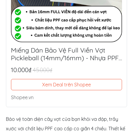
Miếng Dán Bảo Vệ Full Viền Vợt
Pickleball (14mm/16mm) - Nhựa PPF
Mỹ Siêu Dày 8.5mil
10.000₫
45.000₫
Xem Deal trên Shopee
Shopee.vn
Bảo vệ toàn diện cây vợt của bạn khỏi va đập, trầy
xước với chất liệu PPF cao cấp co giãn 4 chiều. Thiết kế