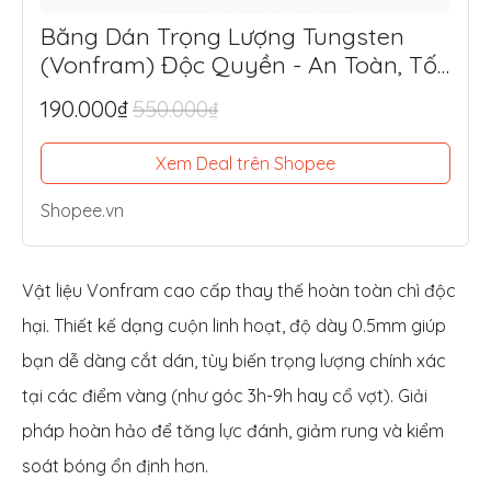
Băng Dán Trọng Lượng Tungsten
(Vonfram) Độc Quyền - An Toàn, Tối
Ưu Lực Đánh, Điểm Ngọt
190.000₫
550.000₫
Xem Deal trên Shopee
Shopee.vn
Vật liệu Vonfram cao cấp thay thế hoàn toàn chì độc
hại. Thiết kế dạng cuộn linh hoạt, độ dày 0.5mm giúp
bạn dễ dàng cắt dán, tùy biến trọng lượng chính xác
tại các điểm vàng (như góc 3h-9h hay cổ vợt). Giải
pháp hoàn hảo để tăng lực đánh, giảm rung và kiểm
soát bóng ổn định hơn.