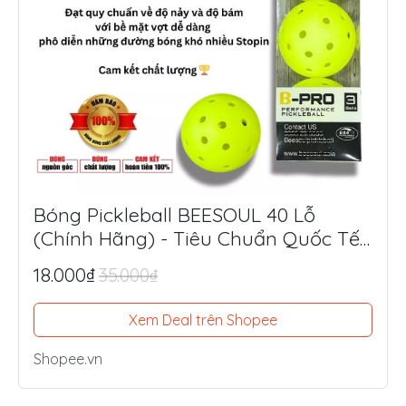
Bóng Pickleball BEESOUL 40 Lỗ
(Chính Hãng) - Tiêu Chuẩn Quốc Tế,
Chuyên Thi Đấu & Tập Luyện Ngoài
18.000₫
35.000₫
Trời
Xem Deal trên Shopee
Shopee.vn