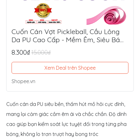
Cuốn Cán Vợt Pickleball, Cầu Lông
Da PU Cao Cấp - Mềm Êm, Siêu Bám
Tay, Chống Trượt Tối Ưu
8.300₫
15.000₫
Xem Deal trên Shopee
Shopee.vn
Cuốn cán da PU siêu bền, thấm hút mồ hôi cực đỉnh,
mang lại cảm giác cầm êm ái và chắc chắn. Độ dính
cao giúp bạn kiểm soát lực tuyệt đối trong từng pha
bóng, không lo trơn trượt hay bong tróc