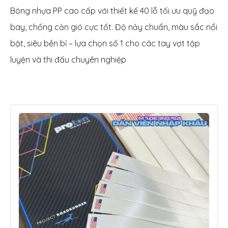
Bóng nhựa PP cao cấp với thiết kế 40 lỗ tối ưu quỹ đạo
bay, chống cản gió cực tốt. Độ nảy chuẩn, màu sắc nổi
bật, siêu bền bỉ – lựa chọn số 1 cho các tay vợt tập
luyện và thi đấu chuyên nghiệp