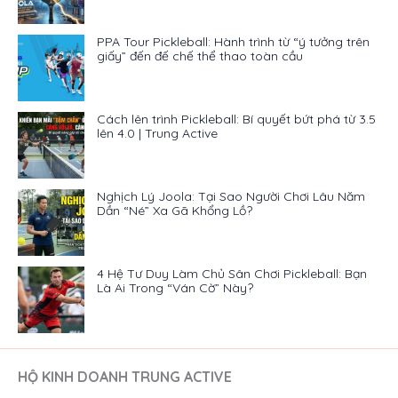
PPA Tour Pickleball: Hành trình từ “ý tưởng trên
giấy” đến đế chế thể thao toàn cầu
Cách lên trình Pickleball: Bí quyết bứt phá từ 3.5
lên 4.0 | Trung Active
Nghịch Lý Joola: Tại Sao Người Chơi Lâu Năm
Dần “Né” Xa Gã Khổng Lồ?
4 Hệ Tư Duy Làm Chủ Sân Chơi Pickleball: Bạn
Là Ai Trong “Ván Cờ” Này?
HỘ KINH DOANH TRUNG ACTIVE