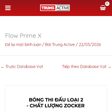
Nhảy
tới
nội
dung
Flow Prime X
Để lại một bình luận
/ Bởi
Trung Active
/
22/03/2026
←
Trước Database Vợt
Tiếp theo Database Vợt
→