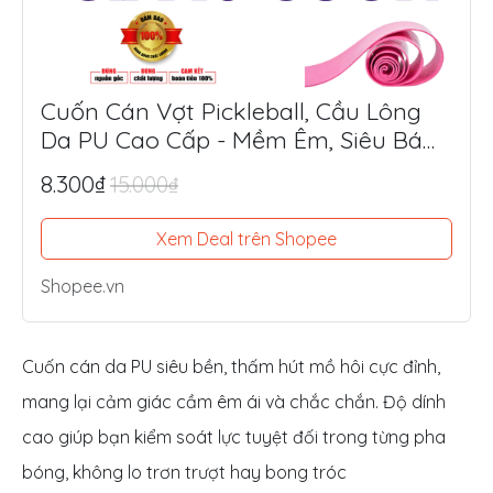
Cuốn Cán Vợt Pickleball, Cầu Lông
Da PU Cao Cấp - Mềm Êm, Siêu Bám
Tay, Chống Trượt Tối Ưu
8.300₫
15.000₫
Xem Deal trên Shopee
Shopee.vn
Cuốn cán da PU siêu bền, thấm hút mồ hôi cực đỉnh,
mang lại cảm giác cầm êm ái và chắc chắn. Độ dính
cao giúp bạn kiểm soát lực tuyệt đối trong từng pha
bóng, không lo trơn trượt hay bong tróc