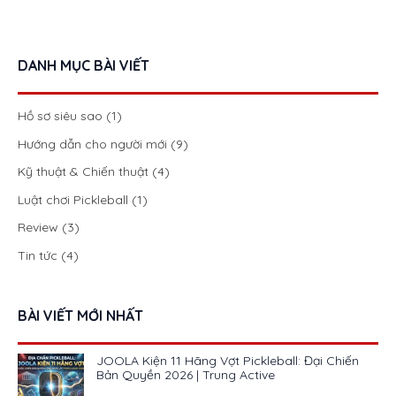
DANH MỤC BÀI VIẾT
Hồ sơ siêu sao
(1)
Hướng dẫn cho người mới
(9)
Kỹ thuật & Chiến thuật
(4)
Luật chơi Pickleball
(1)
Review
(3)
Tin tức
(4)
BÀI VIẾT MỚI NHẤT
JOOLA Kiện 11 Hãng Vợt Pickleball: Đại Chiến
Bản Quyền 2026 | Trung Active