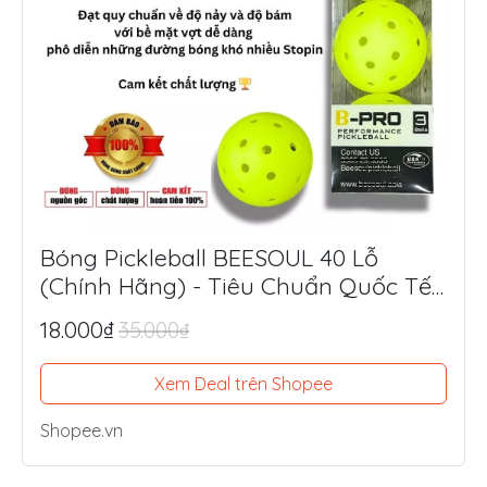
Bóng Pickleball BEESOUL 40 Lỗ
(Chính Hãng) - Tiêu Chuẩn Quốc Tế,
Chuyên Thi Đấu & Tập Luyện Ngoài
18.000₫
35.000₫
Trời
Xem Deal trên Shopee
Shopee.vn