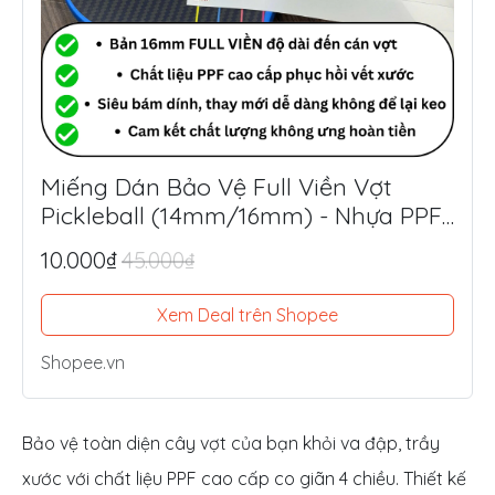
Miếng Dán Bảo Vệ Full Viền Vợt
Pickleball (14mm/16mm) - Nhựa PPF
Mỹ Siêu Dày 8.5mil
10.000₫
45.000₫
Xem Deal trên Shopee
Shopee.vn
Bảo vệ toàn diện cây vợt của bạn khỏi va đập, trầy
xước với chất liệu PPF cao cấp co giãn 4 chiều. Thiết kế