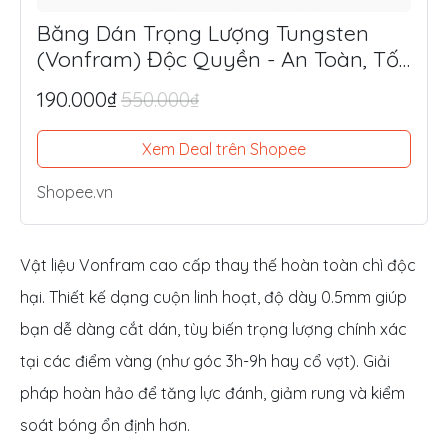
Băng Dán Trọng Lượng Tungsten
(Vonfram) Độc Quyền - An Toàn, Tối
Ưu Lực Đánh, Điểm Ngọt
190.000₫
550.000₫
Xem Deal trên Shopee
Shopee.vn
Vật liệu Vonfram cao cấp thay thế hoàn toàn chì độc
hại. Thiết kế dạng cuộn linh hoạt, độ dày 0.5mm giúp
bạn dễ dàng cắt dán, tùy biến trọng lượng chính xác
tại các điểm vàng (như góc 3h-9h hay cổ vợt). Giải
pháp hoàn hảo để tăng lực đánh, giảm rung và kiểm
soát bóng ổn định hơn.