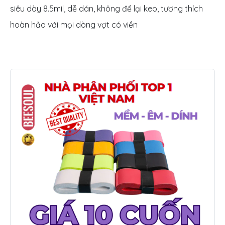
siêu dày 8.5mil, dễ dán, không để lại keo, tương thích
hoàn hảo với mọi dòng vợt có viền