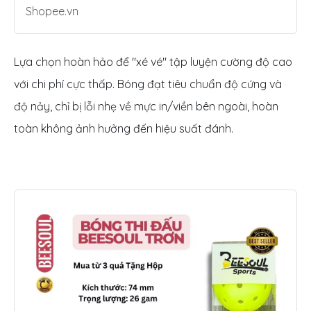
Shopee.vn
Lựa chọn hoàn hảo để "xé vé" tập luyện cường độ cao
với chi phí cực thấp. Bóng đạt tiêu chuẩn độ cứng và
độ nảy, chỉ bị lỗi nhẹ về mực in/viền bên ngoài, hoàn
toàn không ảnh hưởng đến hiệu suất đánh.