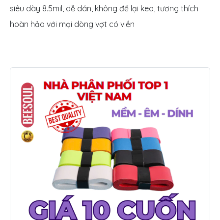
siêu dày 8.5mil, dễ dán, không để lại keo, tương thích
hoàn hảo với mọi dòng vợt có viền