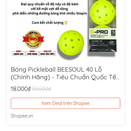
Bóng Pickleball BEESOUL 40 Lỗ
(Chính Hãng) - Tiêu Chuẩn Quốc Tế,
Chuyên Thi Đấu & Tập Luyện Ngoài
18.000₫
35.000₫
Trời
Xem Deal trên Shopee
Shopee.vn