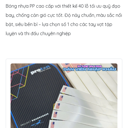
Bóng nhựa PP cao cấp với thiết kế 40 lỗ tối ưu quỹ đạo
bay, chống cản gió cực tốt. Độ nảy chuẩn, màu sắc nổi
bật, siêu bền bỉ – lựa chọn số 1 cho các tay vợt tập
luyện và thi đấu chuyên nghiệp