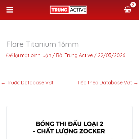
Nhảy
tới
nội
dung
Flare Titanium 16mm
Để lại một bình luận
/ Bởi
Trung Active
/
22/03/2026
←
Trước Database Vợt
Tiếp theo Database Vợt
→