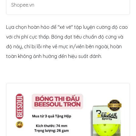
Shopee.vn
Lựa chọn hoàn hảo để "xé vé" tập luyện cường độ cao
với chi phí cực thấp. Bóng đạt tiêu chuẩn độ cứng và
độ nảy, chỉ bị lỗi nhẹ về mực in/viền bên ngoài, hoàn
toàn không ảnh hưởng đến hiệu suất đánh.