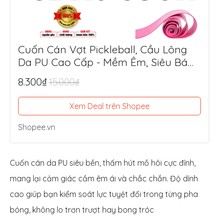
Cuốn Cán Vợt Pickleball, Cầu Lông
Da PU Cao Cấp - Mềm Êm, Siêu Bám
Tay, Chống Trượt Tối Ưu
8.300₫
15.000₫
Xem Deal trên Shopee
Shopee.vn
Cuốn cán da PU siêu bền, thấm hút mồ hôi cực đỉnh,
mang lại cảm giác cầm êm ái và chắc chắn. Độ dính
cao giúp bạn kiểm soát lực tuyệt đối trong từng pha
bóng, không lo trơn trượt hay bong tróc