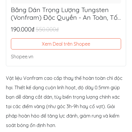
Băng Dán Trọng Lượng Tungsten
(Vonfram) Độc Quyền - An Toàn, Tối
Ưu Lực Đánh, Điểm Ngọt
190.000₫
550.000₫
Xem Deal trên Shopee
Shopee.vn
Vật liệu Vonfram cao cấp thay thế hoàn toàn chì độc
hại. Thiết kế dạng cuộn linh hoạt, độ dày 0.5mm giúp
bạn dễ dàng cắt dán, tùy biến trọng lượng chính xác
tại các điểm vàng (như góc 3h-9h hay cổ vợt). Giải
pháp hoàn hảo để tăng lực đánh, giảm rung và kiểm
soát bóng ổn định hơn.