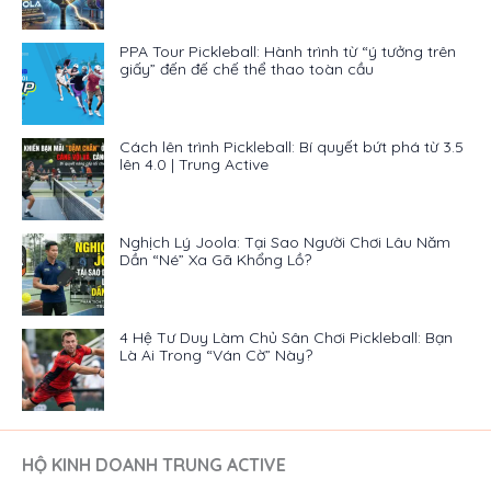
PPA Tour Pickleball: Hành trình từ “ý tưởng trên
giấy” đến đế chế thể thao toàn cầu
Cách lên trình Pickleball: Bí quyết bứt phá từ 3.5
lên 4.0 | Trung Active
Nghịch Lý Joola: Tại Sao Người Chơi Lâu Năm
Dần “Né” Xa Gã Khổng Lồ?
4 Hệ Tư Duy Làm Chủ Sân Chơi Pickleball: Bạn
Là Ai Trong “Ván Cờ” Này?
HỘ KINH DOANH TRUNG ACTIVE