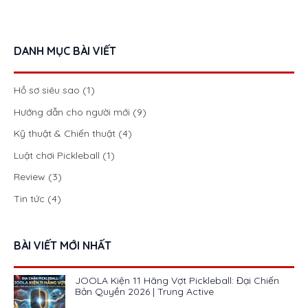
DANH MỤC BÀI VIẾT
Hồ sơ siêu sao
(1)
Hướng dẫn cho người mới
(9)
Kỹ thuật & Chiến thuật
(4)
Luật chơi Pickleball
(1)
Review
(3)
Tin tức
(4)
BÀI VIẾT MỚI NHẤT
JOOLA Kiện 11 Hãng Vợt Pickleball: Đại Chiến
Bản Quyền 2026 | Trung Active