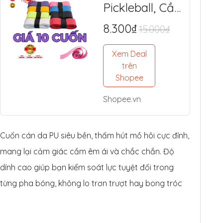
Pickleball, Cầu
Lông Da PU
8.300₫
15.000₫
Cao Cấp -
Mềm Êm, Siêu
Xem Deal
Bám Tay,
trên
Chống Trượt
Shopee
Tối Ưu
Shopee.vn
Cuốn cán da PU siêu bền, thấm hút mồ hôi cực đỉnh,
mang lại cảm giác cầm êm ái và chắc chắn. Độ
dính cao giúp bạn kiểm soát lực tuyệt đối trong
từng pha bóng, không lo trơn trượt hay bong tróc