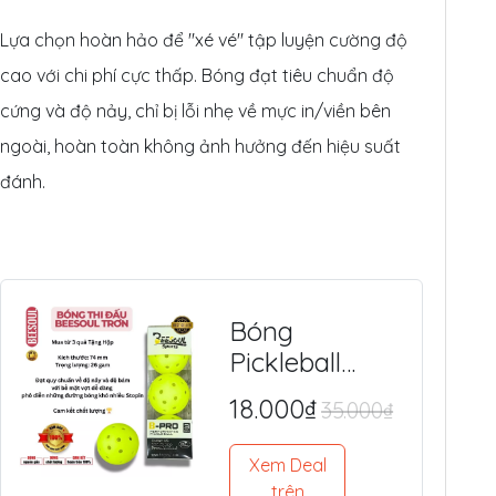
Lựa chọn hoàn hảo để "xé vé" tập luyện cường độ
cao với chi phí cực thấp. Bóng đạt tiêu chuẩn độ
cứng và độ nảy, chỉ bị lỗi nhẹ về mực in/viền bên
ngoài, hoàn toàn không ảnh hưởng đến hiệu suất
đánh.
Bóng
Pickleball
BEESOUL 40
18.000₫
35.000₫
Lỗ (Chính
Hãng) - Tiêu
Xem Deal
Chuẩn Quốc
trên