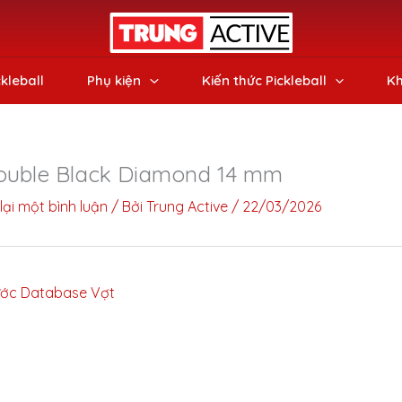
ckleball
Phụ kiện
Kiến thức Pickleball
Kh
ouble Black Diamond 14 mm
lại một bình luận
/ Bởi
Trung Active
/
22/03/2026
ớc Database Vợt