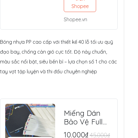
Tế, Chuyên
Shopee
Thi Đấu &
Shopee.vn
Tập Luyện
Ngoài Trời
Bóng nhựa PP cao cấp với thiết kế 40 lỗ tối ưu quỹ
đạo bay, chống cản gió cực tốt. Độ nảy chuẩn,
màu sắc nổi bật, siêu bền bỉ – lựa chọn số 1 cho các
tay vợt tập luyện và thi đấu chuyên nghiệp
Miếng Dán
Bảo Vệ Full
Viền Vợt
10.000₫
45.000₫