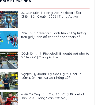
BÀI VIẾT MỚI NHẤT
JOOLA Kiện 11 Hãng Vợt Pickleball: Đại
Chiến Bản Quyền 2026 | Trung Active
PPA Tour Pickleball: Hành trình từ “ý tưởng
trên giấy” đến đế chế thể thao toàn cầu
Cách lên trình Pickleball: Bí quyết bứt phá từ
3.5 lên 4.0 | Trung Active
Nghịch Lý Joola: Tại Sao Người Chơi Lâu
Năm Dần “Né” Xa Gã Khổng Lồ?
4 Hệ Tư Duy Làm Chủ Sân Chơi Pickleball:
Bạn Là Ai Trong “Ván Cờ” Này?