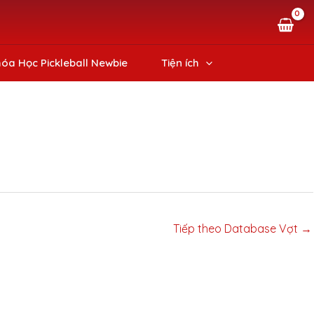
óa Học Pickleball Newbie
Tiện ích
Tiếp theo Database Vợt
→