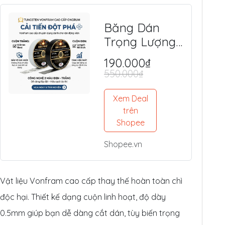
Băng Dán
Trọng Lượng
Tungsten
190.000₫
(Vonfram)
550.000₫
Độc Quyền -
An Toàn, Tối
Xem Deal
Ưu Lực Đánh,
trên
Shopee
Điểm Ngọt
Shopee.vn
Vật liệu Vonfram cao cấp thay thế hoàn toàn chì
độc hại. Thiết kế dạng cuộn linh hoạt, độ dày
0.5mm giúp bạn dễ dàng cắt dán, tùy biến trọng