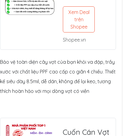
Pickleball
(14mm/16mm
Xem Deal
) - Nhựa PPF
trên
Mỹ Siêu Dày
Shopee
8.5mil
Shopee.vn
Bảo vệ toàn diện cây vợt của bạn khỏi va đập, trầy
xước với chất liệu PPF cao cấp co giãn 4 chiều. Thiết
kế siêu dày 8.5mil, dễ dán, không để lại keo, tương
thích hoàn hảo với mọi dòng vợt có viền
Cuốn Cán Vợt