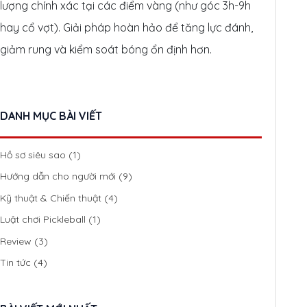
lượng chính xác tại các điểm vàng (như góc 3h-9h
hay cổ vợt). Giải pháp hoàn hảo để tăng lực đánh,
giảm rung và kiểm soát bóng ổn định hơn.
DANH MỤC BÀI VIẾT
Hồ sơ siêu sao
(1)
Hướng dẫn cho người mới
(9)
Kỹ thuật & Chiến thuật
(4)
Luật chơi Pickleball
(1)
Review
(3)
Tin tức
(4)