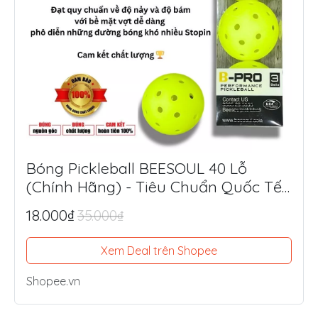
Bóng Pickleball BEESOUL 40 Lỗ
(Chính Hãng) - Tiêu Chuẩn Quốc Tế,
Chuyên Thi Đấu & Tập Luyện Ngoài
18.000₫
35.000₫
Trời
Xem Deal trên Shopee
Shopee.vn