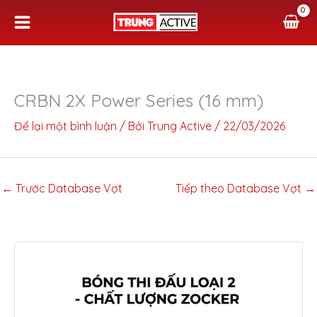
Nhảy
tới
nội
dung
CRBN 2X Power Series (16 mm)
Để lại một bình luận
/ Bởi
Trung Active
/
22/03/2026
←
Trước Database Vợt
Tiếp theo Database Vợt
→