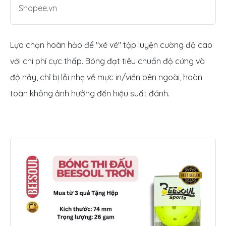
Shopee.vn
Lựa chọn hoàn hảo để "xé vé" tập luyện cường độ cao
với chi phí cực thấp. Bóng đạt tiêu chuẩn độ cứng và
độ nảy, chỉ bị lỗi nhẹ về mực in/viền bên ngoài, hoàn
toàn không ảnh hưởng đến hiệu suất đánh.