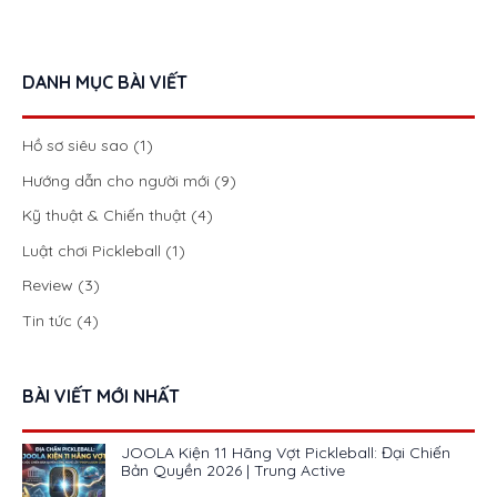
DANH MỤC BÀI VIẾT
Hồ sơ siêu sao
(1)
Hướng dẫn cho người mới
(9)
Kỹ thuật & Chiến thuật
(4)
Luật chơi Pickleball
(1)
Review
(3)
Tin tức
(4)
BÀI VIẾT MỚI NHẤT
JOOLA Kiện 11 Hãng Vợt Pickleball: Đại Chiến
Bản Quyền 2026 | Trung Active