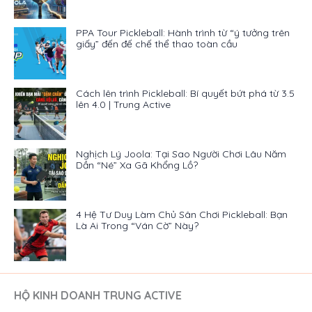
PPA Tour Pickleball: Hành trình từ “ý tưởng trên
giấy” đến đế chế thể thao toàn cầu
Cách lên trình Pickleball: Bí quyết bứt phá từ 3.5
lên 4.0 | Trung Active
Nghịch Lý Joola: Tại Sao Người Chơi Lâu Năm
Dần “Né” Xa Gã Khổng Lồ?
4 Hệ Tư Duy Làm Chủ Sân Chơi Pickleball: Bạn
Là Ai Trong “Ván Cờ” Này?
HỘ KINH DOANH TRUNG ACTIVE