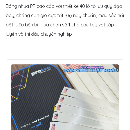
Bóng nhựa PP cao cấp với thiết kế 40 lỗ tối ưu quỹ đạo
bay, chống cản gió cực tốt. Độ nảy chuẩn, màu sắc nổi
bật, siêu bền bỉ – lựa chọn số 1 cho các tay vợt tập
luyện và thi đấu chuyên nghiệp