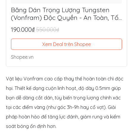
Băng Dán Trọng Lượng Tungsten
(Vonfram) Độc Quyền - An Toàn, Tối
Ưu Lực Đánh, Điểm Ngọt
190.000₫
550.000₫
Xem Deal trên Shopee
Shopee.vn
Vật liệu Vonfram cao cấp thay thế hoàn toàn chì độc
hại. Thiết kế dạng cuộn linh hoạt, độ dày 0.5mm giúp
bạn dễ dàng cắt dán, tùy biến trọng lượng chính xác
tại các điểm vàng (như góc 3h-9h hay cổ vợt). Giải
pháp hoàn hảo để tăng lực đánh, giảm rung và kiểm
soát bóng ổn định hơn.