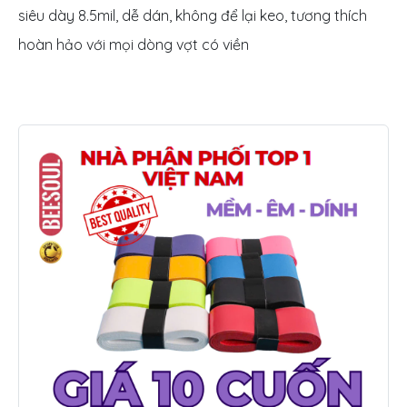
siêu dày 8.5mil, dễ dán, không để lại keo, tương thích
hoàn hảo với mọi dòng vợt có viền