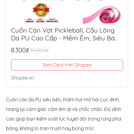
Cuốn Cán Vợt Pickleball, Cầu Lông
Da PU Cao Cấp - Mềm Êm, Siêu Bám
Tay, Chống Trượt Tối Ưu
8.300₫
15.000₫
Xem Deal trên Shopee
Shopee.vn
Cuốn cán da PU siêu bền, thấm hút mồ hôi cực đỉnh,
mang lại cảm giác cầm êm ái và chắc chắn. Độ dính
cao giúp bạn kiểm soát lực tuyệt đối trong từng pha
bóng, không lo trơn trượt hay bong tróc