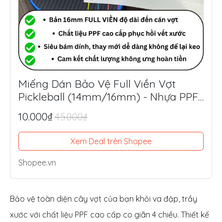
Miếng Dán Bảo Vệ Full Viền Vợt
Pickleball (14mm/16mm) - Nhựa PPF
Mỹ Siêu Dày 8.5mil
10.000₫
45.000₫
Xem Deal trên Shopee
Shopee.vn
Bảo vệ toàn diện cây vợt của bạn khỏi va đập, trầy
xước với chất liệu PPF cao cấp co giãn 4 chiều. Thiết kế