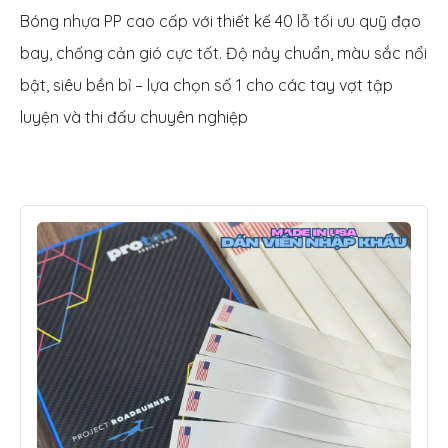
Bóng nhựa PP cao cấp với thiết kế 40 lỗ tối ưu quỹ đạo
bay, chống cản gió cực tốt. Độ nảy chuẩn, màu sắc nổi
bật, siêu bền bỉ – lựa chọn số 1 cho các tay vợt tập
luyện và thi đấu chuyên nghiệp