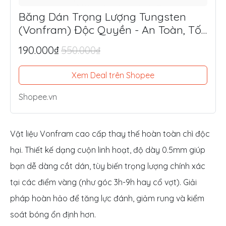
Băng Dán Trọng Lượng Tungsten
(Vonfram) Độc Quyền - An Toàn, Tối
Ưu Lực Đánh, Điểm Ngọt
190.000₫
550.000₫
Xem Deal trên Shopee
Shopee.vn
Vật liệu Vonfram cao cấp thay thế hoàn toàn chì độc
hại. Thiết kế dạng cuộn linh hoạt, độ dày 0.5mm giúp
bạn dễ dàng cắt dán, tùy biến trọng lượng chính xác
tại các điểm vàng (như góc 3h-9h hay cổ vợt). Giải
pháp hoàn hảo để tăng lực đánh, giảm rung và kiểm
soát bóng ổn định hơn.