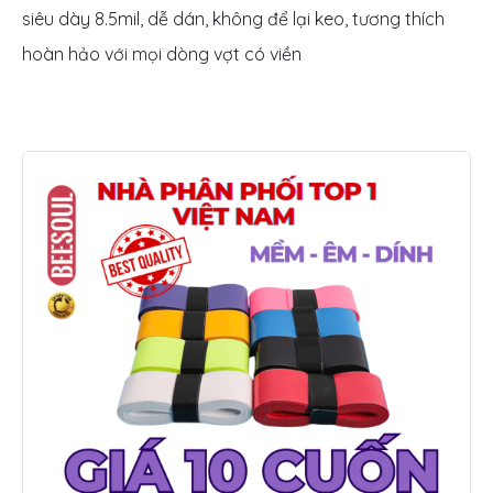
siêu dày 8.5mil, dễ dán, không để lại keo, tương thích
hoàn hảo với mọi dòng vợt có viền