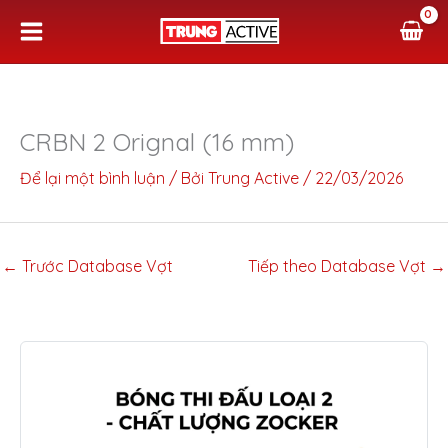
Nhảy
tới
nội
dung
CRBN 2 Orignal (16 mm)
Để lại một bình luận
/ Bởi
Trung Active
/
22/03/2026
←
Trước Database Vợt
Tiếp theo Database Vợt
→