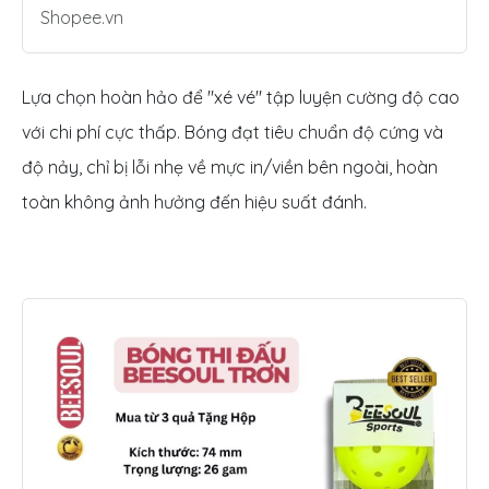
Shopee.vn
Lựa chọn hoàn hảo để "xé vé" tập luyện cường độ cao
với chi phí cực thấp. Bóng đạt tiêu chuẩn độ cứng và
độ nảy, chỉ bị lỗi nhẹ về mực in/viền bên ngoài, hoàn
toàn không ảnh hưởng đến hiệu suất đánh.