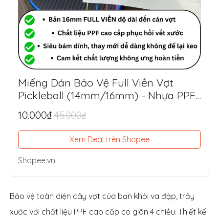
Miếng Dán Bảo Vệ Full Viền Vợt
Pickleball (14mm/16mm) - Nhựa PPF
Mỹ Siêu Dày 8.5mil
10.000₫
45.000₫
Xem Deal trên Shopee
Shopee.vn
Bảo vệ toàn diện cây vợt của bạn khỏi va đập, trầy
xước với chất liệu PPF cao cấp co giãn 4 chiều. Thiết kế