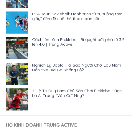
PPA Tour Pickleball: Hành trình từ “ý tưởng trên
giấy” đến đế chế thể thao toàn cầu
Cách lên trình Pickleball: Bí quyết bứt phá từ 3.5
lên 4.0 | Trung Active
Nghịch Lý Joola: Tại Sao Người Chơi Lâu Năm
Dần “Né” Xa Gã Khổng Lồ?
4 Hệ Tư Duy Làm Chủ Sân Chơi Pickleball: Bạn
Là Ai Trong “Ván Cờ” Này?
HỘ KINH DOANH TRUNG ACTIVE