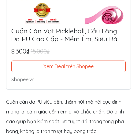
Cuốn Cán Vợt Pickleball, Cầu Lông
Da PU Cao Cấp - Mềm Êm, Siêu Bám
Tay, Chống Trượt Tối Ưu
8.300₫
15.000₫
Xem Deal trên Shopee
Shopee.vn
Cuốn cán da PU siêu bền, thấm hút mồ hôi cực đỉnh,
mang lại cảm giác cầm êm ái và chắc chắn. Độ dính
cao giúp bạn kiểm soát lực tuyệt đối trong từng pha
bóng, không lo trơn trượt hay bong tróc