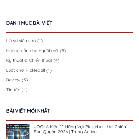
DANH MỤC BÀI VIẾT
Hồ sơ siêu sao
(1)
Hướng dẫn cho người mới
(9)
Kỹ thuật & Chiến thuật
(4)
Luật chơi Pickleball
(1)
Review
(3)
Tin tức
(4)
BÀI VIẾT MỚI NHẤT
JOOLA Kiện 11 Hãng Vợt Pickleball: Đại Chiến
Bản Quyền 2026 | Trung Active