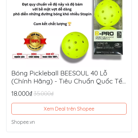
Bóng Pickleball BEESOUL 40 Lỗ
(Chính Hãng) - Tiêu Chuẩn Quốc Tế,
Chuyên Thi Đấu & Tập Luyện Ngoài
18.000₫
35.000₫
Trời
Xem Deal trên Shopee
Shopee.vn