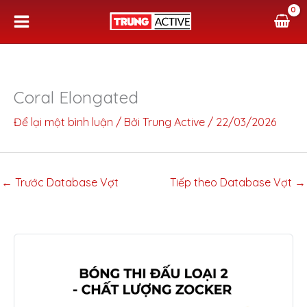
Nhảy
tới
nội
dung
Coral Elongated
Để lại một bình luận
/ Bởi
Trung Active
/
22/03/2026
←
Trước Database Vợt
Tiếp theo Database Vợt
→