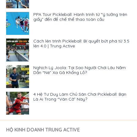
PPA Tour Pickleball: Hành trình từ “ý tưởng trên
giấy” đến đế chế thể thao toàn cầu
Cách lên trình Pickleball: Bí quyết bứt phá từ 3.5
lên 4.0 | Trung Active
Nghịch Lý Joola: Tại Sao Người Chơi Lâu Năm
Dần “Né” Xa Gã Khổng Lồ?
4 Hệ Tư Duy Làm Chủ Sân Chơi Pickleball: Bạn
Là Ai Trong “Ván Cờ” Này?
HỘ KINH DOANH TRUNG ACTIVE