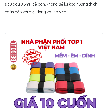
siêu dày 8.5mil, dễ dán, không để lại keo, tương thích
hoàn hảo với mọi dòng vợt có viền