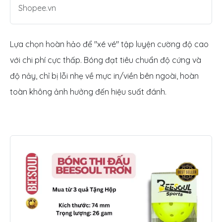
Shopee.vn
Lựa chọn hoàn hảo để "xé vé" tập luyện cường độ cao
với chi phí cực thấp. Bóng đạt tiêu chuẩn độ cứng và
độ nảy, chỉ bị lỗi nhẹ về mực in/viền bên ngoài, hoàn
toàn không ảnh hưởng đến hiệu suất đánh.