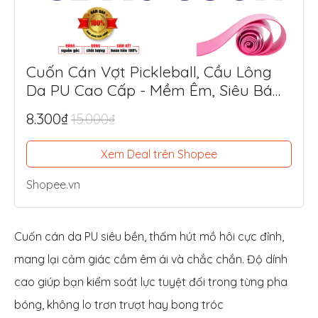
Cuốn Cán Vợt Pickleball, Cầu Lông
Da PU Cao Cấp - Mềm Êm, Siêu Bám
Tay, Chống Trượt Tối Ưu
8.300₫
15.000₫
Xem Deal trên Shopee
Shopee.vn
Cuốn cán da PU siêu bền, thấm hút mồ hôi cực đỉnh,
mang lại cảm giác cầm êm ái và chắc chắn. Độ dính
cao giúp bạn kiểm soát lực tuyệt đối trong từng pha
bóng, không lo trơn trượt hay bong tróc