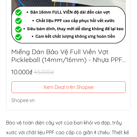
Miếng Dán Bảo Vệ Full Viền Vợt
Pickleball (14mm/16mm) - Nhựa PPF
Mỹ Siêu Dày 8.5mil
10.000₫
45.000₫
Xem Deal trên Shopee
Shopee.vn
Bảo vệ toàn diện cây vợt của bạn khỏi va đập, trầy
xước với chất liệu PPF cao cấp co giãn 4 chiều. Thiết kế