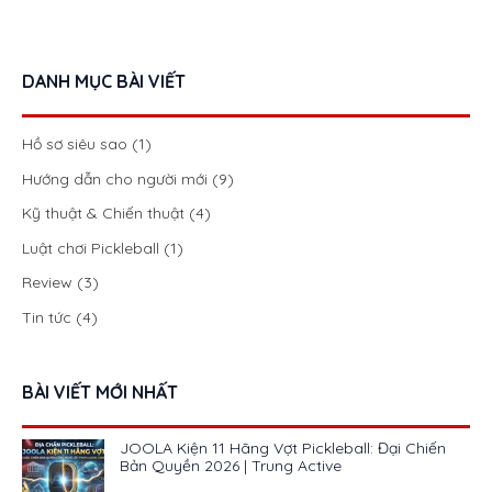
DANH MỤC BÀI VIẾT
Hồ sơ siêu sao
(1)
Hướng dẫn cho người mới
(9)
Kỹ thuật & Chiến thuật
(4)
Luật chơi Pickleball
(1)
Review
(3)
Tin tức
(4)
BÀI VIẾT MỚI NHẤT
JOOLA Kiện 11 Hãng Vợt Pickleball: Đại Chiến
Bản Quyền 2026 | Trung Active