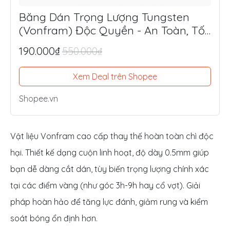
Băng Dán Trọng Lượng Tungsten
(Vonfram) Độc Quyền - An Toàn, Tối
Ưu Lực Đánh, Điểm Ngọt
190.000₫
550.000₫
Xem Deal trên Shopee
Shopee.vn
Vật liệu Vonfram cao cấp thay thế hoàn toàn chì độc
hại. Thiết kế dạng cuộn linh hoạt, độ dày 0.5mm giúp
bạn dễ dàng cắt dán, tùy biến trọng lượng chính xác
tại các điểm vàng (như góc 3h-9h hay cổ vợt). Giải
pháp hoàn hảo để tăng lực đánh, giảm rung và kiểm
soát bóng ổn định hơn.