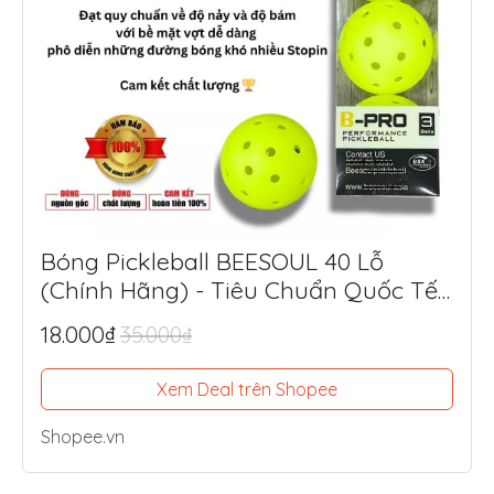
Bóng Pickleball BEESOUL 40 Lỗ
(Chính Hãng) - Tiêu Chuẩn Quốc Tế,
Chuyên Thi Đấu & Tập Luyện Ngoài
18.000₫
35.000₫
Trời
Xem Deal trên Shopee
Shopee.vn