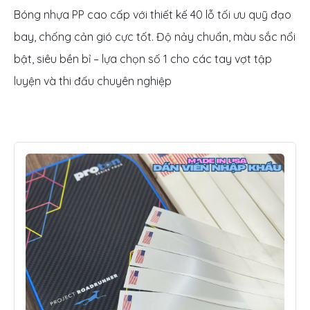
Bóng nhựa PP cao cấp với thiết kế 40 lỗ tối ưu quỹ đạo
bay, chống cản gió cực tốt. Độ nảy chuẩn, màu sắc nổi
bật, siêu bền bỉ – lựa chọn số 1 cho các tay vợt tập
luyện và thi đấu chuyên nghiệp