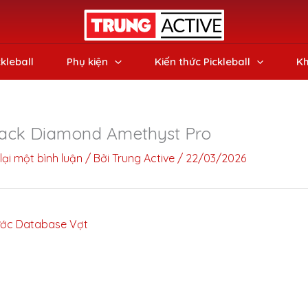
ckleball
Phụ kiện
Kiến thức Pickleball
Kh
lack Diamond Amethyst Pro
lại một bình luận
/ Bởi
Trung Active
/
22/03/2026
ớc Database Vợt