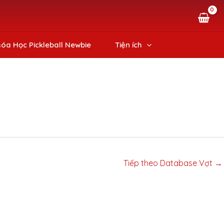
óa Học Pickleball Newbie
Tiện ích
Tiếp theo Database Vợt
→