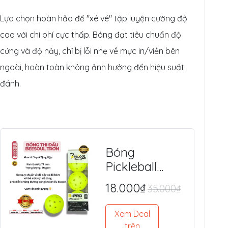
Lựa chọn hoàn hảo để "xé vé" tập luyện cường độ
cao với chi phí cực thấp. Bóng đạt tiêu chuẩn độ
cứng và độ nảy, chỉ bị lỗi nhẹ về mực in/viền bên
ngoài, hoàn toàn không ảnh hưởng đến hiệu suất
đánh.
Bóng
Pickleball
BEESOUL 40
18.000₫
35.000₫
Lỗ (Chính
Hãng) - Tiêu
Xem Deal
Chuẩn Quốc
trên