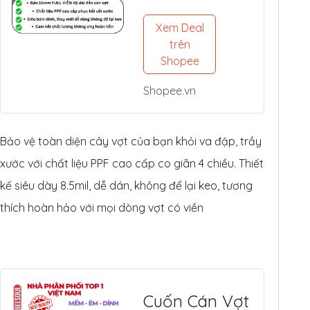
Pickleball
(14mm/16mm
Xem Deal
) - Nhựa PPF
trên
Mỹ Siêu Dày
Shopee
8.5mil
Shopee.vn
Bảo vệ toàn diện cây vợt của bạn khỏi va đập, trầy
xước với chất liệu PPF cao cấp co giãn 4 chiều. Thiết
kế siêu dày 8.5mil, dễ dán, không để lại keo, tương
thích hoàn hảo với mọi dòng vợt có viền
Cuốn Cán Vợt