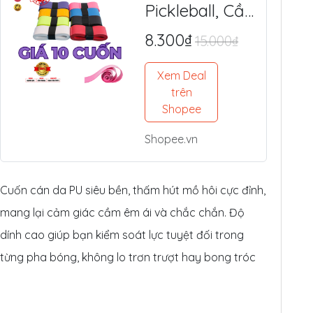
Pickleball, Cầu
Lông Da PU
8.300₫
15.000₫
Cao Cấp -
Mềm Êm, Siêu
Xem Deal
Bám Tay,
trên
Chống Trượt
Shopee
Tối Ưu
Shopee.vn
Cuốn cán da PU siêu bền, thấm hút mồ hôi cực đỉnh,
mang lại cảm giác cầm êm ái và chắc chắn. Độ
dính cao giúp bạn kiểm soát lực tuyệt đối trong
từng pha bóng, không lo trơn trượt hay bong tróc