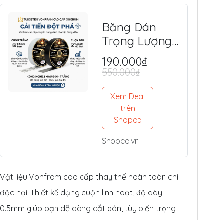
Băng Dán
Trọng Lượng
Tungsten
190.000₫
(Vonfram)
550.000₫
Độc Quyền -
An Toàn, Tối
Xem Deal
Ưu Lực Đánh,
trên
Shopee
Điểm Ngọt
Shopee.vn
Vật liệu Vonfram cao cấp thay thế hoàn toàn chì
độc hại. Thiết kế dạng cuộn linh hoạt, độ dày
0.5mm giúp bạn dễ dàng cắt dán, tùy biến trọng