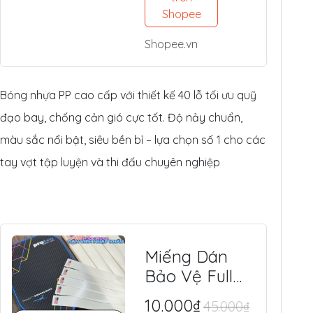
Tế, Chuyên
Shopee
Thi Đấu &
Shopee.vn
Tập Luyện
Ngoài Trời
Bóng nhựa PP cao cấp với thiết kế 40 lỗ tối ưu quỹ
đạo bay, chống cản gió cực tốt. Độ nảy chuẩn,
màu sắc nổi bật, siêu bền bỉ – lựa chọn số 1 cho các
tay vợt tập luyện và thi đấu chuyên nghiệp
Miếng Dán
Bảo Vệ Full
Viền Vợt
10.000₫
45.000₫