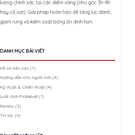
lượng chính xác tại các điểm vàng (như góc 3h-9h
hay cổ vợt). Giải pháp hoàn hảo để tăng lực đánh,
giảm rung và kiểm soát bóng ổn định hơn.
DANH MỤC BÀI VIẾT
Hồ sơ siêu sao
(1)
Hướng dẫn cho người mới
(9)
Kỹ thuật & Chiến thuật
(4)
Luật chơi Pickleball
(1)
Review
(3)
Tin tức
(4)