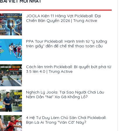
BÀI VIẾT MỚI NHẤT
JOOLA Kiện 11 Hãng Vợt Pickleball: Đại
Chiến Bản Quyền 2026 | Trung Active
PPA Tour Pickleball: Hành trình từ “ý tưởng
trên giấy” đến đế chế thể thao toàn cầu
Cách lên trình Pickleball: Bí quyết bứt phá từ
3.5 lên 4.0 | Trung Active
Nghịch Lý Joola: Tại Sao Người Chơi Lâu
Năm Dần “Né” Xa Gã Khổng Lồ?
4 Hệ Tư Duy Làm Chủ Sân Chơi Pickleball:
Bạn Là Ai Trong “Ván Cờ” Này?