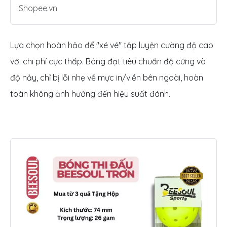
Shopee.vn
Lựa chọn hoàn hảo để "xé vé" tập luyện cường độ cao
với chi phí cực thấp. Bóng đạt tiêu chuẩn độ cứng và
độ nảy, chỉ bị lỗi nhẹ về mực in/viền bên ngoài, hoàn
toàn không ảnh hưởng đến hiệu suất đánh.