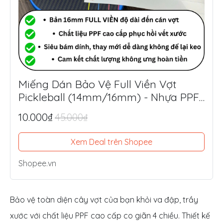
Miếng Dán Bảo Vệ Full Viền Vợt
Pickleball (14mm/16mm) - Nhựa PPF
Mỹ Siêu Dày 8.5mil
10.000₫
45.000₫
Xem Deal trên Shopee
Shopee.vn
Bảo vệ toàn diện cây vợt của bạn khỏi va đập, trầy
xước với chất liệu PPF cao cấp co giãn 4 chiều. Thiết kế