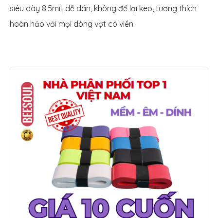
siêu dày 8.5mil, dễ dán, không để lại keo, tương thích
hoàn hảo với mọi dòng vợt có viền