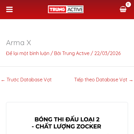
Nhảy
tới
nội
dung
Arma X
Để lại một bình luận
/ Bởi
Trung Active
/
22/03/2026
←
Trước Database Vợt
Tiếp theo Database Vợt
→