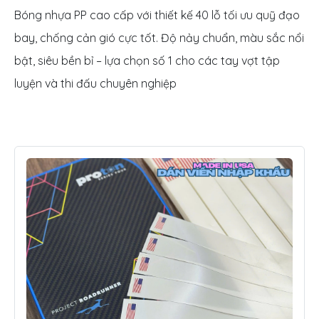
Bóng nhựa PP cao cấp với thiết kế 40 lỗ tối ưu quỹ đạo
bay, chống cản gió cực tốt. Độ nảy chuẩn, màu sắc nổi
bật, siêu bền bỉ – lựa chọn số 1 cho các tay vợt tập
luyện và thi đấu chuyên nghiệp