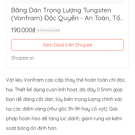
Băng Dán Trọng Lượng Tungsten
(Vonfram) Độc Quyền - An Toàn, Tối
Ưu Lực Đánh, Điểm Ngọt
190.000₫
550.000₫
Xem Deal trên Shopee
Shopee.vn
Vật liệu Vonfram cao cấp thay thế hoàn toàn chì độc
hại. Thiết kế dạng cuộn linh hoạt, độ dày 0.5mm giúp
bạn dễ dàng cắt dán, tùy biến trọng lượng chính xác
tại các điểm vàng (như góc 3h-9h hay cổ vợt). Giải
pháp hoàn hảo để tăng lực đánh, giảm rung và kiểm
soát bóng ổn định hơn.