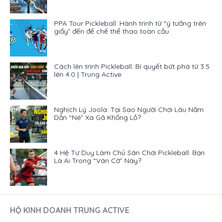
PPA Tour Pickleball: Hành trình từ “ý tưởng trên
giấy” đến đế chế thể thao toàn cầu
Cách lên trình Pickleball: Bí quyết bứt phá từ 3.5
lên 4.0 | Trung Active
Nghịch Lý Joola: Tại Sao Người Chơi Lâu Năm
Dần “Né” Xa Gã Khổng Lồ?
4 Hệ Tư Duy Làm Chủ Sân Chơi Pickleball: Bạn
Là Ai Trong “Ván Cờ” Này?
HỘ KINH DOANH TRUNG ACTIVE