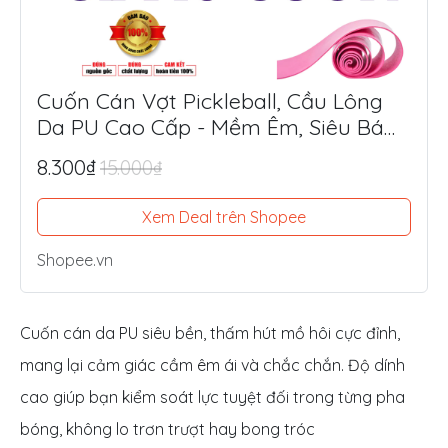
Cuốn Cán Vợt Pickleball, Cầu Lông
Da PU Cao Cấp - Mềm Êm, Siêu Bám
Tay, Chống Trượt Tối Ưu
8.300₫
15.000₫
Xem Deal trên Shopee
Shopee.vn
Cuốn cán da PU siêu bền, thấm hút mồ hôi cực đỉnh,
mang lại cảm giác cầm êm ái và chắc chắn. Độ dính
cao giúp bạn kiểm soát lực tuyệt đối trong từng pha
bóng, không lo trơn trượt hay bong tróc