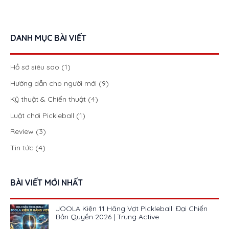
DANH MỤC BÀI VIẾT
Hồ sơ siêu sao
(1)
Hướng dẫn cho người mới
(9)
Kỹ thuật & Chiến thuật
(4)
Luật chơi Pickleball
(1)
Review
(3)
Tin tức
(4)
BÀI VIẾT MỚI NHẤT
JOOLA Kiện 11 Hãng Vợt Pickleball: Đại Chiến
Bản Quyền 2026 | Trung Active