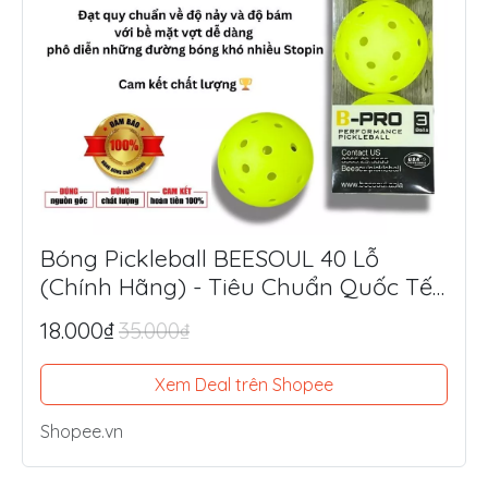
Bóng Pickleball BEESOUL 40 Lỗ
(Chính Hãng) - Tiêu Chuẩn Quốc Tế,
Chuyên Thi Đấu & Tập Luyện Ngoài
18.000₫
35.000₫
Trời
Xem Deal trên Shopee
Shopee.vn