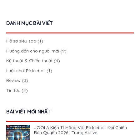
DANH MỤC BÀI VIẾT
Hồ sơ siêu sao
(1)
Hướng dẫn cho người mới
(9)
Kỹ thuật & Chiến thuật
(4)
Luật chơi Pickleball
(1)
Review
(3)
Tin tức
(4)
BÀI VIẾT MỚI NHẤT
JOOLA Kiện 11 Hãng Vợt Pickleball: Đại Chiến
Bản Quyền 2026 | Trung Active