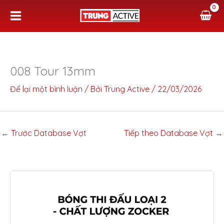
Nhảy
tới
nội
dung
008 Tour 13mm
Để lại một bình luận
/ Bởi
Trung Active
/
22/03/2026
←
Trước Database Vợt
Tiếp theo Database Vợt
→