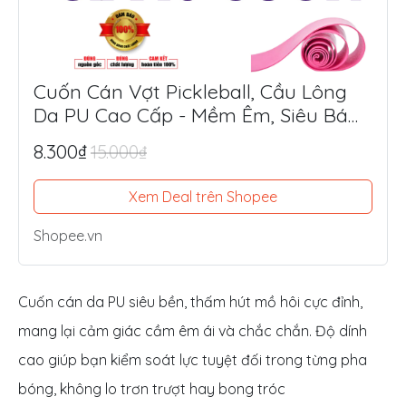
Cuốn Cán Vợt Pickleball, Cầu Lông
Da PU Cao Cấp - Mềm Êm, Siêu Bám
Tay, Chống Trượt Tối Ưu
8.300₫
15.000₫
Xem Deal trên Shopee
Shopee.vn
Cuốn cán da PU siêu bền, thấm hút mồ hôi cực đỉnh,
mang lại cảm giác cầm êm ái và chắc chắn. Độ dính
cao giúp bạn kiểm soát lực tuyệt đối trong từng pha
bóng, không lo trơn trượt hay bong tróc