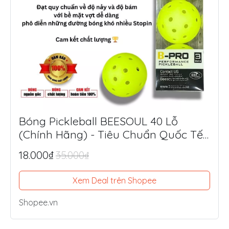
Bóng Pickleball BEESOUL 40 Lỗ
(Chính Hãng) - Tiêu Chuẩn Quốc Tế,
Chuyên Thi Đấu & Tập Luyện Ngoài
18.000₫
35.000₫
Trời
Xem Deal trên Shopee
Shopee.vn