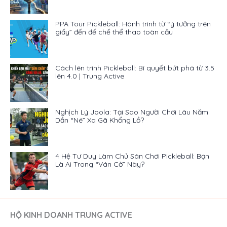
PPA Tour Pickleball: Hành trình từ “ý tưởng trên
giấy” đến đế chế thể thao toàn cầu
Cách lên trình Pickleball: Bí quyết bứt phá từ 3.5
lên 4.0 | Trung Active
Nghịch Lý Joola: Tại Sao Người Chơi Lâu Năm
Dần “Né” Xa Gã Khổng Lồ?
4 Hệ Tư Duy Làm Chủ Sân Chơi Pickleball: Bạn
Là Ai Trong “Ván Cờ” Này?
HỘ KINH DOANH TRUNG ACTIVE