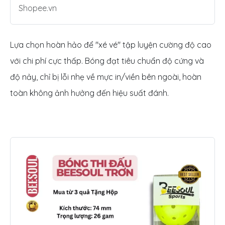
Shopee.vn
Lựa chọn hoàn hảo để "xé vé" tập luyện cường độ cao
với chi phí cực thấp. Bóng đạt tiêu chuẩn độ cứng và
độ nảy, chỉ bị lỗi nhẹ về mực in/viền bên ngoài, hoàn
toàn không ảnh hưởng đến hiệu suất đánh.