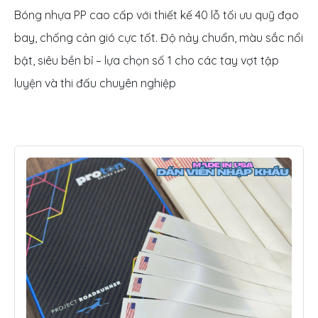
Bóng nhựa PP cao cấp với thiết kế 40 lỗ tối ưu quỹ đạo
bay, chống cản gió cực tốt. Độ nảy chuẩn, màu sắc nổi
bật, siêu bền bỉ – lựa chọn số 1 cho các tay vợt tập
luyện và thi đấu chuyên nghiệp