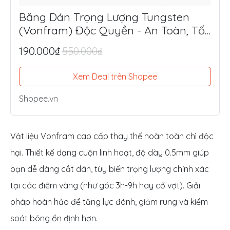
Băng Dán Trọng Lượng Tungsten
(Vonfram) Độc Quyền - An Toàn, Tối
Ưu Lực Đánh, Điểm Ngọt
190.000₫
550.000₫
Xem Deal trên Shopee
Shopee.vn
Vật liệu Vonfram cao cấp thay thế hoàn toàn chì độc
hại. Thiết kế dạng cuộn linh hoạt, độ dày 0.5mm giúp
bạn dễ dàng cắt dán, tùy biến trọng lượng chính xác
tại các điểm vàng (như góc 3h-9h hay cổ vợt). Giải
pháp hoàn hảo để tăng lực đánh, giảm rung và kiểm
soát bóng ổn định hơn.