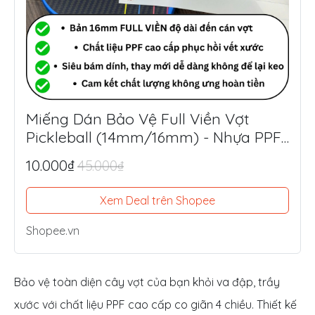
Miếng Dán Bảo Vệ Full Viền Vợt
Pickleball (14mm/16mm) - Nhựa PPF
Mỹ Siêu Dày 8.5mil
10.000₫
45.000₫
Xem Deal trên Shopee
Shopee.vn
Bảo vệ toàn diện cây vợt của bạn khỏi va đập, trầy
xước với chất liệu PPF cao cấp co giãn 4 chiều. Thiết kế