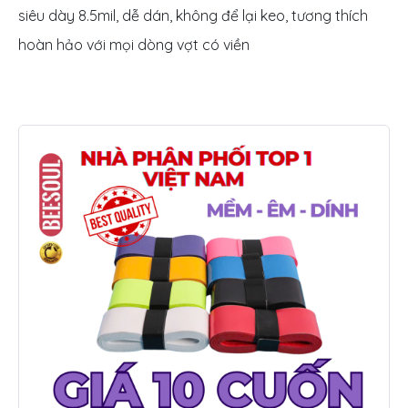
siêu dày 8.5mil, dễ dán, không để lại keo, tương thích
hoàn hảo với mọi dòng vợt có viền