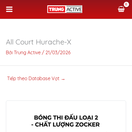
Nhảy
tới
nội
dung
All Court Hurache-X
Bởi
Trung Active
/
21/03/2026
Tiếp theo Database Vợt
→