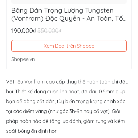
Băng Dán Trọng Lượng Tungsten
(Vonfram) Độc Quyền - An Toàn, Tối
Ưu Lực Đánh, Điểm Ngọt
190.000₫
550.000₫
Xem Deal trên Shopee
Shopee.vn
Vật liệu Vonfram cao cấp thay thế hoàn toàn chì độc
hại. Thiết kế dạng cuộn linh hoạt, độ dày 0.5mm giúp
bạn dễ dàng cắt dán, tùy biến trọng lượng chính xác
tại các điểm vàng (như góc 3h-9h hay cổ vợt). Giải
pháp hoàn hảo để tăng lực đánh, giảm rung và kiểm
soát bóng ổn định hơn.