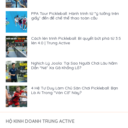
PPA Tour Pickleball: Hành trình từ “ý tưởng trên
giấy” đến đế chế thể thao toàn cầu
Cách lên trình Pickleball: Bí quyết bứt phá từ 3.5
lên 4.0 | Trung Active
Nghịch Lý Joola: Tại Sao Người Chơi Lâu Năm
Dần “Né” Xa Gã Khổng Lồ?
4 Hệ Tư Duy Làm Chủ Sân Chơi Pickleball: Bạn
Là Ai Trong “Ván Cờ” Này?
HỘ KINH DOANH TRUNG ACTIVE