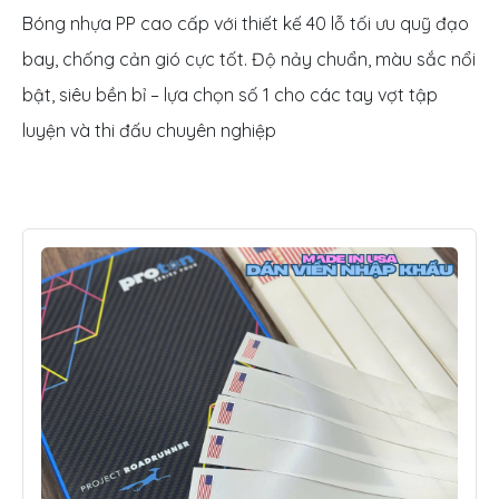
Bóng nhựa PP cao cấp với thiết kế 40 lỗ tối ưu quỹ đạo
bay, chống cản gió cực tốt. Độ nảy chuẩn, màu sắc nổi
bật, siêu bền bỉ – lựa chọn số 1 cho các tay vợt tập
luyện và thi đấu chuyên nghiệp