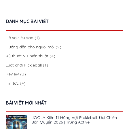
DANH MỤC BÀI VIẾT
Hồ sơ siêu sao
(1)
Hướng dẫn cho người mới
(9)
Kỹ thuật & Chiến thuật
(4)
Luật chơi Pickleball
(1)
Review
(3)
Tin tức
(4)
BÀI VIẾT MỚI NHẤT
JOOLA Kiện 11 Hãng Vợt Pickleball: Đại Chiến
Bản Quyền 2026 | Trung Active