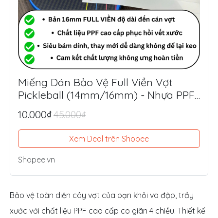
Miếng Dán Bảo Vệ Full Viền Vợt
Pickleball (14mm/16mm) - Nhựa PPF
Mỹ Siêu Dày 8.5mil
10.000₫
45.000₫
Xem Deal trên Shopee
Shopee.vn
Bảo vệ toàn diện cây vợt của bạn khỏi va đập, trầy
xước với chất liệu PPF cao cấp co giãn 4 chiều. Thiết kế