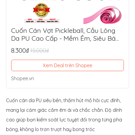
Cuốn Cán Vợt Pickleball, Cầu Lông
Da PU Cao Cấp - Mềm Êm, Siêu Bám
Tay, Chống Trượt Tối Ưu
8.300₫
15.000₫
Xem Deal trên Shopee
Shopee.vn
Cuốn cán da PU siêu bền, thấm hút mồ hôi cực đỉnh,
mang lại cảm giác cầm êm ái và chắc chắn. Độ dính
cao giúp bạn kiểm soát lực tuyệt đối trong từng pha
bóng, không lo trơn trượt hay bong tróc