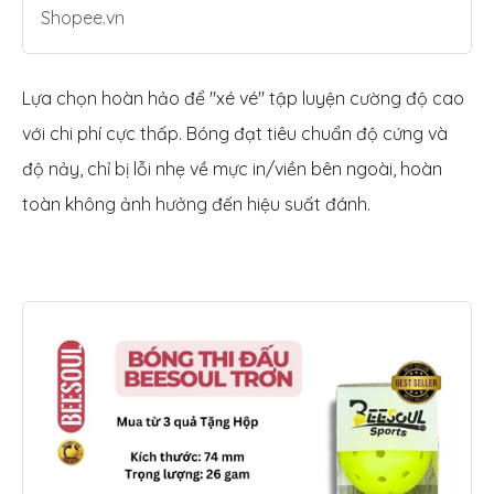
Shopee.vn
Lựa chọn hoàn hảo để "xé vé" tập luyện cường độ cao
với chi phí cực thấp. Bóng đạt tiêu chuẩn độ cứng và
độ nảy, chỉ bị lỗi nhẹ về mực in/viền bên ngoài, hoàn
toàn không ảnh hưởng đến hiệu suất đánh.