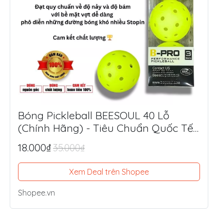
Bóng Pickleball BEESOUL 40 Lỗ
(Chính Hãng) - Tiêu Chuẩn Quốc Tế,
Chuyên Thi Đấu & Tập Luyện Ngoài
18.000₫
35.000₫
Trời
Xem Deal trên Shopee
Shopee.vn