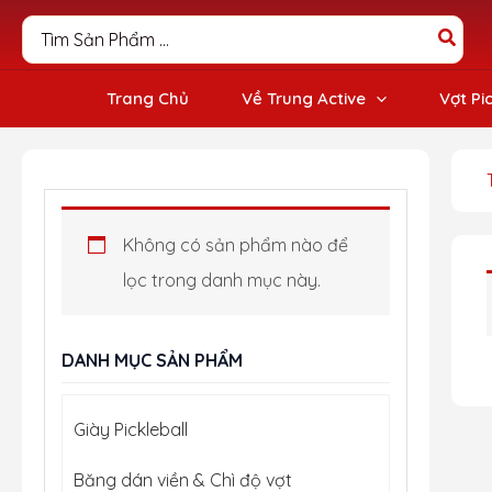
Nhảy
Search
tới
for:
nội
dung
Trang Chủ
Về Trung Active
Vợt Pi
Không có sản phẩm nào để
lọc trong danh mục này.
DANH MỤC SẢN PHẨM
Giày Pickleball
Băng dán viền & Chì độ vợt