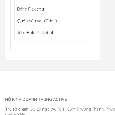
Bóng Pickleball
Quấn cán vợt (Grips)
Túi & Balo Pickleball
HỘ KINH DOANH TRUNG ACTIVE
Trụ sở chính:
Số 28 ngõ 94, Tổ 11 Cụm Thượng Thanh, Phườ
phố Hà Nội