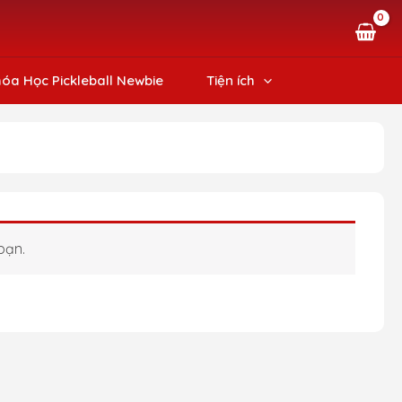
óa Học Pickleball Newbie
Tiện ích
bạn.