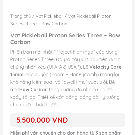
Trang chủ
/
Vợt Pickleball
/ Vợt Pickleball Proton
Series Three – Raw Carbon
Vợt Pickleball Proton Series Three – Raw
Carbon
Phiên bản mới nhất “Project Flamingo” của dòng
Proton Series Three. Đây là cây vợt đầu tiên được
chứng nhận kép (UPA-A & USAP).
Lõi
Velocity Core
15mm
độc quyền (Foam + Honeycomb) mang lại
khả năng kiểm soát và “dwell time” vượt trội.
Bề
mặt
Raw Carbon
tăng cường độ nhám cho độ
xoáy tối đa.
Thiết kế cân bằng, dáng dài, lý tưởng
cho người chơi thi đấu.
5.500.000
VND
Miễn phí vận chuyển cho đơn hàng từ 3 sản phẩm