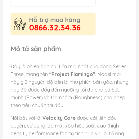
Hỗ trợ mua hàng
0866.32.34.36
Mô tả sản phẩm
Đây là phiên bản cải tiến mới nhất của dòng Series
Three, mang tên
“Project Flamingo”
. Model mới
này giữ nguyên độ bền bỉ như phiên bản gốc, nhưng
nay đã được đẩy đến ngưỡng tối đa cho cả Sức
mạnh (Power) và Độ nhám (Roughness) cho phép
theo tiêu chuẩn thi đấu.
Nổi bật với lõi
Velocity Core
được cải tiến độc
quyền, sử dụng lớp mút xốp hiệu suất cao (high-
density performance foam) tích hợp với lõi tổ ong