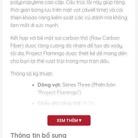
polypropylene cao cấp. Cấu trúc lõi này giúp tăng
thời gian bóng lưu trên mặt vợt (dwell time) và cải
thiện khảao năng kiểm soát các cú đánh mà không
làm mất đi sức mạnh.
Kết hợp với bề mặt sợi carbon thô (Raw Carbon
Fiber) được tăng cường độ nhám để tạo độ xoáy
tối đa, Project Flamingo được thiết kế để mang đến
cho bạn lợi thế vượt trội trong mọi trận đấu.
Thông số kỹ thuật:
Dòng vợt:
Series Three (Phiên bản
“Project Flamingo”)
Chiều dài tổng thể:
16.5in
Chiều rộng:
7.5in
▾
XEM THÊM
Độ dày:
15mm
Thông tin bổ sung
Trọng lượng trung bình:
8.0oz (khoảng