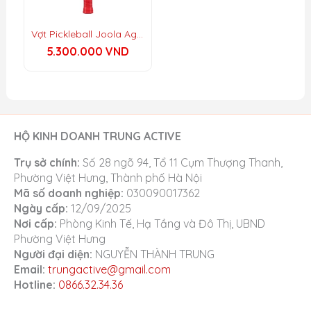
bằng tuyệt vời, tăng cường tầm với và
sức mạnh.
Vợt Pickleball Joola Agassi Pro
5.300.000
VND
Tay cầm dài thoải mái:
Chiều dài tay
cầm 5.375in lý tưởng cho những người
chơi sử dụng cú trái hai tay (two-
handed backhand) và giảm thiểu rung
động hiệu quả.
HỘ KINH DOANH TRUNG ACTIVE
Phù hợp với ai:
Trụ sở chính:
Số 28 ngõ 94, Tổ 11 Cụm Thượng Thanh,
Phường Việt Hưng, Thành phố Hà Nội
Vận động viên thi đấu chuyên nghiệp:
Mã số doanh nghiệp:
030090017362
Với chứng nhận kép UPA-A và USAP, đây
Ngày cấp:
12/09/2025
là cây vợt “tournament-ready” cho mọi
Nơi cấp:
Phòng Kinh Tế, Hạ Tầng và Đô Thị, UBND
giải đấu.
Phường Việt Hưng
Người đại diện:
NGUYỄN THÀNH TRUNG
Người chơi “nghiện” xoáy (Spin):
Bề
Email:
trungactive@gmail.com
mặt Raw Carbon được tối ưu hóa cho
Hotline:
0866.32.34.36
những ai muốn tạo ra những cú cắt và
lốp bóng có độ xoáy cao nhất.