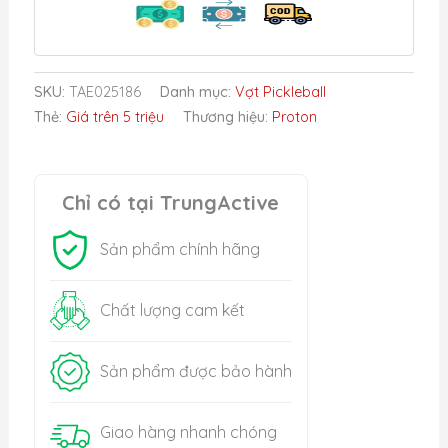
Raw
Carbon
số
lượng
SKU:
TAE025186
Danh mục:
Vợt Pickleball
Thẻ:
Giá trên 5 triệu
Thương hiệu:
Proton
Chỉ có tại TrungActive
Sản phẩm chính hãng
Chất lượng cam kết
Sản phẩm được bảo hành
Giao hàng nhanh chóng