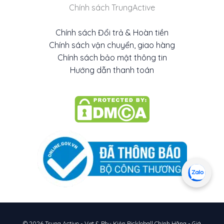
Chính sách TrungActive
Người chơi tìm kiếm sự cân bằng:
Lõi
15mm Velocity Core cân bằng hoàn
Chính sách Đổi trả & Hoàn tiền
hảo giữa sức mạnh và khả năng kiểm
Chính sách vận chuyển, giao hàng
soát (control/touch), phù hợp với người
Chính sách bảo mật thông tin
chơi toàn diện.
Hướng dẫn thanh toán
Người chơi sử dụng cú trái hai tay:
Tay
cầm dài 5.375in cung cấp đủ không
gian cho cú đánh two-handed
backhand mạnh mẽ và ổn định.
© 2026 Trung Active - Vợt & Phụ Kiện Pickleball Chính Hãng - Giá